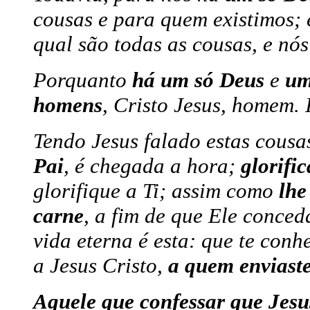
cousas e para quem existimos;
qual são todas as cousas, e nós
Porquanto
há um só Deus
e
um
homens
, Cristo Jesus, homem. 
Tendo Jesus falado estas cousas
Pai
, é chegada a hora;
glorifi
glorifique a Ti; assim como
lhe
carne
, a fim de que Ele conced
vida eterna é esta: que te conh
a Jesus Cristo,
a quem enviast
Aquele que confessar que Jesu