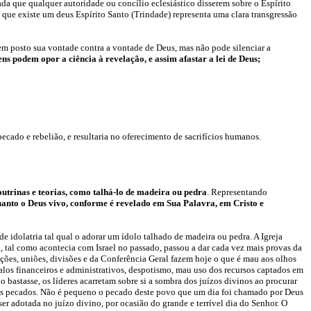
a que qualquer autoridade ou concílio eclesiástico disserem sobre o Espírito
e que existe um deus Espírito Santo (Trindade) representa uma clara transgressão
 posto sua vontade contra a vontade de Deus, mas não pode silenciar a
ns podem opor a ciência à revelação, e assim afastar a lei de Deus
;
 pecado e rebelião, e resultaria no oferecimento de sacrifícios humanos.
doutrinas e teorias, como talhá-lo de madeira ou pedra
. Representando
uanto o Deus vivo, conforme é revelado em Sua Palavra, em Cristo e
 idolatria tal qual o adorar um ídolo talhado de madeira ou pedra. A Igreja
, tal como acontecia com Israel no passado, passou a dar cada vez mais provas da
ações, uniões, divisões e da Conferência Geral fazem hoje o que é mau aos olhos
los financeiros e administrativos, despotismo, mau uso dos recursos captados em
o bastasse, os líderes acarretam sobre si a sombra dos juízos divinos ao procurar
seus pecados. Não é pequeno o pecado deste povo que um dia foi chamado por Deus
er adotada no juízo divino, por ocasião do grande e terrível dia do Senhor. O