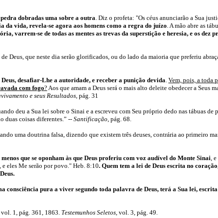
 pedra dobradas uma sobre a outra
. Diz o profeta: "Os céus anunciarão a Sua jus
ia da vida, revela-se agora aos homens como a regra do juízo
. A mão abre as táb
ria, varrem-se de todas as mentes as trevas da superstição e heresia, e os dez p
de Deus, que neste dia serão glorificados, ou do lado da maioria que preferiu abraça
 Deus, desafiar-Lhe a autoridade, e receber a punição devida
.
Vem, pois, a toda 
 gravada com fogo
?
Aos que amam a Deus será o mais alto deleite obedecer a Seus man
avivamento e seus Resultados
, pág. 31
ando deu a Sua lei sobre o Sinai e a escreveu com Seu próprio dedo nas tábuas de 
ão duas coisas diferentes.”
--
Santificação
, pág. 68.
ando uma doutrina falsa, dizendo que existem três deuses, contrária ao primeiro 
, a menos que se oponham às que Deus proferiu com voz audível do Monte Sinai
, 
, e eles Me serão por povo." Heb. 8:10
. Quem tem a lei de Deus escrita no coraçã
 Deus.
ma consciência pura a viver segundo toda palavra de Deus, terá a Sua lei, escr
, vol. 1, pág. 361, 1863.
T
estemunhos Seletos
,
vol. 3,
pág.
49
.