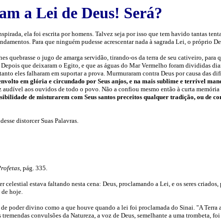
am a Lei de Deus! Será?
pirada, ela foi escrita por homens. Talvez seja por isso que tem havido tantas tenta
damentos. Para que ninguém pudesse acrescentar nada à sagrada Lei, o próprio Deu
 quebrasse o jugo de amarga servidão, tirando-os da terra de seu cativeiro, para q
 Depois que deixaram o Egito, e que as águas do Mar Vermelho foram divididas dian
retanto eles falharam em suportar a prova. Murmuraram contra Deus por causa das di
 envolto em glória e circundado por Seus anjos, e na mais sublime e terrível ma
z audível aos ouvidos de todo o povo. Não a confiou mesmo então à curta memória 
ssibilidade de misturarem com Seus santos preceitos qualquer tradição, ou de c
esse distorcer Suas Palavras.
Profetas
, pág. 335.
 celestial estava faltando nesta cena: Deus, proclamando a Lei, e os seres criados
 de hoje.
de poder divino como a que houve quando a lei foi proclamada do Sinai.
"A Terra 
is tremendas convulsões da Natureza, a voz de Deus, semelhante a uma trombeta, f