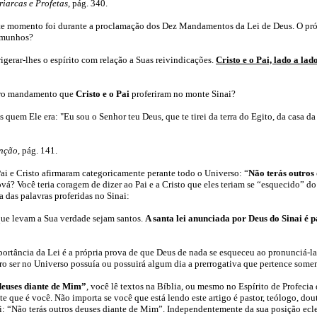
iarcas e Profetas
, pág.
340.
te momento foi durante a proclamação dos Dez Mandamentos da Lei de Deus. O próp
temunhos?
rigerar-lhes o espírito com relação a Suas reivindicações.
Cristo e o Pai, lado a 
eiro mandamento que
Cristo e o Pai
proferiram no monte Sinai?
 quem Ele era: "Eu sou o Senhor teu Deus, que te tirei da terra do Egito, da casa da
enção
, pág. 141.
Pai e Cristo afirmaram categoricamente perante todo o Universo: “
Não terás outros
á? Você teria coragem de dizer ao Pai e a Cristo que eles teriam se “esquecido” 
 das palavras proferidas no Sinai:
que levam a Sua verdade sejam santos.
A santa lei anunciada por Deus do Sinai é p
rtância da Lei é a própria prova de que Deus de nada se esqueceu ao pronunciá-la n
o ser no Universo possuía ou possuirá algum dia a prerrogativa que pertence soment
 deuses diante de Mim”
, você lê textos na Bíblia, ou mesmo no Espírito de Profeci
e que é você. Não importa se você que está lendo este artigo é pastor, teólogo, dou
: “Não terás outros deuses diante de Mim”. Independentemente da sua posição ecle