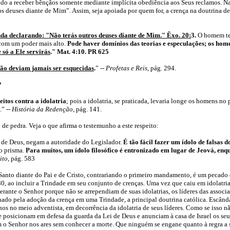
do a receber bênçãos somente mediante implícita obediência aos Seus reclamos. Nad
os deuses diante de Mim”. Assim, seja apoiada por quem for, a crença na doutrina d
ainda declarando: "Não terás outros deuses diante de Mim." Êxo. 20:
3.
O homem tem
 com um poder mais alto.
Pode haver domínios das teorias e especulações; os home
só a Ele servirás
." Mat. 4:10. PR 625
não deviam jamais ser esquecidas
.
” --
Profetas e Reis
, pág. 294.
?
tos contra a idolatria
; pois a idolatria, se praticada, levaria longe os homens no
.” --
História da Redenção
, pág. 141.
de pedra. Veja o que afirma o testemunho a este respeito:
i de Deus, negam a autoridade do Legislador.
É tão fácil fazer um ídolo de falsas 
so prisma.
Para muitos, um ídolo filosófico é entronizado em lugar de Jeová, enq
ito
, pág. 583
anto diante do Pai e de Cristo, contrariando o primeiro mandamento, é um pecado de
0, ao incluir a Trindade em seu conjunto de crenças. Uma vez que caiu em idolatria
erante o Senhor porque não se arrependiam de suas idolatrias, os líderes das associ
ado pela adoção da crença em uma Trindade, a principal doutrina católica. Escânda
os no meio adventista, em decorrência da idolatria de seus líderes. Como se isso nã
se posicionam em defesa da guarda da Lei de Deus e anunciam à casa de Israel os 
om o Senhor nos ares sem conhecer a morte. Que ninguém se engane quanto à regra a s