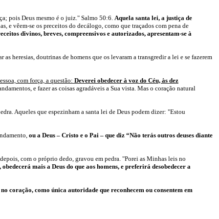
tiça; pois Deus mesmo é o juiz." Salmo 50:6.
Aquela santa lei, a justiça de
uas, e vêem-se os preceitos do decálogo, como que traçados com pena de
receitos divinos, breves, compreensivos e autorizados, apresentam-se à
r as heresias, doutrinas de homens que os levaram a transgredir a lei e se fazerem
pessoa, com força, a questão:
Deverei obedecer à voz do Céu, às dez
damentos, e fazer as coisas agradáveis a Sua vista. Mas o coração natural
pedra
. Aqueles que espezinham a santa lei de Deus podem dizer: "Estou
mandamento,
ou a Deus – Cristo e o Pai – que diz “Não terás outros deuses diante
e depois, com o próprio dedo, gravou em pedra. "Porei as Minhas leis no
o, obedecerá mais a Deus do que aos homens, e preferirá desobedecer a
ita no coração, como única autoridade que reconhecem ou consentem em