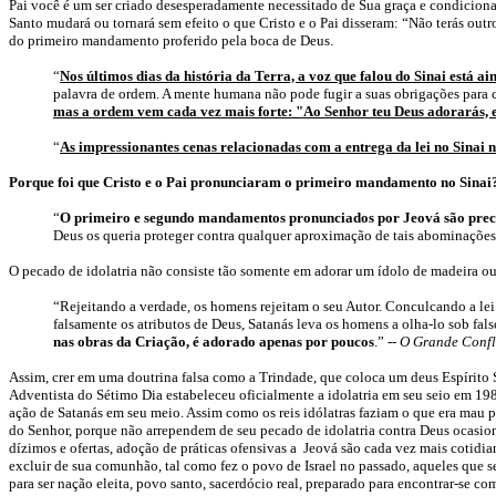
Pai você é um ser criado desesperadamente necessitado de Sua graça e condiciona
Santo mudará ou tornará sem efeito o que Cristo e o Pai disseram: “Não terás outr
do primeiro mandamento proferido pela boca de Deus.
“
Nos últimos dias da história da Terra, a voz que falou do Sinai está 
palavra de ordem. A mente humana não pode fugir a suas obrigações para
mas a ordem vem cada vez mais forte: "Ao Senhor teu Deus adorarás, e 
“
As impressionantes cenas relacionadas com a entrega da lei no Sinai 
Porque foi que Cristo e o Pai pronunciaram o primeiro mandamento no Sinai
“
O primeiro e segundo mandamentos pronunciados por Jeová são precei
Deus os queria proteger contra qualquer aproximação de tais abominações
O pecado de idolatria não consiste tão somente em adorar um ídolo de madeira ou 
“Rejeitando a verdade, os homens rejeitam o seu Autor. Conculcando a le
falsamente os atributos de Deus, Satanás leva os homens a olha-lo sob fal
nas obras da Criação, é adorado apenas por poucos
.” --
O Grande Confl
Assim, crer em uma doutrina falsa como a Trindade, que coloca um deus Espírito S
Adventista do Sétimo Dia estabeleceu oficialmente a idolatria em seu seio em 198
ação de Satanás em seu meio. Assim como os reis idólatras faziam o que era mau p
do Senhor, porque não arrependem de seu pecado de idolatria contra Deus ocasion
dízimos e ofertas, adoção de práticas ofensivas a Jeová são cada vez mais cotidian
excluir de sua comunhão, tal como fez o povo de Israel no passado, aqueles que 
para ser nação eleita, povo santo, sacerdócio real, preparado para encontrar-se c