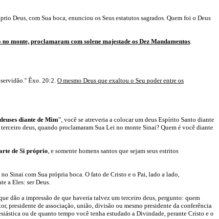
rio Deus, com Sua boca, enunciou os Seus estatutos sagrados. Quem foi o Deus
lado no monte, proclamaram com solene majestade os Dez Mandamentos
.
 servidão." Êxo. 20:2.
O mesmo Deus que exaltou o Seu poder entre os
 deuses diante de Mim
”, você se atreveria a colocar um deus Espírito Santo diante
do terceiro deus, quando proclamaram Sua Lei no monte Sinai? Quem é você diante
arte de Si próprio
, e somente homens santos que sejam seus estritos
o Sinai com Sua própria boca. O fato de Cristo e o Pai, lado a lado,
e a Eles: ser Deus.
a que dão a impressão de que haveria talvez um terceiro deus, pergunto: quem
tor, presidente de associação, união, divisão ou mesmo presidente da conferência
siástica ou de quanto tempo você tenha estudado a Divindade, perante Cristo e o