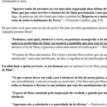
testemunho é claro:
“
Aparece então de encontro ao céu uma mão segurando duas tábuas de
Deus, que por entre trovões e chamas foi do Sinai proclamada como gu
fogo. As palavras são tão claras que todos a podem ler.
Desperta-se a memó
vista de todos os habitantes da Terra
.”
-- O Grande Conflito
, pág. 639.
De que lado você quer estar no dia do juízo? Do lado dos fiéis guardadores da Lei 
culpados perante Deus?
“
Podemos, cada qual, obedecer e viver, ou podemos transgredir a lei de
palavras proferidas do Sinai, ou seguirei a multidão que pisa essa lei
aborrece a lei de Deus, e guerreia contra suas santas reivindicações.”
-- Re
“
O caráter de Deus não mudou. Ele é hoje o mesmo Deus zeloso que era qu
santificado"; mas estar santificado, de fato, e orgulhar-se de santificação s
Escolhei hoje a quem servireis
:
se aos homens
que se opõem à Lei de Deus, preg
de Mim”.
“
Vi que o nosso dever em cada caso é obedecer às leis de nossa pátria
seu entendimento, e em seu coração as escreverei; e Eu lhes serei por Deus
todos os homens a desviar-se um mínimo que seja dos mandamentos de
"O povo de Deus, ensinado pela inspiração da verdade, e guiado por u
obedecer.
"Supremas são a sabedoria e a autoridade da lei divina.
"
--
Testimonies