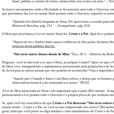
Israel, pálidas e a tremer de terror, caíram sobre seus rostos em terra.”
--
Patr
Se houve um momento onde a Divindade se fez presente ante todo o Universo, es
que proclamou Sua Lei no monte Sinai perante todo o Universo, segundo os tes
“Quando eles [Israel] chegaram ao Sinai, Ele aproveitou a ocasião para ref
Historical Sketches, pág. 231.”
--
E
vangelismo, pág
. 616
,
O Deus que proclamou a Lei no monte Sinai foi:
Cristo e o Pai
. Qual foi o prim
“Depois de ter o Senhor dado tantas evidências de Seu poder, declarou-lhes
egípcios agora proferiu Sua lei:
"Não terás outros deuses diante de Mim."
Êxo. 20:3. --
História da Red
Pergunto: você se atreveria a se opor a Deus, ao próprio Criador? Após ver que o 
do Deus vivo, transgredindo o mandamento pronunciado pela própria boca de Jeov
de Jeová para ao menos pensar que isto poderia ter acontecido? Veja a importância
“Aquele que é Grande e Santo é um Deus zeloso, e deseja que os homens 
observadores honrá-Lo-ão ensinando-a a outros.” PE102
A Lei de Deus anunciada no Sinai e tão importante que é parte dEle mesmo. A impo
pronunciarem a Lei perante todo o Universo é a própria prova de que nenhum outr
Se, após você ter consciência de que
Cristo e o Pai disseram “Não terás outros
estaria errado – Cristo e o Pai, ou você na sua compreensão dos textos? Obviament
geral, nada que você pense ou diga mudará o claro mandamento de Cristo e do Pai