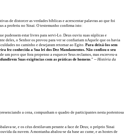
tivas de distorcer as verdades bíblicas e acrescentar palavras ao que foi
s a proferiu no Sinai. O testemunho confirma isto:
ue pudessem estar livres para servi-Lo. Deus ouviu suas súplicas e
te deles, o Senhor os provou para ver se confiariam nAquele que os havia
ficuldades no caminho e desejaram retornar ao Egito.
Para deixá-los sem
neira fez conhecida a Sua lei dos Dez Mandamentos.
Não confiou o seu
de um povo que fora propenso a esquecer Seus reclamos, mas escreveu-a
onfundirem Suas exigências com as práticas de homens
.” --
História da
, presenciando a cena, compunham o quadro de participantes nesta portentosa
abalava-se, e os céus destilavam perante a face de Deus;
o próprio Sinai
oi ouvida da nuvem
. A montanha abalou-se da base ao cume, e as hostes de