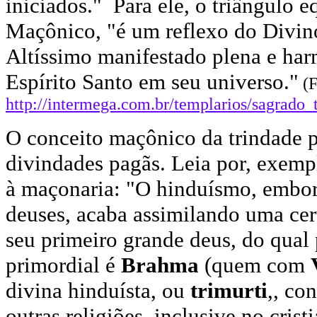
iniciados." Para ele, o triângulo e
Maçônico, "é um reflexo do Divino
Altíssimo manifestado plena e ha
Espírito Santo em seu universo."
(F
http://intermega.com.br/templarios/sagrado_
O conceito maçônico da trindade p
divindades pagãs. Leia por, exempl
à maçonaria: "O hinduísmo, embora
deuses, acaba assimilando uma cer
seu primeiro grande deus, do qual
primordial é
Brahma
(quem com
divina hinduísta, ou
trimurti
,, co
outras religiões, inclusive no cris