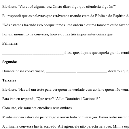
Ele disse, "Viu você alguma vez Cristo dizer algo que ofenderia alguém?"
Eu respondi que as palavras que estávamos usando eram da Bíblia e do Espírito de
"Nós estamos fazendo isto porque temos uma ordem e outros também estão fazendo 
Por um momento na conversa, houve outras três importantes coisas que _______
Primeira:
_______________ _______________ disse que, depois que aquela grande reunião 
Segunda:
Durante nossa conversação, _______________ _______________ declarou que, naqu
Terceira:
Ele disse, "Haverá um teste para ver quem na verdade vem ao lar e quem não vem.
Para isto eu respondi, "Que teste? "A Lei Dominical Nacional?"
Com isto, ele somente encolheu seus ombros.
Minha esposa estava de pé comigo e ouviu toda conversação. Havia outro membro
A primeira conversa havia acabado. Até agora, ele não parecia nervoso. Minha es