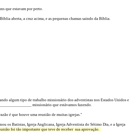
guns que estavam por perto.
íblia aberta, a cruz acima, e as pequenas chamas saindo da Bíblia.
ando algum tipo de trabalho missionário dos adventistas nos Estados Unidos e
______________ missionário que estávamos fazendo.
 razão é que houve uma reunião de muitas igrejas."
u os Batistas, Igreja Anglicana, Igreja Adventista do Sétimo Dia, e a Igreja
reunião foi tão importante que teve de receber
sua aprovação.