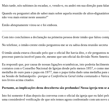
Mais tarde, nós subimos às escadas; e, vendo-o, eu andei em sua direção para fa
Quando eu perguntei afim de saber mais sobre aquela reunião de altos-dignatários, 
não vou mais entrar neste assunto!"
Então abruptamente virou-se e foi embora.
Com isto concluímos a declaração na primeira pessoa deste irmão que falou comig
No telefone, o irmão-crente então perguntou-me se eu sabia desta reunião secreta
O irmão ainda estava chocado pelo que o oficial lhe havia dito, e ele perguntou
processo parecia incrível para ele, mesmo que um oficial da divisão Norte America
Eu respondi que, por causa de nossas ligações ecumênicas, isto poderia facilment
contatos com o Conselho Nacional de Igrejas desde pelo menos 1957, e como mem
medalha de ouro para o papa em 1977, mas o papa tinha dado uma medalha para um
na Sessão de Indianápolis
- porque a Conferência Geral tinha contatado o Vatic
nos livros acima citados.
Portanto, as implicações desta descoberta são profundas! Nossa igreja tem se
Isto foi somente 4 dias depois da conversa com o oficial da igreja que eu falei 
uma considerável verificação de que nós temos agora confrontado com um novo 