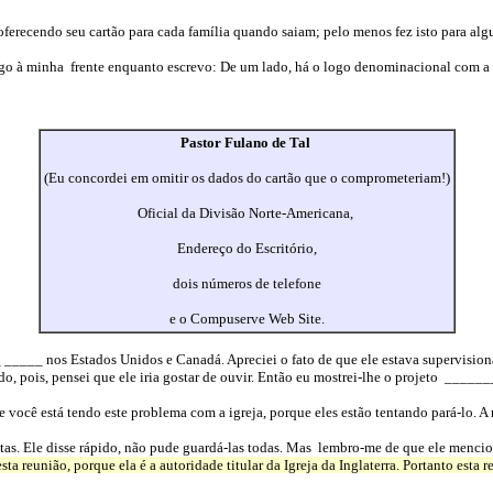
oferecendo seu cartão para cada família quando saiam; pelo menos fez isto para al
igo à minha
frente enquanto escrevo: De um lado, há o logo denominacional com a B
Pastor Fulano de Tal
(Eu concordei em omitir os dados do cartão que o comprometeriam!)
Oficial da Divisão Norte-Americana,
Endereço do Escritório,
dois números de telefone
e o Compuserve Web Site.
_____ nos Estados Unidos e Canadá. Apreciei o fato de que ele estava supervision
o, pois, pensei que ele iria gostar de ouvir. Então eu mostrei-lhe o projeto
_______
 você está tendo este problema com a igreja, porque eles estão tentando pará-lo. A
as. Ele disse rápido, não pude guardá-las todas.
Mas
lembro-me de que ele menciono
ta reunião, porque ela é a autoridade titular da Igreja da Inglaterra. Portanto esta 