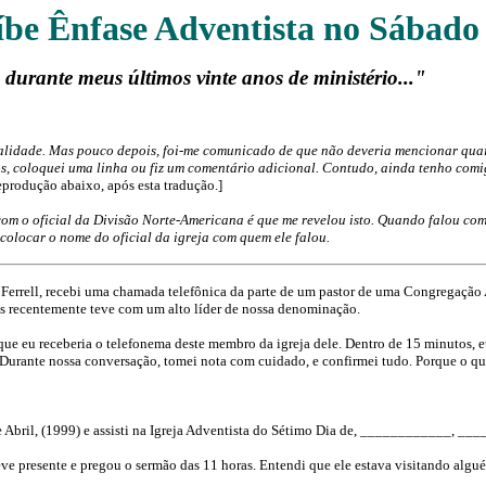
íbe Ênfase Adventista no Sábado 
durante meus últimos vinte anos de ministério..."
talidade. Mas pouco depois, foi-me comunicado de que não deveria mencionar quais
ços, coloquei uma linha ou fiz um comentário adicional. Contudo, ainda tenho com
eprodução abaixo, após esta tradução.]
om o oficial da Divisão Norte-Americana é que me revelou isto. Quando falou comi
olocar o nome do oficial da igreja com quem ele falou.
nce Ferrell, recebi uma chamada telefônica da parte de um pastor de uma Congregaçã
 recentemente teve com um alto líder de nossa denominação.
 que eu receberia o telefonema deste membro da igreja dele. Dentro de 15 minutos, 
 Durante nossa conversação, tomei nota com cuidado, e confirmei tudo. Porque o q
e Abril, (1999) e assisti na Igreja Adventista do Sétimo Dia de, ____________, _
esente e pregou o sermão das 11 horas. Entendi que ele estava visitando alguém q