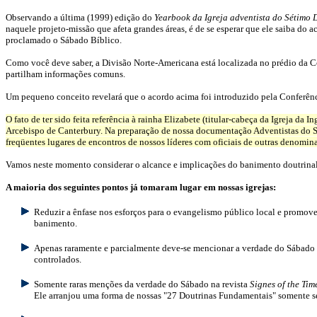
Observando a última (1999) edição do
Yearbook
da Igreja adventista do Sétimo 
naquele projeto-missão que afeta grandes áreas, é de se esperar que ele saiba do a
proclamado o Sábado Bíblico.
Como você deve saber, a Divisão Norte-Americana está localizada no prédio da 
partilham informações comuns.
Um pequeno conceito revelará que o acordo acima foi introduzido pela Conferênci
O fato de ter sido feita referência à rainha Elizabete (titular-cabeça da Igreja da 
Arcebispo de Canterbury. Na preparação de nossa documentação Adventistas do S
freqüentes lugares de encontros de nossos líderes com oficiais de outras denomina
Vamos neste momento considerar o alcance e implicações do banimento doutrinal
A maioria dos seguintes pontos já tomaram lugar em nossas igrejas:
Reduzir a ênfase nos esforços para o evangelismo público local e promove
banimento.
Apenas raramente e parcialmente deve-se mencionar a verdade do Sábado em
controlados.
Somente raras menções da verdade do Sábado na revista
Signes of the Tim
Ele arranjou uma forma de nossas "27 Doutrinas Fundamentais" somente se