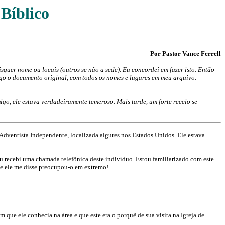
Bíblico
Por Pastor Vance Ferrell
quer nome ou locais (outros se não a sede). Eu concordei em fazer isto. Então
igo o documento original, com todos os nomes e lugares em meu arquivo.
go, ele estava verdadeiramente temeroso. Mais tarde, um forte receio se
o Adventista Independente, localizada algures nos Estados Unidos. Ele estava
eu recebi uma chamada telefônica deste indivíduo. Estou familiarizado com este
ue ele me disse preocupou-o em extremo!
_______________.
ue ele conhecia na área e que este era o porquê de sua visita na Igreja de