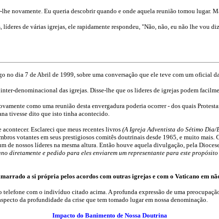
lar-lhe novamente. Eu queria descobrir quando e onde aquela reunião tomou lugar. M
líderes de várias igrejas, ele rapidamente respondeu, "Não, não, eu não lhe vou dize
o no dia 7 de Abril de 1999, sobre uma conversação que ele teve com um oficial da
inter-denominacional das igrejas. Disse-lhe que os lideres de igrejas podem facilm
 novamente como uma reunião desta envergadura poderia ocorrer - dos quais Protest
na tivesse dito que isto tinha acontecido.
e acontecer. Esclareci que meus recentes livros
(A Igreja Adventista do Sétimo Dia
bros votantes em seus prestigiosos comitês doutrinais desde 1965, e muito mais.
 de nossos líderes na mesma altura. Então houve aquela divulgação, pela Diocese
ano diretamente e pedido para eles enviarem um representante para este propósit
 amarrado a si própria pelos acordos com outras igrejas e com o Vaticano em nã
pelo telefone com o indivíduo citado acima. A profunda expressão de uma preocupaçã
aspecto da profundidade da crise que tem tomado lugar em nossa denominação.
Impacto do Banimento de Nossa Doutrina