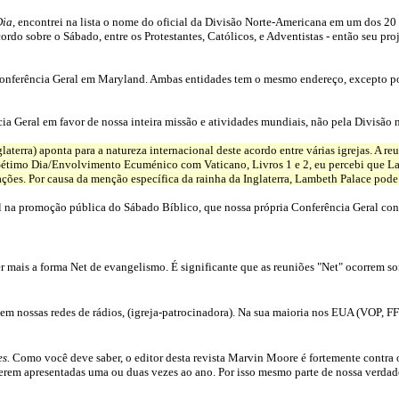
Dia
, encontrei na lista o nome do oficial da Divisão Norte-Americana em um dos 20 
cordo sobre o Sábado, entre os Protestantes, Católicos, e Adventistas - então seu pr
Conferência Geral em Maryland. Ambas entidades tem o mesmo endereço, excepto p
a Geral em favor de nossa inteira missão e atividades mundiais, não pela Divisão 
Inglaterra) aponta para a natureza internacional deste acordo entre várias igrejas. A 
étimo Dia/Envolvimento Ecuménico com Vaticano, Livros 1 e 2, eu percebi que Lam
ções. Por causa da menção específica da rainha da Inglaterra, Lambeth Palace pode te
 na promoção pública do Sábado Bíblico, que nossa própria Conferência Geral co
r mais a forma Net de evangelismo. É significante que as reuniões "Net" ocorrem so
 nossas redes de rádios, (igreja-patrocinadora). Na sua maioria nos EUA (VOP, FFT
es.
Como você deve saber, o editor desta revista Marvin Moore é fortemente contra 
rem apresentadas uma ou duas vezes ao ano. Por isso mesmo parte de nossa verdad