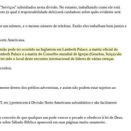
"Serviços" subsidiados nesta divisão. No entanto, trabalhando como ele está
ojeto (o qual é responsabilidade dele) será cuidadoso sobre quão evidente será
or um número, e o mesmo número de telefone. Então eles trabalham bem juntos e
norte Americana.
reunião pode ter ocorrido na Inglaterra em Lambeth Palace, a matriz oficial do
beth Palace e a matriz do Conselho mundial de Igrejas (Genebra, Suiça) são
r sido o local deste encontro internacional de líderes de várias crenças.
ncordou.
mente dentro dos prédios adventistas, e assim não podem estar sujeitos ao
, etc.) pertencem à Divisão Norte Americana subsidiários e são facilmente
o conceito de que qualquer um pode vencer o pecado e obedecer à lei de Deus.
e sobre Sábado Bíblico aparecerá em suas páginas muito raramente.