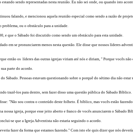
ando sendo representadas nesta reunião. Eu não sei onde, ou quando isto acontece
uou falando, e mencionou aquela reunião especial como sendo a razão de projet
 o problema, ou o obstáculo para a unidade.
000, e que o Sábado foi discutido como sendo um obstáculo para esta unidade.
cordado em se pronunciarem menos nesta questão. Ele disse que nossos líderes adve
rque então os
líderes das outras igrejas viriam até nós e diriam, " Porque vocês não
 sua parte do acordo.
 do Sábado. Pessoas estavam questionando sobre o porquê do sétimo dia não estar s
ando trazê-los para dentro, sem fazer disso uma questão pública do Sábado Bíblico.
isse: "Não sou contra o conteúdo deste folheto. É bíblico, mas vocês estão fazendo 
na nossa igreja, porque esse jeito aberto e franco de vocês anunciarem o Sábado Bí
conclui-se que a Igreja Adventista não estaria seguindo o acordo.
 deveria fazer da forma que estamos fazendo." Com isto ele quis dizer que nós dev