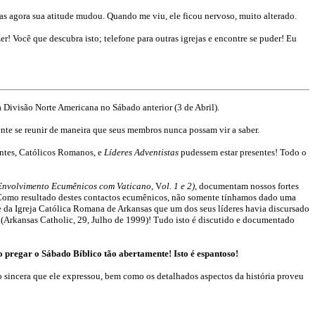
as agora sua atitude mudou. Quando me viu, ele ficou nervoso, muito alterado.
r! Você que descubra isto; telefone para outras igrejas e encontre se puder! Eu
 Divisão Norte Americana no Sábado anterior (3 de Abril).
ente se reunir de maneira que seus membros nunca possam vir a saber.
antes, Católicos Romanos, e
Líderes Adventistas
pudessem estar presentes! Todo o
/Envolvimento Ecumênicos com Vaticano,
V
ol. 1 e 2),
documentam nossos fortes
 Como resultado destes contactos ecumênicos, não somente tínhamos dado uma
 da Igreja Católica Romana de Arkansas que um dos seus líderes havia discursado
o
(Arkansas Catholic, 29, Julho de 1999)! Tudo isto é discutido e documentado
o pregar o Sábado Bíblico tão abertamente! Isto é espantoso!
o sincera que ele expressou, bem como os detalhados aspectos da história proveu