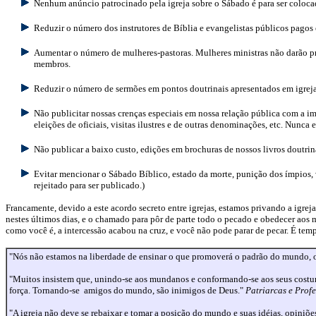
Nenhum anúncio patrocinado pela igreja sobre o Sábado é para ser colocado
Reduzir o número dos instrutores de Bíblia e evangelistas públicos pagos 
Aumentar o número de mulheres-pastoras. Mulheres ministras não darão pri
membros.
Reduzir o número de sermões em pontos doutrinais apresentados em igrej
Não publicitar nossas crenças especiais em nossa relação pública com a im
eleições de oficiais, visitas ilustres e de outras denominações, etc. Nunca 
Não publicar a baixo custo, edições em brochuras de nossos livros doutri
Evitar mencionar o Sábado Bíblico, estado da morte, punição dos ímpios, v
rejeitado para ser publicado.)
Francamente, devido a este acordo secreto entre igrejas, estamos privando a igre
nestes últimos dias, e o chamado para pôr de parte todo o pecado e obedecer aos 
como você é, a intercessão acabou na cruz, e você não pode parar de pecar. É temp
"Nós não estamos na liberdade de ensinar o que promoverá o padrão do mundo, ou
"Muitos insistem que, unindo-se aos mundanos e conformando-se aos seus cost
força. Tornando-se
amigos do mundo, são inimigos de Deus."
Patriarcas e Profe
"A igreja não deve se rebaixar e tomar a posição do mundo e suas idéias, opiniõe