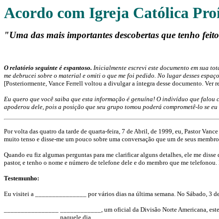
Acordo com Igreja Católica Pro
"Uma das mais importantes descobertas que tenho feito 
O relatório seguinte é espantoso.
Inicialmente escrevi este documento em sua to
me debrucei sobre o material e omiti o que me foi pedido. No lugar desses espa
[Posteriormente, Vance Ferrell voltou a divulgar a íntegra desse documento. Ver r
Eu quero que você saiba que esta informação é genuína! O indivíduo que falou c
apoderou dele, pois a posição que seu grupo tomou poderá comprometê-lo se eu c
Por volta das quatro da tarde de quarta-feira, 7 de Abril, de 1999, eu, Pastor Va
muito tenso e disse-me um pouco sobre uma conversação que um de seus membros
Quando eu fiz algumas perguntas para me clarificar alguns detalhes, ele me disse
pastor, e tenho o nome e número de telefone dele e do membro que me telefonou.
Testemunho:
Eu visitei a _______________ por vários dias na última semana. No Sábado, 3 d
________________ ____________, um oficial da Divisão Norte Americana, esteve pr
________________ naquele dia.