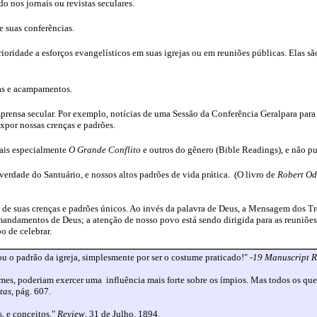
 nos jornais ou revistas seculares.
e suas conferências.
oridade a esforços evangelísticos em suas igrejas ou em reuniões públicas. Elas s
as e acampamentos.
prensa secular. Por exemplo, notícias de uma Sessão da Conferência Geralpara para 
expor nossas crenças e padrões.
nais especialmente
O Grande Conflito
e outros do gênero (Bible Readings), e não pu
erdade do Santuário, e nossos altos padrões de vida prática.
(O livro de
Robert O
ja de suas crenças e padrões únicos. Ao invés da palavra de Deus, a Mensagem dos Tr
mandamentos de Deus; a atenção de nosso povo está sendo dirigida para as reuniões
o de celebrar.
 o padrão da igreja, simplesmente por ser o costume praticado!" -
19 Manuscript R
umes, poderiam exercer uma
influência mais forte sobre os ímpios. Mas todos os qu
tas
, pág. 607.
s, e conceitos."
Review
, 31 de Julho, 1894.