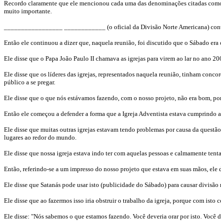
Recordo claramente que ele mencionou cada uma das denominações citadas como est
muito importante.
_________________ ____________ (o oficial da Divisão Norte Americana) contin
Então ele continuou a dizer que, naquela reunião, foi discutido que o Sábado era
Ele disse que o Papa João Paulo II chamava as igrejas para virem ao lar no ano 2
Ele disse que os líderes das igrejas, representados naquela reunião, tinham con
público a se pregar.
Ele disse que o que nós estávamos fazendo, com o nosso projeto, não era bom, po
Então ele começou a defender a forma que a Igreja Adventista estava cumprindo a
Ele disse que muitas outras igrejas estavam tendo problemas por causa da questão
lugares ao redor do mundo.
Ele disse que nossa igreja estava indo ter com aquelas pessoas e calmamente tent
Então, referindo-se a um impresso do nosso projeto que estava em suas mãos, ele d
Ele disse que Satanás pode usar isto (publicidade do Sábado) para causar divisão 
Ele disse que ao fazermos isso iria obstruir o trabalho da igreja, porque com isto 
Ele disse: "Nós sabemos o que estamos fazendo. Você deveria orar por isto. Você