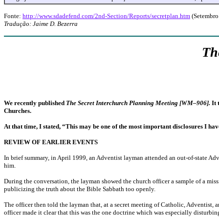
Fonte:
http://www.sdadefend.com/2nd-Section/Reports/secretplan.htm
(Setembro
Tradução: Jaime D. Bezerra
Th
We recently published
The Secret Interchurch Planning Meeting [WM–906].
It
Churches.
At that time, I stated, “This may be one of the most important disclosures I h
REVIEW OF EARLIER EVENTS
In brief summary, in April 1999, an Adventist layman attended an out-of-state Ad
him.
During the conversation, the layman showed the church officer a sample of a missi
publicizing the truth about the Bible Sabbath too openly.
The officer then told the layman that, at a secret meeting of Catholic, Adventist
officer made it clear that this was the one doctrine which was especially disturbi