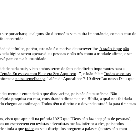
u site por achar que alguns são discussões sem muita importância, como o caso do
foi construída.
idade de títulos, porém, este não é o motivo de escrever-lhe.
A razão é que
não
 pela lógica serem apenas duas pessoas e não três como a trindade afirma, e ser
 Javé para com a humanidade.
idade nada mais, visto ambos serem de fato e de direito importantes para a
0
“então Eu estava com Ele e era Seu Arquiteto
...”, e João falar:
“todas as coisas
nforme a
nossa semelhança
;” além de Apocalipse 7:10 dizer “ao nosso Deus que
ades mentais entenderá o que disse acima, pois não é um sofisma. Não
rópria pesquisa em casa, consultando diretamente a Bíblia, a qual nos foi dada
o chegou ao estômago. Todos têm o direito e o dever de estudá-la para tirar suas
, visto que aprendi na própria IASD que “Deus não faz acepções de pessoas”,
 ou escreverem em revistas adventistas me faz inferior a eles, pois todos
ade ainda a que
todos
os seus discípulos preguem a palavra (e estes não eram