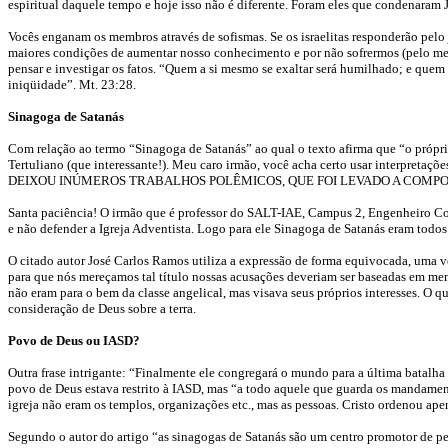
espiritual daquele tempo e hoje isso não é diferente. Foram eles que condenaram 
Vocês enganam os membros através de sofismas. Se os israelitas responderão pelo
maiores condições de aumentar nosso conhecimento e por não sofrermos (pelo meno
pensar e investigar os fatos. “Quem a si mesmo se exaltar será humilhado; e quem
iniqüidade”. Mt. 23:28.
Sinagoga de Satanás
Com relação ao termo “Sinagoga de Satanás” ao qual o texto afirma que “o própr
Tertuliano (que interessante!). Meu caro irmão, você acha certo usar interpretaçõ
DEIXOU INÚMEROS TRABALHOS POLÊMICOS, QUE FOI LEVADO A COMPOR
Santa paciência! O irmão que é professor do SALT-IAE, Campus 2, Engenheiro Coel
e não defender a Igreja Adventista. Logo para ele Sinagoga de Satanás eram todos 
O citado autor José Carlos Ramos utiliza a expressão de forma equivocada, uma ve
para que nós mereçamos tal título nossas acusações deveriam ser baseadas em ment
não eram para o bem da classe angelical, mas visava seus próprios interesses. O q
consideração de Deus sobre a terra.
Povo de Deus ou IASD?
Outra frase intrigante: “Finalmente ele congregará o mundo para a última batal
povo de Deus estava restrito à IASD, mas “a todo aquele que guarda os mandamento
igreja não eram os templos, organizações etc., mas as pessoas. Cristo ordenou 
Segundo o autor do artigo “as sinagogas de Satanás são um centro promotor de pers