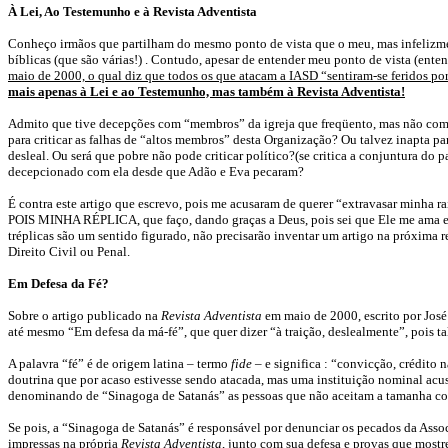
À Lei, Ao Testemunho e à Revista Adventista
Conheço irmãos que partilham do mesmo ponto de vista que o meu, mas infelizment
bíblicas (que são várias!) . Contudo, apesar de entender meu ponto de vista (en
maio de 2000, o qual diz que todos os que atacam a IASD “sentiram-se feridos po
mais apenas à Lei e ao Testemunho, mas também à Revista Adventista!
Admito que tive decepções com “membros” da igreja que freqüento, mas não com a
para criticar as falhas de “altos membros” desta Organização? Ou talvez inapta p
desleal. Ou será que pobre não pode criticar político?(se critica a conjuntura do
decepcionado com ela desde que Adão e Eva pecaram?
É contra este artigo que escrevo, pois me acusaram de querer “extravasar minha ra
POIS MINHA RÉPLICA, que faço, dando graças a Deus, pois sei que Ele me ama e q
tréplicas são um sentido figurado, não precisarão inventar um artigo na próxima 
Direito Civil ou Penal.
Em Defesa da Fé?
Sobre o artigo publicado na
Revista Adventista
em maio de 2000, escrito por José
até mesmo “Em defesa da má-fé”, que quer dizer “à traição, deslealmente”, pois ta
A palavra “fé” é de origem latina – termo
fide
– e significa : “convicção, crédito 
doutrina que por acaso estivesse sendo atacada, mas uma instituição nominal acus
denominando de “Sinagoga de Satanás” as pessoas que não aceitam a tamanha co
Se pois, a “Sinagoga de Satanás” é responsável por denunciar os pecados da Ass
impressas na própria
Revista Adventista
, junto com sua defesa e provas que mostr