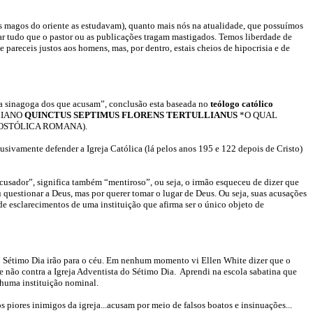
is magos do oriente as estudavam), quanto mais nós na atualidade, que possuímos
ar tudo que o pastor ou as publicações tragam mastigados. Temos liberdade de
pareceis justos aos homens, mas, por dentro, estais cheios de hipocrisia e de
 a sinagoga dos que acusam”, conclusão esta baseada no
teólogo
católico
TULIANO
QUINCTUS SEPTIMUS FLORENS TERTULLIANUS
*O QUAL
POSTÓLICA ROMANA).
sivamente defender a Igreja Católica (lá pelos anos 195 e 122 depois de Cristo)
acusador”, significa também “mentiroso”, ou seja, o irmão esqueceu de dizer que
 questionar a Deus, mas por querer tomar o lugar de Deus. Ou seja, suas acusações
de esclarecimentos de uma instituição que afirma ser o único objeto de
do Sétimo Dia irão para o céu. Em nenhum momento vi Ellen White dizer que o
e não contra a Igreja Adventista do Sétimo Dia. Aprendi na escola sabatina que
nhuma instituição nominal.
 piores inimigos da igreja...acusam por meio de falsos boatos e insinuações...