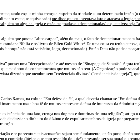
e quando expus minha crença a respeito da trindade a um determinado irmão (o qua
tendimento este que equivocado)
me disse que eu inventava isto e atacava a Igreja p
r alguém ou algo na igreja e estão magoadas ou decepcionadas” e que talvez seja “
lguém que possua “altos cargos”, além do mais, o fato de decepcionar-me com fra
ara estudar a Bíblia e os livros de Ellen Gold White? De uma coisa eu tenho certez
 país é porquê não está satisfeito, logo, decepcionado). Então Deus não pode ameaçar
iva” por ser uma “decepcionada” e até mesmo de “Sinagoga de Satanás”. Agora tenho 
ue me dotou de conhecimentos que muitos não tem. (A Organização pode se acalmar
revista dizendo que membro sem “credenciais divinas” (“credenciais da igreja”), qu
 Carlos Ramos, na coluna “Em defesa da fé”, a qual deveria chamar-se “Em defesa 
l instrumento usa a boa-fé de muitos crentes em defesa de interesses da Administraçã
na existência de uma fato, crença nos dogmas e doutrinas de uma religião”; artigo 
ada de desviar o dinheiro do dízimo e de expulsar membros da igreja por pregarem as
rrupção.
ociação e se porventura tais acusações sejam sem fundamento, então por quê não m
em o contrário (lógico que com respaldo do juiz!), provando ser sua moral ou reput