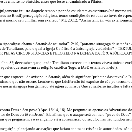
Jesus a morte no Sinédrio, antes que fosse encaminhado a Pilatos.
 julgamento injusto daquele tempo e por não estudarem as escrituras (até mesmo re
s no Brasil) perseguição religiosa, temos condições de estudar, ao invés de esper
 a si mesmo se humilhar será exaltado” Mt. 23:12; “Assim também vós exteriormente 
io Apocalipse chama a Satanás de acusador”12:10, “portanto sinagoga de satanás é
es de Tertuliano, para o qual a Igreja Católica é a única igreja verdadeira? – TER
 PELAS CIRCUNSTÂNCIAS E PELO ZELO NA DEFESA DA FÉ (CATÓLICA A
ho, SP, deve saber que quando Tertuliano escreveu tais textos visava única e exclu
aqueles que acusavam as religião católica (logo, a IASD estaria no meio!).
z que esqueceu de avisar que Satanás, além de significar “príncipe das trevas” e “
iras, o que não ocorre. Lembre-se que Lúcifer não foi expulso do céu por acusar ou
ue nossa sinagoga tem ganhado até agora com isso? Que eu saiba só insultos e falta 
ha contra Deus e Seu povo”(Apc. 16:14, 16). Me pergunto se apenas os Adventistas 
s de Deus e a fé em Jesus”. Ela afirma que o ataque será contra o “povo de Deus” 
apenas que pregássemos o evangelho até a consumação do século, mas não fundou ne
eguição, planejando acusações que fariam contra os cristãos às autoridades...são os