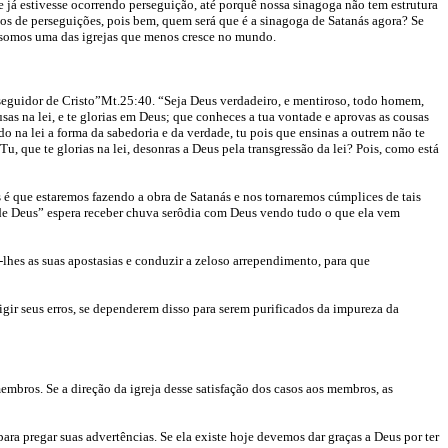
 já estivesse ocorrendo perseguição, até porquê nossa sinagoga não tem estrutura
pos de perseguições, pois bem, quem será que é a sinagoga de Satanás agora? Se
somos uma das igrejas que menos cresce no mundo.
o seguidor de Cristo”Mt.25:40. “Seja Deus verdadeiro, e mentiroso, todo homem,
usas na lei, e te glorias em Deus; que conheces a tua vontade e aprovas as cousas
do na lei a forma da sabedoria e da verdade, tu pois que ensinas a outrem não te
u, que te glorias na lei, desonras a Deus pela transgressão da lei? Pois, como está
 é que estaremos fazendo a obra de Satanás e nos tornaremos cúmplices de tais
s de Deus” espera receber chuva serôdia com Deus vendo tudo o que ela vem
lhes as suas apostasias e conduzir a zeloso arrependimento, para que
rigir seus erros, se dependerem disso para serem purificados da impureza da
membros. Se a direção da igreja desse satisfação dos casos aos membros, as
para pregar suas advertências. Se ela existe hoje devemos dar graças a Deus por ter