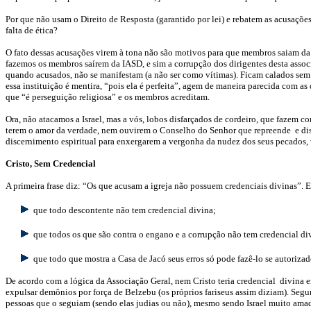
Por que não usam o Direito de Resposta (garantido por lei) e rebatem as acusações
falta de ética?
O fato dessas acusações virem à tona não são motivos para que membros saiam da i
fazemos os membros saírem da IASD, e sim a corrupção dos dirigentes desta associ
quando acusados, não se manifestam (a não ser como vítimas). Ficam calados sem 
essa instituição é mentira, “pois ela é perfeita”, agem de maneira parecida com as
que “é perseguição religiosa” e os membros acreditam.
Ora, não atacamos a Israel, mas a vós, lobos disfarçados de cordeiro, que fazem 
terem o amor da verdade, nem ouvirem o Conselho do Senhor que repreende e discip
discernimento espiritual para enxergarem a vergonha da nudez dos seus pecados, 
Cristo, Sem Credencial
A primeira frase diz: “Os que acusam a igreja não possuem credenciais divinas”. 
que todo descontente não tem credencial divina;
que todos os que são contra o engano e a corrupção não tem credencial di
que todo que mostra a Casa de Jacó seus erros só pode fazê-lo se autori
De acordo com a lógica da Associação Geral, nem Cristo teria credencial divina e
expulsar demônios por força de Belzebu (os próprios fariseus assim diziam). Segun
pessoas que o seguiam (sendo elas judias ou não), mesmo sendo Israel muito amad