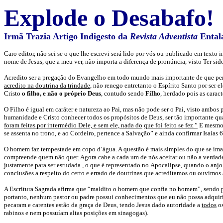
Explode o Desabafo!
Irmã Trazia Artigo Indigesto da
Revista Adventista
Ental
Caro editor, não sei se o que lhe escrevi será lido por vós ou publicado em text
nome de Jesus, que a meu ver, não importa a diferença de pronúncia, visto Ter sid
Acredito ser a pregação do Evangelho em todo mundo mais importante de que pe
acredito na doutrina da trindade
, não renego entretanto o Espírito Santo por ser 
Cristo
o filho,
e não o próprio Deus
, contudo sendo
Filho
, herdado pois as caract
O Filho é igual em caráter e natureza ao Pai, mas não pode ser o Pai, visto ambos
humanidade e Cristo conhecer todos os propósitos de Deus, ser tão importante q
foram feitas por intermédio Dele, e sem ele, nada do
que foi feito se fez.”
E mesmo 
se assenta no trono, e ao Cordeiro, pertence a Salvação” e ainda confirmar Isaías
O homem faz tempestade em copo d’água. A questão é mais simples do que se imagi
compreende quem não quer. Agora cabe a cada um de nós aceitar ou não a verdade ou
justamente para ser estudada , o que é representado no Apocalipse, quando o anjo
conclusões a respeito do certo e errado de doutrinas que acreditamos ou ouvimos a
A Escritura Sagrada afirma que “maldito o homem que confia no homem”, sendo p
portanto, nenhum pastor ou padre possui conhecimentos que eu não possa adquirir 
pecaram e carentes estão da graça de Deus, tendo Jesus dado autoridade a
todos
os
rabinos e nem possuíam altas posições em sinagogas).