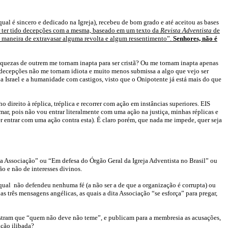
l é sincero e dedicado na Igreja), recebeu de bom grado e até aceitou as bases
or ter tido decepções com a mesma, baseado em um texto da
Revista Adventista
de
a maneira de extravasar alguma revolta e algum ressentimento”.
Senhores, não é
quezas de outrem me tornam inapta para ser cristã? Ou me tornam inapta apenas
a, decepções não me tornam idiota e muito menos submissa a algo que vejo ser
 a Israel e a humanidade com castigos, visto que o Onipotente já está mais do que
direito à réplica, tréplica e recorrer com ação em instâncias superiores. EIS
, pois não vou entrar literalmente com uma ação na justiça, minhas réplicas e
er entrar com uma ação contra esta). É claro porém, que nada me impede, quer seja
da Associação” ou “Em defesa do Órgão Geral da Igreja Adventista no Brasil” ou
o e não de interesses divinos.
o qual não defendeu nenhuma fé (a não ser a de que a organização é corrupta) ou
 três mensagens angélicas, as quais a dita Associação “se esforça” para pregar,
ostram que “quem não deve não teme”, e publicam para a membresia as acusações,
ação ilibada?