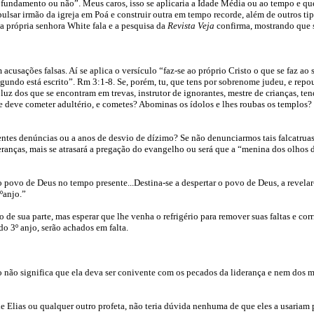
 fundamento ou não”. Meus caros, isso se aplicaria a Idade Média ou ao tempo e que
pulsar irmão da igreja em Poá e construir outra em tempo recorde, além de outros ti
a própria senhora White fala e a pesquisa da
Revista Veja
confirma, mostrando que 
cusações falsas. Aí se aplica o versículo “faz-se ao próprio Cristo o que se faz a
segundo está escrito”. Rm 3:1-8. Se, porém, tu, que tens por sobrenome judeu, e repo
 luz dos que se encontram em trevas, instrutor de ignorantes, mestre de crianças, ten
e deve cometer adultério, e cometes? Abominas os ídolos e lhes roubas os templos? T
ntes denúncias ou a anos de desvio de dízimo? Se não denunciarmos tais falcatruas
deranças, mais se atrasará a pregação do evangelho ou será que a “menina dos olho
povo de Deus no tempo presente...Destina-se a despertar o povo de Deus, a revelar-
ºanjo.”
 de sua parte, mas esperar que lhe venha o refrigério para remover suas faltas e cor
do 3º anjo, serão achados em falta.
sso não significa que ela deva ser conivente com os pecados da liderança e nem dos 
de Elias ou qualquer outro profeta, não teria dúvida nenhuma de que eles a usariam 