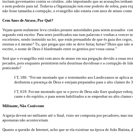
incitam governantes contra os cristãos...não importando que as acusações tenham
e nem poderio para tal. Todavia a Organização tem esse poderio de sobra, para ex
não fosse tamanha a corrupção, o evangelho não estaria com anos de atraso como 
Cem Anos de Atraso, Por Quê?
Vejam quem realmente leva cristãos perante autoridades para serem acusados com a
segundo está escrito: Para seres justificados nas tuas palavras e venhas a vencer 
excelentes, sendo instruído na lei; que estás persuadido de que és guia dos cegos,
ensinas a ti mesmo? Tu, que pregas que não se deve furtar, furtas? Dizes que não s
escrito, o nome de Deus é blasfemado entre os gentios por vossa causa.”
Será que o evangelho está com anos de atraso em sua pregação devido a essas rece
pecados, pois enquanto persistirem nela doutrinas duvidosas e a corrupção de li
praticando?
I T, 186: “Foi-me mostrado que o testemunho aos Laodiceanos se aplica ao 
desfrutem a presença de Deus e estejam preparados para o alto clamor do 3
I T, 619: Foi-me mostrado que se o povo de Deus não fizer qualquer esforço
carne e do espírito, e para serem habilitados a se empenhar no alto clamor 
Militante, Não Conivente
A igreja deverá ser militante até o final, visto ser composta por pecadores, mas i
apostasias não aconteceriam.
Quanto a questão de Internet, acho que se ela existisse na época de João Batista, 