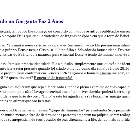
ado na Garganta Faz 2 Anos
o integral, tampouco lhe conheço ou concordo com todos os artigos publicados em se
o o próprio Deus que criou a variedade de línguas na época em que a torre de Babel 
nsar
“em qual o nome certo ao se referir ao Salvador
”, visto Ele possuir uma infin
ele o próprio Deus e nem a Cristo, seu único filho e Salvador da humanidade. Deveras
erísticas do
Pai
, tendo a natureza pura e imortal Deste, e tendo do mesmo amor de
 possuírem sua própria identidade. Eis a questão, simplesmente uma questão de ident
uanto Ele e estar presente quando foi criado o mundo como diz em Provérbios 28:3
o próprio Deus confirmar em Gênesis 1:26 “Façamos o homem
à nossa
imagem, co
 6:8 “A quem enviarei?
E quem há de ir por nós?
na e qualquer um que seja alfabetizado e tenha o pleno exercício de suas capacid
 o erro, pois não é lavagem cerebral e se o leitor tiver dúvidas poderá fazer sua p
 ordena que João devore o “livro” e este foi agradável a sua boca, mas amargo quand
ntes de afirmar que são heresias.
ois que Deus não escolheu um “grupo de iluminados” para entender Seus propósitos
e muito menos o fato de determinados pastores pregarem no púlpito, serem teólogos
 que se arrependam de seus pecados de orar diretamente a Ele, dando mais autorid