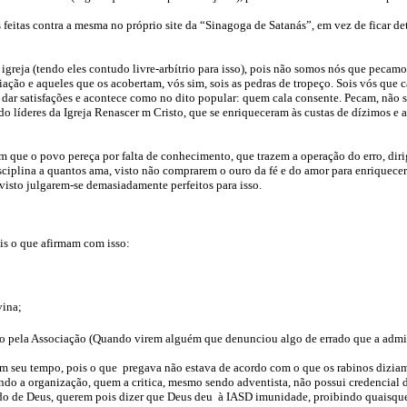
 feitas contra a mesma no próprio site da “Sinagoga de Satanás”, em vez de ficar det
greja (tendo eles contudo livre-arbítrio para isso), pois não somos nós que pecamo
ação e aqueles que os acobertam, vós sim, sois as pedras de tropeço. Sois vós que
dar satisfações e acontece como no dito popular: quem cala consente. Pecam, não se
 do líderes da Igreja Renascer m Cristo, que se enriqueceram às custas de dízimos e a
com que o povo pereça por falta de conhecimento, que trazem a operação do erro, di
lina a quantos ama, visto não comprarem o ouro da fé e do amor para enriquecerem-
visto julgarem-se demasiadamente perfeitos para isso.
Eis o que afirmam com isso:
vina;
zado pela Associação (Quando virem alguém que denunciou algo de errado que a admi
m seu tempo, pois o que pregava não estava de acordo com o que os rabinos diziam e
do a organização, quem a critica, mesmo sendo adventista, não possui credencial div
o de Deus, querem pois dizer que Deus deu à IASD imunidade, proibindo quaisquer 