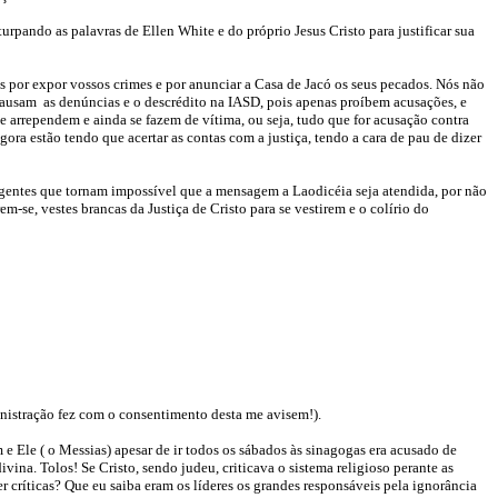
urpando as palavras de Ellen White e do próprio Jesus Cristo para justificar sua
s por expor vossos crimes e por anunciar a Casa de Jacó os seus pecados. Nós não
 causam as denúncias e o descrédito na IASD, pois apenas proíbem acusações, e
 arrependem e ainda se fazem de vítima, ou seja, tudo que for acusação contra
gora estão tendo que acertar as contas com a justiça, tendo a cara de pau de dizer
rigentes que tornam impossível que a mensagem a Laodicéia seja atendida, por não
se, vestes brancas da Justiça de Cristo para se vestirem e o colírio do
nistração fez com o consentimento desta me avisem!).
 Ele ( o Messias) apesar de ir todos os sábados às sinagogas era acusado de
ina. Tolos! Se Cristo, sendo judeu, criticava o sistema religioso perante as
críticas? Que eu saiba eram os líderes os grandes responsáveis pela ignorância