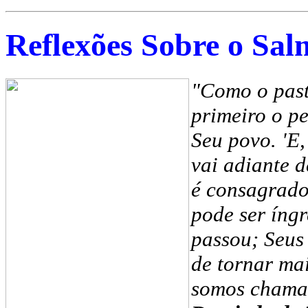
Reflexões Sobre o Sal
"Como o past
primeiro o p
Seu povo. 'E,
vai adiante 
é consagrado
pode ser íng
passou; Seus 
de tornar mai
somos chamad