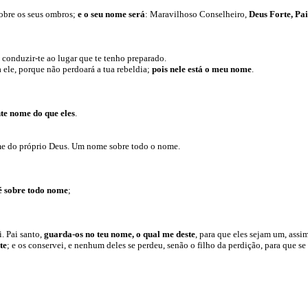
obre os seus ombros;
e o seu nome será
: Maravilhoso Conselheiro,
Deus Forte, Pa
 conduzir-te ao lugar que te tenho preparado.
 ele, porque não perdoará a tua rebeldia;
pois nele está o meu nome
.
te nome do que eles
.
nome do próprio Deus. Um nome sobre todo o nome.
é sobre todo nome
;
. Pai santo,
guarda-os no teu nome, o qual me deste
, para que eles sejam um, assi
te
; e os conservei, e nenhum deles se perdeu, senão o filho da perdição, para que se