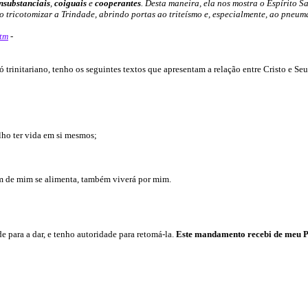
nsubstanciais
,
coiguais
e
cooperantes
. Desta maneira, ela nos mostra o Espírito S
tricotomizar a Trindade, abrindo portas ao triteísmo e, especialmente, ao pneum
htm
-
rinitariano, tenho os seguintes textos que apresentam a relação entre Cristo e Seu
lho ter vida em si mesmos;
em de mim se alimenta, também viverá por mim.
para a dar, e tenho autoridade para retomá-la.
Este mandamento recebi de meu P