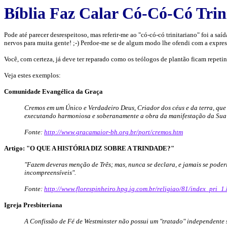
Bíblia Faz Calar Có-Có-Có Trin
Pode até parecer desrespeitoso, mas referir-me ao "có-có-có trinitariano" foi a sa
nervos para muita gente! ;-) Perdoe-me se de algum modo lhe ofendi com a expres
Você, com certeza, já deve ter reparado como os teólogos de plantão ficam repetin
Veja estes exemplos:
Comunidade Evangélica da Graça
Cremos em um Único e Verdadeiro Deus, Criador dos céus e da terra, que s
executando harmoniosa e soberanamente a obra da manifestação da Sua vo
Fonte:
http://www.gracamaior-bh.org.br/port/cremos.htm
Artigo: "O QUE A HISTÓRIA DIZ SOBRE A TRINDADE?"
"Fazem deveras menção de Três; mas, nunca se declara, e jamais se poderi
incompreensíveis".
Fonte:
http://www.florespinheiro.hpg.ig.com.br/religiao/81/index_pri_1.
Igreja Presbiteriana
A Confissão de Fé de Westminster não possui um "tratado" independente 