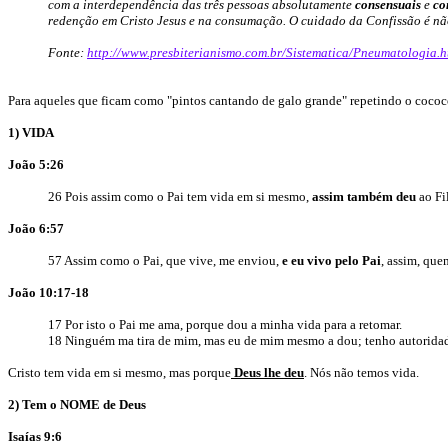
com a interdependência das três pessoas absolutamente
consensuais
e
co
redenção em Cristo Jesus e na consumação. O cuidado da Confissão é não 
Fonte:
http://www.presbiterianismo.com.br/Sistematica/Pneumatologia.
Para aqueles que ficam como "pintos cantando de galo grande" repetindo o cococó t
1) VIDA
João 5:26
26 Pois assim como o Pai tem vida em si mesmo,
assim também deu
ao Fi
João 6:57
57 Assim como o Pai, que vive, me enviou,
e eu vivo pelo Pai
, assim, qu
João 10:17-18
17 Por isto o Pai me ama, porque dou a minha vida para a retomar.
18 Ninguém ma tira de mim, mas eu de mim mesmo a dou; tenho autoridade 
Cristo tem vida em si mesmo, mas porque
Deus lhe deu
. Nós não temos vida.
2) Tem o NOME de Deus
Isaías 9:6