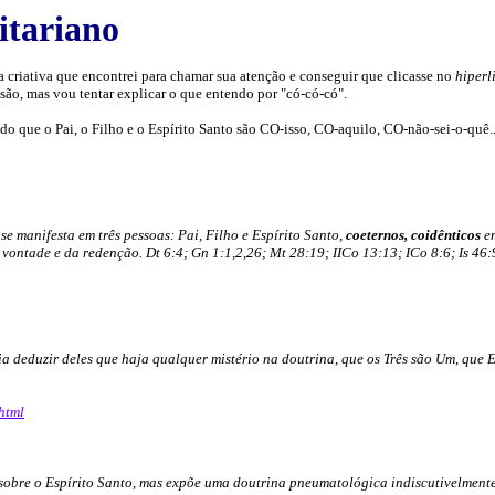
itariano
ída criativa que encontrei para chamar sua atenção e conseguir que clicasse no
hiperl
são, mas vou tentar explicar o que entendo por "có-có-có".
do que o Pai, o Filho e o Espírito Santo são CO-isso, CO-aquilo, CO-não-sei-o-quê..
e manifesta em três pessoas: Pai, Filho e Espírito Santo,
coeternos,
coidênticos
e
ntade e da redenção. Dt 6:4; Gn 1:1,2,26; Mt 28:19; IICo 13:13; ICo 8:6; Is 46:
a deduzir deles que haja qualquer mistério na doutrina, que os Três são Um, que 
html
sobre o Espírito Santo, mas expõe uma doutrina pneumatológica indiscutivelment