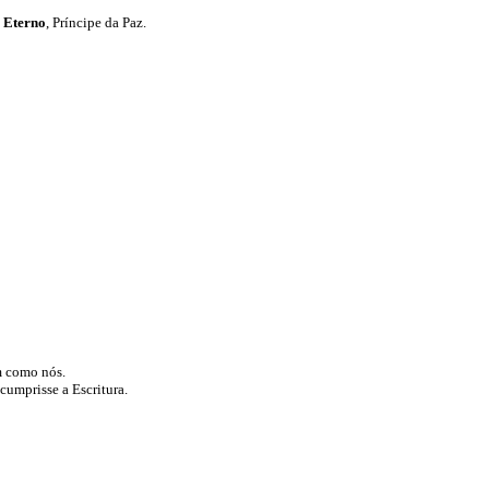
i Eterno
, Príncipe da Paz.
m como nós.
 cumprisse a Escritura.