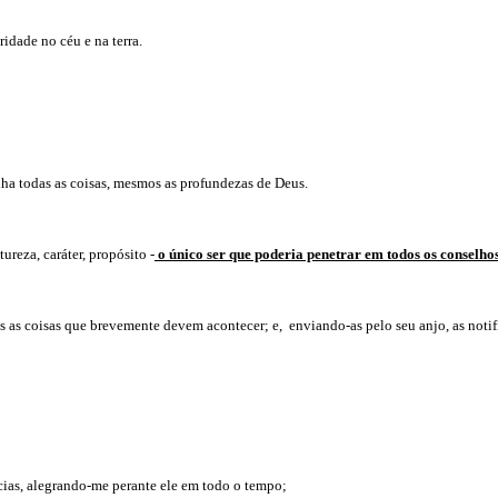
ridade no céu e na terra.
nha todas as coisas, mesmos as profundezas de Deus.
ureza, caráter, propósito -
o único ser que poderia penetrar em todos os conselhos
s as coisas que brevemente devem acontecer; e, enviando-as pelo seu anjo, as notif
ícias, alegrando-me perante ele em todo o tempo;