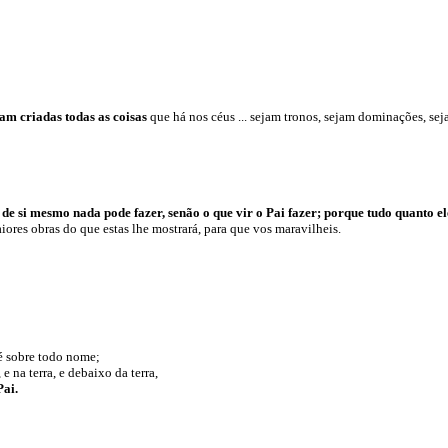
am criadas todas as coisas
que há nos céus ... sejam tronos, sejam dominações, seja
 si mesmo nada pode fazer, senão o que vir o Pai fazer; porque tudo quanto ele 
iores obras do que estas lhe mostrará, para que vos maravilheis.
é sobre todo nome;
 na terra, e debaixo da terra,
Pai.