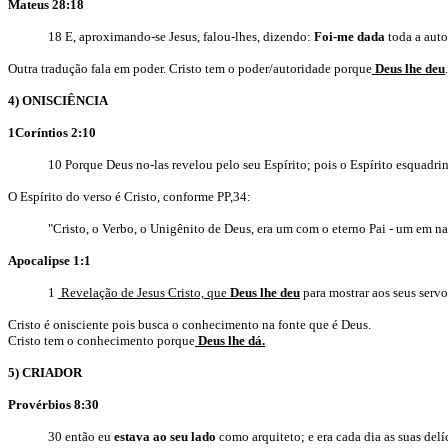
Mateus 28:18
18 E, aproximando-se Jesus, falou-lhes, dizendo:
Foi-me dada
toda a auto
Outra tradução fala em poder. Cristo tem o poder/autoridade porque
Deus lhe deu
.
4) ONISCIÊNCIA
1Coríntios 2:10
10 Porque Deus no-las revelou pelo seu Espírito; pois o Espírito esquadri
O Espírito do verso é Cristo, conforme PP,34:
"Cristo, o Verbo, o Unigênito de Deus, era um com o eterno Pai - um em nat
Apocalipse 1:1
1
Revelação de Jesus Cristo, que
Deus lhe deu
para mostrar aos seus servo
Cristo é onisciente pois busca o conhecimento na fonte que é Deus.
Cristo tem o conhecimento porque
Deus lhe dá.
5) CRIADOR
Provérbios 8:30
30 então eu
estava ao seu lado
como arquiteto; e era cada dia as suas del