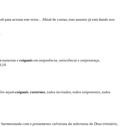
ink
para acessar este texto... Afinal de contas, esse assunto já está dando nos
.
m natureza e
coiguais
em onipotência, onisciência e onipresença,
9,10.
Eles sejam
coiguais
,
coeternos
, todos incriados, todos onipotentes, todos
e harmonizada com o pensamento calvinista da soberania do Deus trinitário,