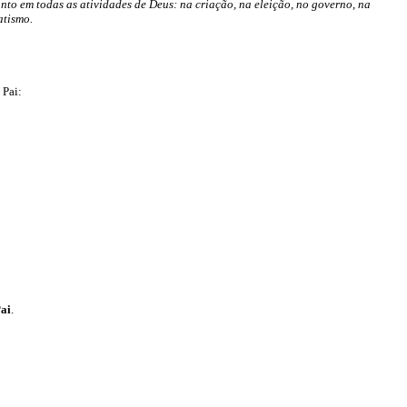
anto em todas as atividades de Deus: na criação, na eleição, no governo, na
atismo.
 Pai:
ai
.