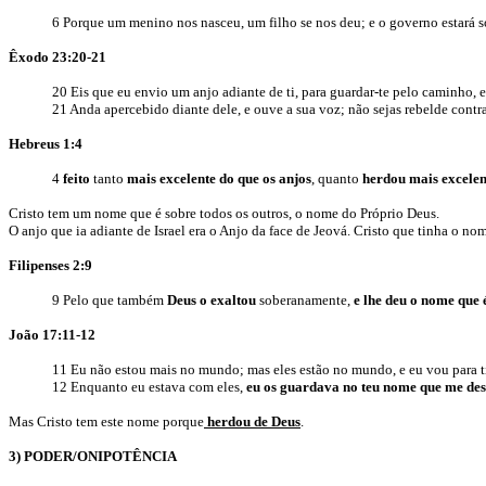
6 Porque um menino nos nasceu, um filho se nos deu; e o governo estará s
Êxodo 23:20-21
20 Eis que eu envio um anjo adiante de ti, para guardar-te pelo caminho, e
21 Anda apercebido diante dele, e ouve a sua voz; não sejas rebelde contra
Hebreus 1:4
4
feito
tanto
mais excelente do que os anjos
, quanto
herdou mais excelen
Cristo tem um nome que é sobre todos os outros, o nome do Próprio Deus.
O anjo que ia adiante de Israel era o Anjo da face de Jeová. Cristo que tinha o 
Filipenses 2:9
9 Pelo que também
Deus o exaltou
soberanamente,
e lhe deu o nome que 
João 17:11-12
11 Eu não estou mais no mundo; mas eles estão no mundo, e eu vou para ti
12 Enquanto eu estava com eles,
eu os guardava no teu nome que me des
Mas Cristo tem este nome porque
herdou de Deus
.
3) PODER/ONIPOTÊNCIA