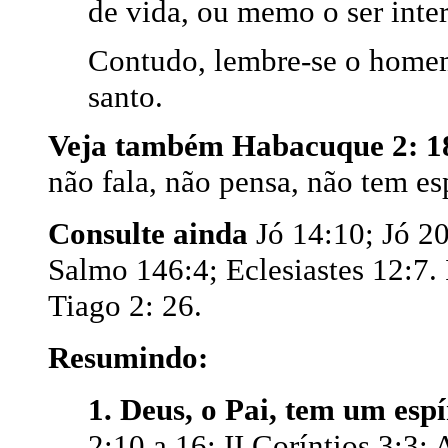
de vida, ou memo o ser inter
Contudo, lembre-se o homem 
santo.
Veja também Habacuque 2: 18
não fala, não pensa, não tem esp
Consulte ainda
Jó 14:10; Jó 2
Salmo 146:4; Eclesiastes 12:7.
Tiago 2: 26.
Resumindo:
1. Deus, o Pai, tem um espír
2:10 a 16; II Coríntios 3:3;