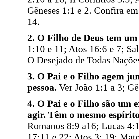
Gêneses 1:1 e 2. Confira em 
14.
2. O Filho de Deus tem um e
1:10 e 11; Atos 16:6 e 7; S
O Desejado de Todas Nações
3. O Pai e o Filho agem j
pessoa.
Ver
João 1:1 a 3; Gê
4. O Pai e o Filho são um 
agir. Têm o mesmo espírit
Romanos 8:9 a16; Lucas 4:17
17:11 e 22; Atos 3: 19; Mate