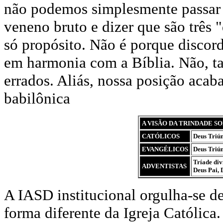
não podemos simplesmente passar 
veneno bruto e dizer que são três
só propósito. Não é porque discor
em harmonia com a Bíblia. Não, ta
errados. Aliás, nossa posição acab
babilônica
A VISÃO DA TRINDADE SOB
CATÓLICOS
Deus Triún
EVANGÉLICOS
Deus Triún
Tríade divi
ADVENTISTAS
Deus Pai, 
A IASD institucional orgulha-se de
forma diferente da Igreja Católica