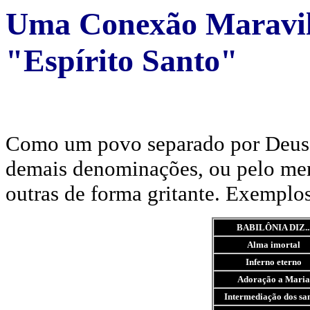
Uma Conexão Maravi
"Espírito Santo"
Como um povo separado por Deus, 
demais denominações, ou pelo meno
outras de forma gritante. Exemplo
BABILÔNIA DIZ..
Alma imortal
Inferno eterno
Adoração a Maria
Intermediação dos sa