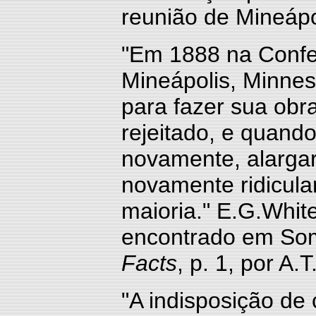
reunião de Mineápo
"Em 1888 na Confe
Mineápolis, Minnes
para fazer sua obra,
rejeitado, e quand
novamente, alargar
novamente ridicular
maioria."
E.G.Whit
encontrado em Som
Facts
, p. 1, por A.
"A indisposição de