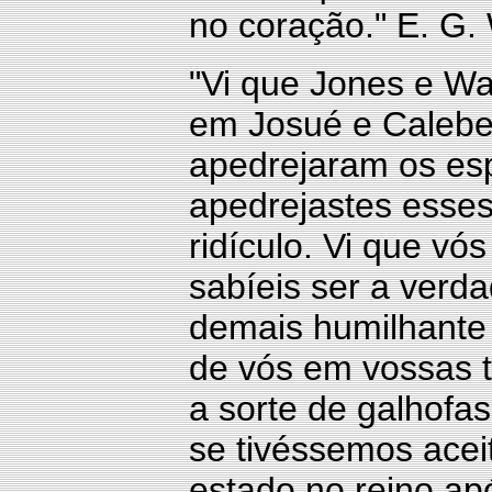
no coração." E. G.
"Vi que Jones e Wa
em Josué e Calebe.
apedrejaram os esp
apedrejastes esse
ridículo. Vi que vó
sabíeis ser a verd
demais humilhante 
de vós em vossas 
a sorte de galhofa
se tivéssemos ace
estado no reino ap