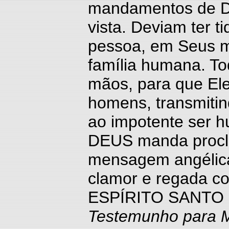
mandamentos de D
vista. Deviam ter t
pessoa, em Seus m
família humana. To
mãos, para que Ele
homens, transmitin
ao impotente ser 
DEUS manda procla
mensagem angélica
clamor e regada c
ESPÍRITO SANTO e
Testemunho para M