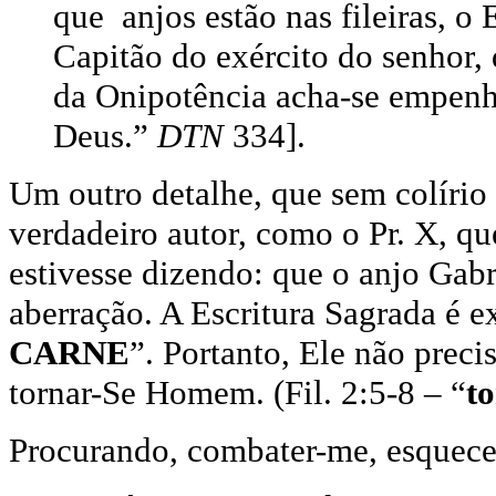
que anjos estão nas fileiras, o 
Capitão do exército do senhor, d
da Onipotência acha-se empen
Deus.”
DTN
334].
Um outro detalhe, que sem colírio 
verdadeiro autor, como o Pr. X, qu
estivesse dizendo: que o anjo Gabri
aberração. A Escritura Sagrada é ex
CARNE
”. Portanto, Ele não prec
tornar-Se Homem. (Fil. 2:5-8 – “
t
Procurando, combater-me, esquece