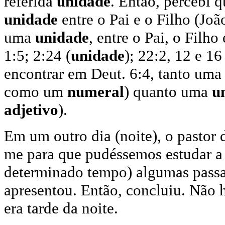
referida
unidade
. Então, percebi 
unidade
entre o Pai e o Filho (Jo
uma
unidade
, entre o Pai, o Filh
1:5; 2:24 (
unidade
); 22:2, 12 e 16
encontrar em Deut. 6:4, tanto um
como um
numeral
) quanto uma
u
adjetivo
).
Em um outro dia (noite), o pastor d
me para que pudéssemos estudar a 
determinado tempo) algumas passag
apresentou. Então, concluiu. Não 
era tarde da noite.