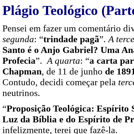
Plágio Teológico (Part
Pensei em fazer um comentário di
segunda
: “
trindade pagã
”.
A terc
Santo é o Anjo Gabriel? Uma Anál
Profecia
”.
A quarta
: “
a carta pa
Chapman
, de 11 de junho
de 189
Contudo, decidi começar pela
terc
neutrinos.
“
Proposição Teológica: Espírito
Luz da Bíblia e do Espírito de Pr
infelizmente, terei que fazê-la.