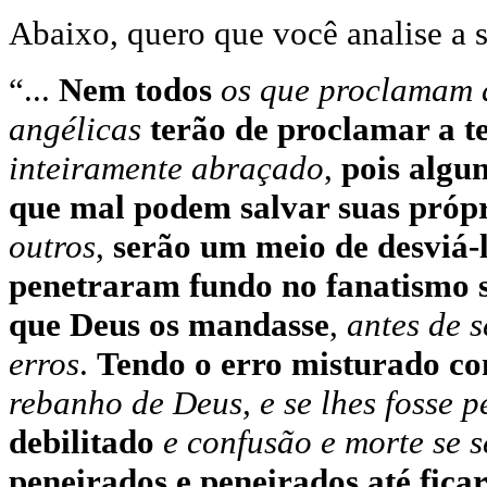
Abaixo, quero que você analise a s
“...
Nem todos
os que proclamam a
angélicas
terão de proclamar a t
inteiramente abraçado
,
pois algu
que mal podem salvar suas próp
outros
,
serão um meio de desviá-
penetraram fundo no fanatismo s
que Deus os mandasse
,
antes de 
erros
.
Tendo o erro misturado c
rebanho de Deus, e se lhes fosse p
debilitado
e confusão e morte se 
peneirados e peneirados até ficar