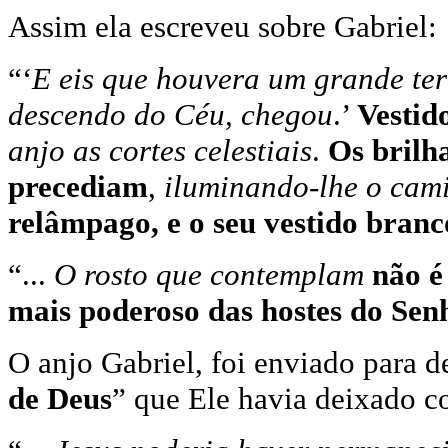
Assim ela escreveu sobre Gabriel:
“‘
E eis que houvera um grande te
descendo do Céu, chegou
.’
Vestid
anjo as cortes celestiais
.
Os brilha
precediam
,
iluminando-lhe o cam
relâmpago, e o seu vestido bran
“...
O rosto que contemplam
não é
mais poderoso das hostes do Sen
O anjo Gabriel, foi enviado para d
de Deus
” que Ele havia deixado c