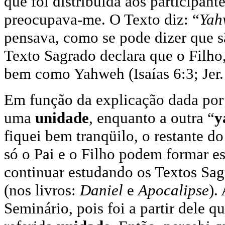
que foi distribuída aos participan
preocupava-me. O Texto diz: “
Yah
pensava, como se pode dizer que s
Texto Sagrado declara que o Filh
bem como Yahweh (Isaías 6:3; Jer.
Em função da explicação dada por e
uma
unidade
, enquanto a outra “
y
fiquei bem tranqüilo, o restante d
só o Pai e o Filho podem formar es
continuar estudando os Textos Sag
(nos livros:
Daniel
e
Apocalipse
).
Seminário, pois foi a partir dele q