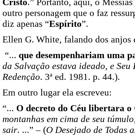
Cristo
.
” Portanto, aqui, o Messias
outro personagem que o faz ressur
diz apenas “
Espírito
”.
Ellen G. White, falando dos anjos 
“...
que desempenhariam uma par
da Salvação estava ideado, e Seu 
Redenção
. 3ª ed. 1981. p. 44.).
Em outro lugar ela escreveu:
“...
O decreto do Céu libertara o
montanhas em cima de seu túmulo
sair
. ...” – (
O Desejado de Todas a