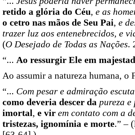
“...
Jesus poderia haver permanec
retido a glória do Céu
,
e as home
o cetro nas mãos de Seu Pai
,
e de
trazer luz aos entenebrecidos, e v
(
O Desejado de Todas as Nações
.
“...
Ao ressurgir Ele em majestad
Ao assumir a natureza humana, o F
“...
Com pesar e admiração escuta
como deveria descer da
pureza e 
imortal
,
e vir
em contato com a d
tristezas, ignomínia e morte
.” – 
[63-64].)