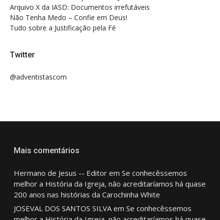
Arquivo X da IASD: Documentos irrefutáveis
Não Tenha Medo – Confie em Deus!
Tudo sobre a Justificação pela Fé
Twitter
@adventistascom
Mais comentários
Hermano de Jesus -- Editor
em
Se conhecêssemos
melhor a História da Igreja, não acreditaríamos há quase
200 anos nas histórias da Carochinha White
JOSEVAL DOS SANTOS SILVA
em
Se conhecêssemos
melhor a História da Igreja, não acreditaríamos há quase