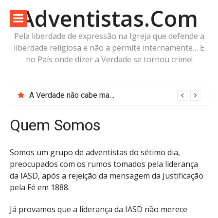
Pular
Adventistas.Com
para
o
Pela liberdade de expressão na Igreja que defende a
conteúdo
liberdade religiosa e não a permite internamente… E
no País onde dizer a Verdade se tornou crime!
A Verdade não cabe mais no arquivo da censura da IASD
Quem Somos
Somos um grupo de adventistas do sétimo dia,
preocupados com os rumos tomados pela liderança
da IASD, após a rejeição da mensagem da Justificação
pela Fé em 1888.
Já provamos que a liderança da IASD não merece