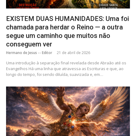
EXISTEM DUAS HUMANIDADES: Uma foi
chamada para herdar o Reino — a outra
segue um caminho que muitos não
conseguem ver
Hermano de Jesus -- Editor
21 de abril de 2026
Uma introdução à separação final revelada desde Abraão até os
Evangelhos Há uma linha que atravessa as Escrituras e que, ao
longo do tempo, foi sendo diluída, suavizada e, em…