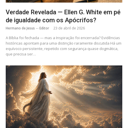
Verdade Revelada — Ellen G. White em pé
de igualdade com os Apócrifos?
Hermano de Jesus -- Editor
23 de abril de 2026
A Bíblia foi fechada — mas a Inspiração foi encerrada? Evidências
históricas apontam para uma distinção raramente discutida Há um
equívoco persistente, repetido com segurança quase dogmática,
que precisa ser…