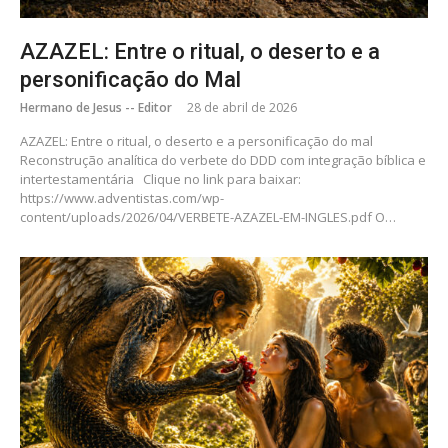
AZAZEL: Entre o ritual, o deserto e a
personificação do Mal
Hermano de Jesus -- Editor
28 de abril de 2026
AZAZEL: Entre o ritual, o deserto e a personificação do mal
Reconstrução analítica do verbete do DDD com integração bíblica e
intertestamentária Clique no link para baixar:
https://www.adventistas.com/wp-
content/uploads/2026/04/VERBETE-AZAZEL-EM-INGLES.pdf O…