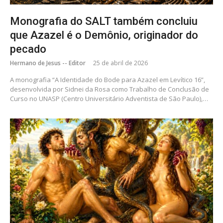
Monografia do SALT também concluiu
que Azazel é o Demônio, originador do
pecado
Hermano de Jesus -- Editor
25 de abril de 2026
A monografia “A Identidade do Bode para Azazel em Levítico 16”,
desenvolvida por Sidnei da Rosa como Trabalho de Conclusão de
Curso no UNASP (Centro Universitário Adventista de São Paulo),…