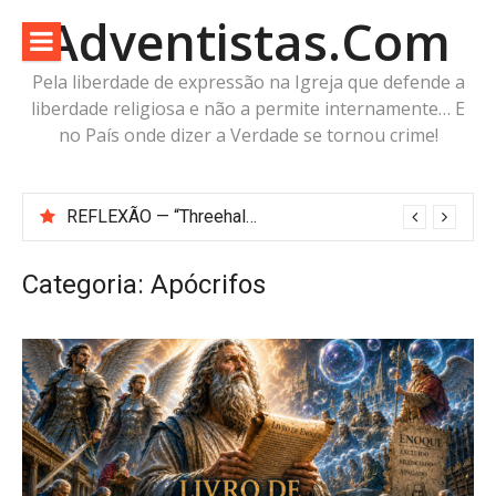
Pular
Adventistas.Com
para
o
Pela liberdade de expressão na Igreja que defende a
conteúdo
liberdade religiosa e não a permite internamente… E
no País onde dizer a Verdade se tornou crime!
Antes da Imagem da Besta: Estaria a Humanidade Construindo a Imagem Pré-Besta com cabeça de Cordeiro e Voz do Dragão?
REFLEXÃO — “Threehalves”: Três metades, Um só Todo?
Categoria:
Apócrifos