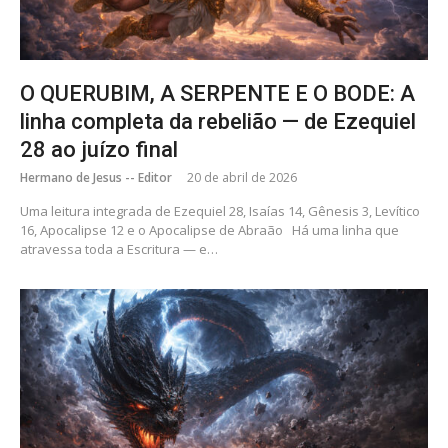
O QUERUBIM, A SERPENTE E O BODE: A
linha completa da rebelião — de Ezequiel
28 ao juízo final
Hermano de Jesus -- Editor
20 de abril de 2026
Uma leitura integrada de Ezequiel 28, Isaías 14, Gênesis 3, Levítico
16, Apocalipse 12 e o Apocalipse de Abraão Há uma linha que
atravessa toda a Escritura — e…