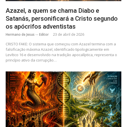
Azazel, a quem se chama Diabo e
Satanás, personificará a Cristo segundo
os apócrifos adventistas
Hermano de Jesus -- Editor
23 de abril de 2026
CRISTO FAKE: O sistema que começou com Azazel termina com a
falsificação máxima Azazel, identificado tipologicamente em
Levítico 16 e desenvolvido na tradição apocalíptica, representa o
princípio ativo da corrupção…