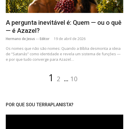
A pergunta inevitável é: Quem — ou o quê
— é Azazel?
Hermano de Jesus -- Editor
19 de abril de 2026
Os nomes que não são nomes: Quando a Bíblia desmonta a ideia
de “Satanás” como identidade e revela um sistema de funções —
e por que tudo converge para Azazel…
Paginação
Página
Página
Página
1
2
…
10
de
posts
POR QUE SOU TERRAPLANISTA?
Tocador
de