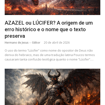
AZAZEL ou LÚCIFER? A origem de um
erro histórico e o nome que o texto
preserva
Hermano de Jesus -- Editor
20 de abril de 2026
O uso do termo “Lúcifer” como nome do opositor de Deus não
deriva do hebraico, mas de uma tradução latina Poucos termos
causaram tanta confusão teológica quanto o nome “Lúcifer”.…