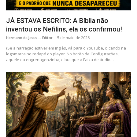
JÁ ESTAVA ESCRITO: A Bíblia não
inventou os Nefilins, ela os confirmou!
Hermano de Jesus -- Editor
5 de maio de 2026
(Se a narração estiver em inglês, vá para o YouTube, clicando na
logomarca no rodapé do player. No botão de Configurações,
aquele da engrenagenzinha, e busque a Faixa de áudio…