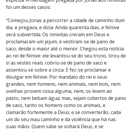
explícita. A mensagem pregada por Jonas aos ninivitas
foi um desses casos:
“Começou Jonas a percorrer a cidade de caminho dum
dia, e pregava, e dizia: Ainda quarenta dias, e Nínive
será subvertida. Os ninivitas creram em Deus e
proclamaram um jejum, e vestiram-se de pano de
saco, desde o maior até o menor. Chegou esta notícia
ao rei de Nínive: ele levantou-se do seu trono, tirou de
si as vestes reais. cobriu-se de pano de saco e
assentou-se sobre a cinza. E fez-se proclamar e
divulgar em Nínive: Por mandato do rei e seus
grandes, nem homens, nem animais, nem bois, nem
ovelhas provem coisa alguma, nem, os levem ao
pasto, nem bebam água; mas, sejam cobertos de pano
de saco, tanto os homens como os animais, e
clamarão fortemente a Deus; e se converterão, cada
um do seu mau caminho e da violência que há nas
suas mãos. Quem sabe se voltará Deus, e se