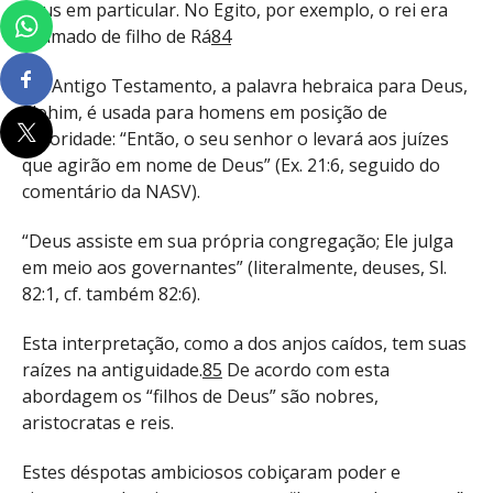
deus em particular. No Egito, por exemplo, o rei era
chamado de filho de Rá
84
No Antigo Testamento, a palavra hebraica para Deus,
Elohim, é usada para homens em posição de
autoridade: “Então, o seu senhor o levará aos juízes
que agirão em nome de Deus” (
Ex. 21:6
, seguido do
comentário da NASV).
“Deus assiste em sua própria congregação; Ele julga
em meio aos governantes” (literalmente, deuses, Sl.
82:1, cf. também 82:6).
Esta interpretação, como a dos anjos caídos, tem suas
raízes na antiguidade.
85
De acordo com esta
abordagem os “filhos de Deus” são nobres,
aristocratas e reis.
Estes déspotas ambiciosos cobiçaram poder e