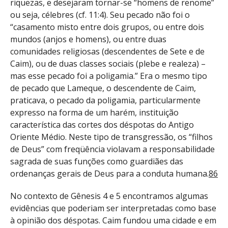
riquezas, e desejaram tornar-se “homens de renome”
ou seja, célebres (cf. 11:4). Seu pecado não foi o
“casamento misto entre dois grupos, ou entre dois
mundos (anjos e homens), ou entre duas
comunidades religiosas (descendentes de Sete e de
Caim), ou de duas classes sociais (plebe e realeza) –
mas esse pecado foi a poligamia.” Era o mesmo tipo
de pecado que Lameque, o descendente de Caim,
praticava, o pecado da poligamia, particularmente
expresso na forma de um harém, instituição
característica das cortes dos déspotas do Antigo
Oriente Médio. Neste tipo de transgressão, os “filhos
de Deus” com freqüência violavam a responsabilidade
sagrada de suas funções como guardiães das
ordenanças gerais de Deus para a conduta humana.
86
No contexto de Gênesis 4 e 5 encontramos algumas
evidências que poderiam ser interpretadas como base
à opinião dos déspotas. Caim fundou uma cidade e em