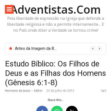
Pular
Adventistas.Com
para
o
Pela liberdade de expressão na Igreja que defende a
conteúdo
liberdade religiosa e não a permite internamente… E
no País onde dizer a Verdade se tornou crime!
Antes da Imagem da Besta: Estaria a Humanidade Construindo a Imagem Pré-Besta com cabeça de Cordeiro e Voz do Dragão?
Estudo Bíblico: Os Filhos de
Deus e as Filhas dos Homens
(Gênesis 6:1-8)
Hermano de Jesus -- Editor
23 de julho de 2013
0
Share this...