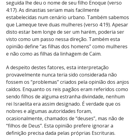
seguida lhe deu o nome de seu filho Enoque (verso
4:17). As dinastias seriam mais facilmente
estabelecidas num cenário urbano. Também sabemos
que Lameque teve duas mulheres (verso 4:19). Apesar
disto estar bem longe de ser um harém, poderia ser
visto como um passo nessa direção. Também esta
opinião define “as filhas dos homens” como mulheres
e não como as filhas da linhagem de Caim.
A despeito destes fatores, esta interpretação
provavelmente nunca teria sido considerada não
fossem os “problemas” criados pela opinião dos anjos
caídos. Enquanto os reis pagãos eram referidos como
sendo filhos de alguma estranha divindade, nenhum
rei Israelita era assim designado. É verdade que os
nobres e algumas autoridades foram,
ocasionalmente, chamados de “deuses”, mas não de
“filhos de Deus”. Esta opinião prefere ignorar a
definição precisa dada pelas próprias Escrituras.