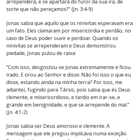
arrependerá, e se apartará do furor da sua ira, de
sorte que não pereçamos?” (
Jn. 3:4-9
)
Jonas sabia que aquilo que os ninivitas esperavam era
um fato. Eles clamaram por misericórdia e perdão, no
caso de Deus poder ouvir e perdoar. Quando os
ninivitas se arrependeram e Deus demonstrou
piedade, Jonas pulou de raiva:
“Com isso, desgostou-se Jonas extremamente e ficou
irado. E orou ao Senhor e disse: Não foi isso o que eu
disse, estando ainda na minha terra? Por isso, me
adiantei, fugindo para Társis, pois sabia que és Deus
clemente, e misericordioso, e tardio em irar-se, e
grande em benignidade, e que se arrepende do mal.”
(
Jn. 4:1-2
)
Jonas sabia ser Deus amoroso e clemente. A
mensagem que ele pregou implicava numa exceção.