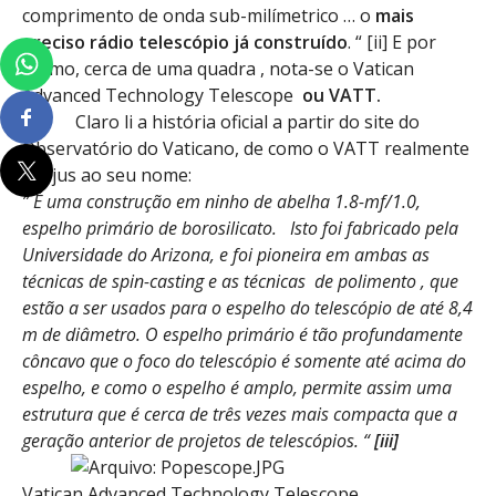
comprimento de onda sub-milímetrico … o
mais
preciso rádio telescópio já construído
. “ [ii] E por
último, cerca de uma quadra , nota-se o Vatican
Advanced Technology Telescope
ou VATT.
Claro li a história oficial a partir do site do
Observatório do Vaticano, de como o VATT realmente
faz jus ao seu nome:
” É uma construção em ninho de abelha 1.8-mf/1.0,
espelho primário de borosilicato. Isto foi fabricado pela
Universidade do Arizona, e foi pioneira em ambas as
técnicas de spin-casting e as técnicas de polimento , que
estão a ser usados para o espelho do telescópio de até 8,4
m de diâmetro. O espelho primário é tão profundamente
côncavo que o foco do telescópio é somente até acima do
espelho, e como o espelho é amplo, permite assim uma
estrutura que é cerca de três vezes mais compacta que a
geração anterior de projetos de telescópios. “
[iii]
Vatican Advanced Technology Telescope