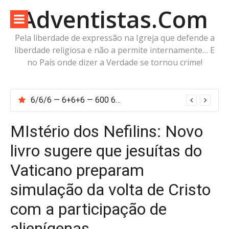
Pular
Adventistas.Com
para
o
Pela liberdade de expressão na Igreja que defende a
conteúdo
liberdade religiosa e não a permite internamente… E
no País onde dizer a Verdade se tornou crime!
6/6/6 — 6+6+6 — 600 60 6… Calcule o número da besta!
MIstério dos Nefilins: Novo
livro sugere que jesuítas do
Vaticano preparam
simulação da volta de Cristo
com a participação de
alienígenas