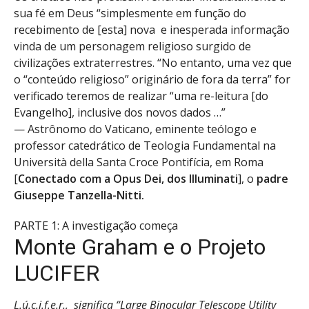
sua fé em Deus “simplesmente em função do
recebimento de [esta] nova e inesperada informação
vinda de um personagem religioso surgido de
civilizações extraterrestres. “No entanto, uma vez que
o “conteúdo religioso” originário de fora da terra” for
verificado teremos de realizar “uma re-leitura [do
Evangelho], inclusive dos novos dados …”
— Astrônomo do Vaticano, eminente teólogo e
professor catedrático de Teologia Fundamental na
Università della Santa Croce Pontifícia, em Roma
[
Conectado com a Opus Dei, dos Illuminati
], o
padre
Giuseppe Tanzella-Nitti.
PARTE 1: A investigação começa
Monte Graham e o Projeto
LUCIFER
L.ú.c.i.f.e.r., significa “Large Binocular Telescope Utility