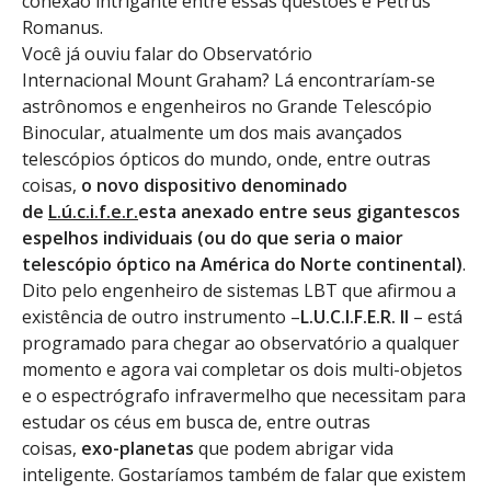
conexão intrigante entre essas questões e Petrus
Romanus.
Você já ouviu falar do Observatório
Internacional Mount Graham? Lá encontraríam-se
astrônomos e engenheiros no Grande Telescópio
Binocular, atualmente um dos mais avançados
telescópios ópticos do mundo, onde, entre outras
coisas,
o novo dispositivo denominado
de
L.ú.c.i.f.e.r.
esta anexado entre seus gigantescos
espelhos individuais (ou do que seria o maior
telescópio óptico na América do Norte continental)
.
Dito pelo engenheiro de sistemas LBT que afirmou a
existência de outro instrumento –
L.U.C.I.F.E.R. II
– está
programado para chegar ao observatório a qualquer
momento e agora vai completar os dois multi-objetos
e o espectrógrafo infravermelho que necessitam para
estudar os céus em busca de, entre outras
coisas,
exo-planetas
que podem abrigar vida
inteligente. Gostaríamos também de falar que existem