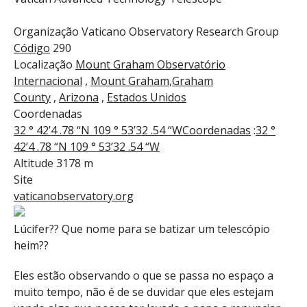
Organização Vaticano Observatory Research Group
Código
290
Localização
Mount Graham Observatório
Internacional
,
Mount Graham
,
Graham
County
,
Arizona
,
Estados Unidos
Coordenadas
32 ° 42’4 .78 “N 109 ° 53’32 .54 “W
Coordenadas
:
32 °
42’4 .78 “N 109 ° 53’32 .54 “W
Altitude 3178 m
Site
vaticanobservatory.org
Lúcifer?? Que nome para se batizar um telescópio
heim??
Eles estão observando o que se passa no espaço a
muito tempo, não é de se duvidar que eles estejam