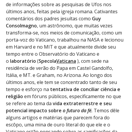
de informações sobre as pesquisas de Ufos nos
últimos anos, feitas pela igreja romana. Cativantes
comentários dos padres jesuítas como
Guy
Consolmagno
, um astrônomo, que muitas vezes
transforma-se, nos meios de comunicação, como um
porta-voz do Vaticano, trabalhou na NASA e lecionou
em Harvard e no MIT e que atualmente divide seu
tempo entre o Observatório do Vaticano e
o
laboratório
(
Specola
Vaticana
), com sede na
residência de verão do Papa em Castel Gandolfo,
Itália, e MT. e Graham, no Arizona. Ao longo dos
últimos anos, ele tem se concentrado tanto de seu
tempo e esforço na
tentativa de conciliar ciência e
religião
em fóruns públicos, especificamente no que
se refere ao tema da
vida extraterrestre e seu
potencial impacto sobre
o futuro da fé.
Temos dêle
alguns artigos e matérias que parecem fora do
escôpo, uma mina de ouro literal do que ele e o
Vaticano estão pensando sobre as ramificações da