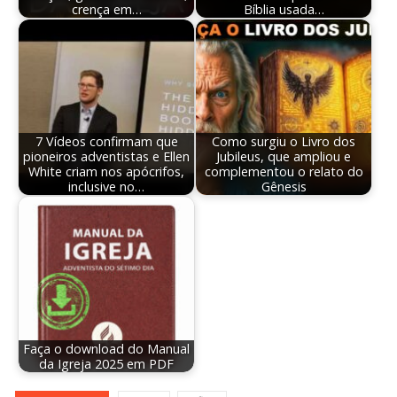
crença em…
Bíblia usada…
7 Vídeos confirmam que
Como surgiu o Livro dos
pioneiros adventistas e Ellen
Jubileus, que ampliou e
White criam nos apócrifos,
complementou o relato do
inclusive no…
Gênesis
Faça o download do Manual
da Igreja 2025 em PDF