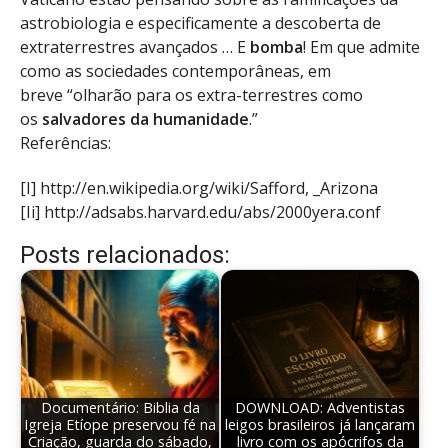
astrobiologia e especificamente a descoberta de
extraterrestres avançados … E
bomba
! Em que admite
como as sociedades contemporâneas, em
breve “olharão para os extra-terrestres como
os
salvadores da humanidade
.”
Referências:
[I] http://en.wikipedia.org/wiki/Safford, _Arizona
[Ii] http://adsabs.harvard.edu/abs/2000yera.conf
Posts relacionados:
Documentário: Biblia da
DOWNLOAD: Adventistas
Igreja Etíope preservou fé na
leigos brasileiros já lançaram
Criação, guarda do sábado,
livro com os apócrifos da