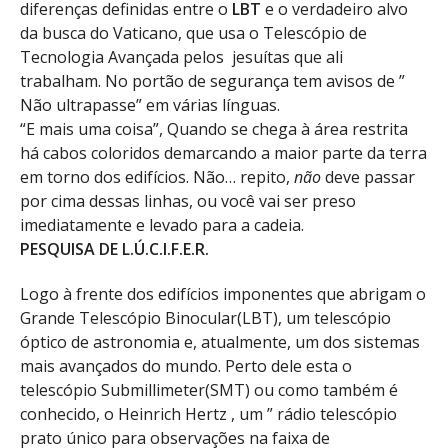
diferenças definidas entre o
LBT
e o verdadeiro alvo
da busca do Vaticano, que usa o Telescópio de
Tecnologia Avançada pelos jesuítas que ali
trabalham. No portão de segurança tem avisos de ”
Não ultrapasse” em várias línguas.
“E mais uma coisa”, Quando se chega à área restrita
há cabos coloridos demarcando a maior parte da terra
em torno dos edifícios. Não… repito,
não
deve passar
por cima dessas linhas, ou você vai ser preso
imediatamente e levado para a cadeia.
PESQUISA DE L.Ú.C.I.F.E.R.
Logo à frente dos edifícios imponentes que abrigam o
Grande Telescópio Binocular(LBT), um telescópio
óptico de astronomia e, atualmente, um dos sistemas
mais avançados do mundo. Perto dele esta o
telescópio Submillimeter(SMT) ou como também é
conhecido, o Heinrich Hertz , um ” rádio telescópio
prato único para observações na faixa de