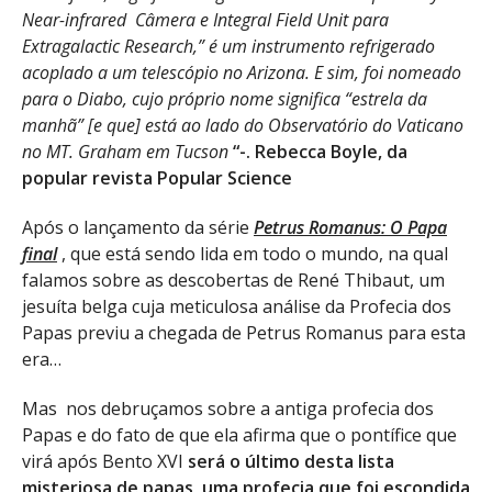
Near-infrared Câmera e Integral Field Unit para
Extragalactic Research,” é um instrumento refrigerado
acoplado a um telescópio no Arizona. E sim, foi nomeado
para o Diabo, cujo próprio nome significa “estrela da
manhã” [e que] está ao lado do Observatório do Vaticano
no MT. Graham em Tucson
“-.
Rebecca Boyle, da
popular revista Popular Science
Após o lançamento da série
Petrus Romanus: O Papa
final
, que está sendo lida em todo o mundo, na qual
falamos sobre as descobertas de René Thibaut, um
jesuíta belga cuja meticulosa análise da Profecia dos
Papas previu a chegada de Petrus Romanus para esta
era…
Mas nos debruçamos sobre a antiga profecia dos
Papas e do fato de que ela afirma que o pontífice que
virá após Bento XVI
será o último desta lista
misteriosa de papas
,
uma profecia que foi escondida