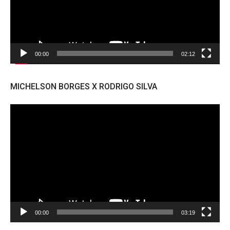
00:00
02:12
MICHELSON BORGES X RODRIGO SILVA
Tocador
de
vídeo
00:00
03:19