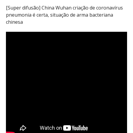
[Super difusão] China Wuhan criação de coronavírus
pneumonia é certa, situação de arma bacteriana
chinesa ️