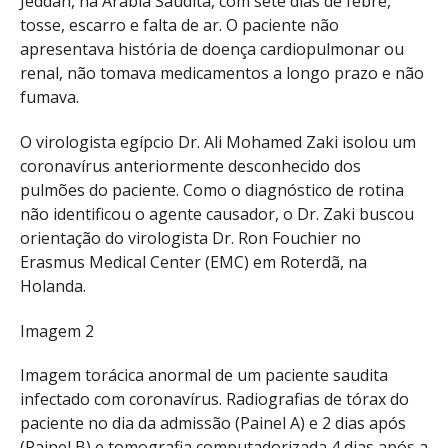
Jeddah, na Arábia Saudita, com sete dias de febre,
tosse, escarro e falta de ar. O paciente não
apresentava história de doença cardiopulmonar ou
renal, não tomava medicamentos a longo prazo e não
fumava.
O virologista egípcio Dr. Ali Mohamed Zaki isolou um
coronavírus anteriormente desconhecido dos
pulmões do paciente. Como o diagnóstico de rotina
não identificou o agente causador, o Dr. Zaki buscou
orientação do virologista Dr. Ron Fouchier no
Erasmus Medical Center (EMC) em Roterdã, na
Holanda.
Imagem 2
Imagem torácica anormal de um paciente saudita
infectado com coronavírus. Radiografias de tórax do
paciente no dia da admissão (Painel A) e 2 dias após
(Painel B) e tomografia computadorizada 4 dias após a