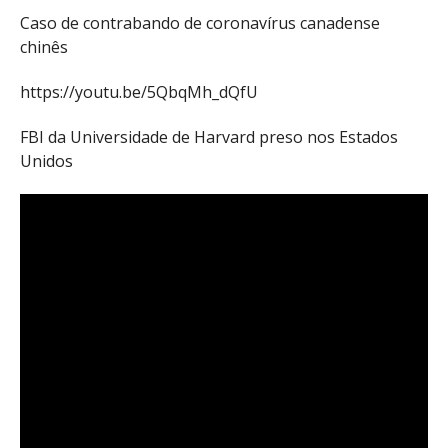
Caso de contrabando de coronavírus canadense
chinês
https://youtu.be/5QbqMh_dQfU
FBI da Universidade de Harvard preso nos Estados
Unidos