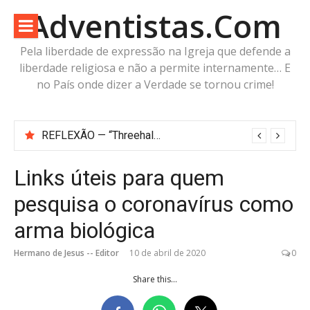
Pular
Adventistas.Com
para
o
Pela liberdade de expressão na Igreja que defende a
conteúdo
liberdade religiosa e não a permite internamente… E
no País onde dizer a Verdade se tornou crime!
Antes da Imagem da Besta: Estaria a Humanidade Construindo a Imagem Pré-Besta com cabeça de Cordeiro e Voz do Dragão?
Links úteis para quem
pesquisa o coronavírus como
arma biológica
Hermano de Jesus -- Editor
10 de abril de 2020
0
Share this...