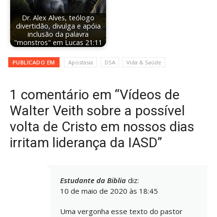
Dr. Alex Alves, teólogo
divertidão, divulga e apóia
inclusão da palavra
"monstros" em Lucas 21:11
PUBLICADO EM
Apostasia
DSA
Vida & Saúde
1 comentário em “Vídeos de
Walter Veith sobre a possível
volta de Cristo em nossos dias
irritam liderança da IASD”
Estudante da Biblia
diz:
10 de maio de 2020 às 18:45
Uma vergonha esse texto do pastor