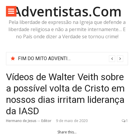
Pular
Adventistas.Com
para
o
Pela liberdade de expressão na Igreja que defende a
conteúdo
liberdade religiosa e não a permite internamente… E
no País onde dizer a Verdade se tornou crime!
FIM DO MITO ADVENTISTA DE ÓRION — Não Olhemos para o Caçador: Olhemos para o Cordeiro
Vídeos de Walter Veith sobre
a possível volta de Cristo em
nossos dias irritam liderança
da IASD
Hermano de Jesus -- Editor
9 de maio de 2020
1
Share this...