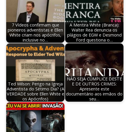
7 Vídeos confirmam que
A Mentira White (Branca):
pioneiros adventistas e Ellen
Walter Rea denuncia os
White criam nos apócrifos,
plágios de EGW e Desmond
inclusive no…
Ford questiona o…
NÃO SEJA CÚMPLICE DESTE
Ted Wilson: Perigo na Igreja
E DE OUTROS CRIMES:
Adventista do Sétimo Dia? (A
Apresente este
VERDADE sobre Ellen White e
documentário aos irmãos do
os Apócrifos)
seu…