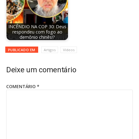
INCÊNDIO NA COP 30: Deus
respondeu com fogo ao
demônio chinês!?
PUBLICADO EM
Artigos
Vídeos
Deixe um comentário
COMENTÁRIO
*