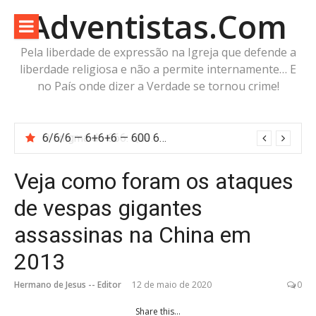
Pular
Adventistas.Com
para
o
Pela liberdade de expressão na Igreja que defende a
conteúdo
liberdade religiosa e não a permite internamente… E
no País onde dizer a Verdade se tornou crime!
6/6/6 — 6+6+6 — 600 60 6… Calcule o número da besta!
Veja como foram os ataques
de vespas gigantes
assassinas na China em
2013
Hermano de Jesus -- Editor
12 de maio de 2020
0
Share this...