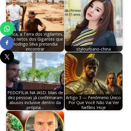
África, a Terra dos Vigilantes,
e os netos dos Gigantes que
Rodrigo Silva pretendia
encontrar
stylourbano-china
PEDOFILIA NA IASD: Mais de
dez pessoas já confirmaram
Artigo 3 — Fenômeno Único:
abusos inclusive dentro da
Por Que Você Não Vai Ver
própria…
Nefilins Hoje