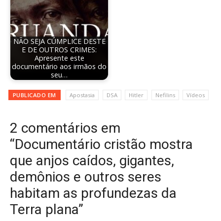
NÃO SEJA CÚMPLICE DESTE
E DE OUTROS CRIMES:
Apresente este
documentário aos irmãos do
seu…
PUBLICADO EM
Apostasia
DSA
Hitler
Nefilins
Vídeos
2 comentários em
“Documentário cristão mostra
que anjos caídos, gigantes,
demônios e outros seres
habitam as profundezas da
Terra plana”