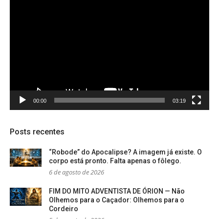
Tocador
de
vídeo
00:00
03:19
Posts recentes
“Robode” do Apocalipse? A imagem já existe. O
corpo está pronto. Falta apenas o fôlego.
6 de agosto de 2026
FIM DO MITO ADVENTISTA DE ÓRION — Não
Olhemos para o Caçador: Olhemos para o
Cordeiro