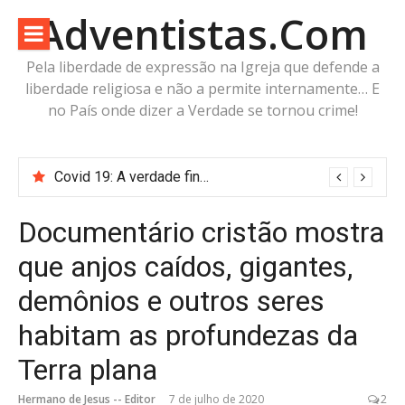
Pular
Adventistas.Com
para
o
Pela liberdade de expressão na Igreja que defende a
conteúdo
liberdade religiosa e não a permite internamente… E
no País onde dizer a Verdade se tornou crime!
Covid 19: A verdade finalmente revelada mostrou que Michelson Borges e a Associação Geral estavam errados
Documentário cristão mostra
que anjos caídos, gigantes,
demônios e outros seres
habitam as profundezas da
Terra plana
Hermano de Jesus -- Editor
7 de julho de 2020
2