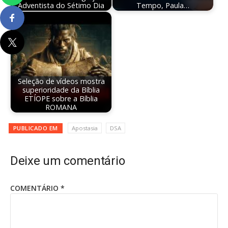
Adventista do Sétimo Dia
Tempo, Paula…
Seleção de vídeos mostra
superioridade da Bíblia
ETÍOPE sobre a Bíblia
ROMANA
PUBLICADO EM
Apostasia
DSA
Deixe um comentário
COMENTÁRIO
*