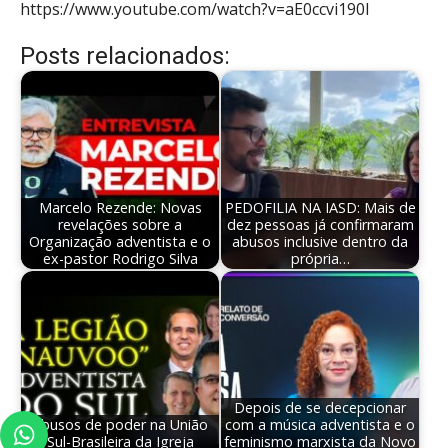
https://www.youtube.com/watch?v=aE0ccvi190I
Posts relacionados:
Marcelo Rezende: Novas
PEDOFILIA NA IASD: Mais de
revelações sobre a
dez pessoas já confirmaram
Organização adventista e o
abusos inclusive dentro da
ex-pastor Rodrigo Silva
própria…
Depois de se decepcionar
Abusos de poder na União
com a música adventista e o
Sul-Brasileira da Igreja
feminismo marxista da Novo