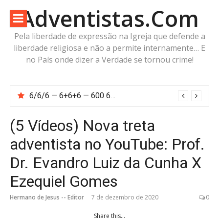
Pular
Adventistas.Com
para
o
Pela liberdade de expressão na Igreja que defende a
conteúdo
liberdade religiosa e não a permite internamente… E
no País onde dizer a Verdade se tornou crime!
6/6/6 — 6+6+6 — 600 60 6… Calcule o número da besta!
(5 Vídeos) Nova treta
adventista no YouTube: Prof.
Dr. Evandro Luiz da Cunha X
Ezequiel Gomes
Hermano de Jesus -- Editor
7 de dezembro de 2020
0
Share this...