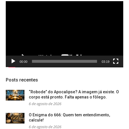
Tocador
de
vídeo
00:00
03:19
Posts recentes
“Robode” do Apocalipse? A imagem já existe. O
corpo está pronto. Falta apenas o fôlego.
6 de agosto de 2026
O Enigma do 666: Quem tem entendimento,
calcule!
6 de agosto de 2026