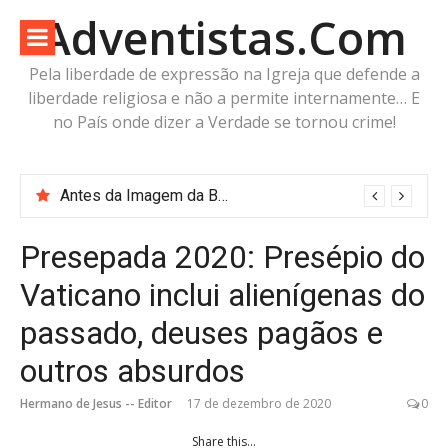
Pular
Adventistas.Com
para
o
Pela liberdade de expressão na Igreja que defende a
conteúdo
liberdade religiosa e não a permite internamente… E
no País onde dizer a Verdade se tornou crime!
Antes da Imagem da Besta: Estaria a Humanidade Construindo a Imagem Pré-Besta com cabeça de Cordeiro e Voz do Dragão?
“Robode” do Apocalipse? A imagem já existe. O corpo está pronto. Falta apenas o fôlego.
Presepada 2020: Presépio do
Vaticano inclui alienígenas do
passado, deuses pagãos e
outros absurdos
Hermano de Jesus -- Editor
17 de dezembro de 2020
0
Share this...