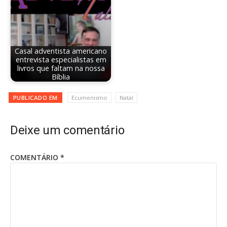
Casal adventista americano
entrevista especialistas em
livros que faltam na nossa
Bíblia
PUBLICADO EM
Ecumenismo
Natal
Deixe um comentário
COMENTÁRIO
*