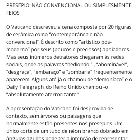
PRESÉPIO: NÃO CONVENCIONAL OU SIMPLESMENTE
FEIOS
O Vaticano descreveu a cena composta por 20 figuras
de cerâmica como “contemporânea e não
convencional”. É descrito como “artístico pós-
moderno” por seus (poucos e preciosos) apoiadores.
Mas seus inúmeros detratores chegaram às redes
sociais, onde as palavras “hediondo ” , “abominável”,
“desgraça”, “embaraço” e “zombaria” freqüentemente
aparecem. Alguns até já o chamou de “demoníaco” e o
Daily Telegraph. do Reino Unido chamou -o
“absolutamente aterrorizante.”
A apresentação do Vaticano foi desprovida de
contexto, sem árvores ou paisagens que
normalmente estão presentes nos presépios. Um
único corte de um tubo de néon branco dobrado em
ângulos agudos pode ter a intenção de representar