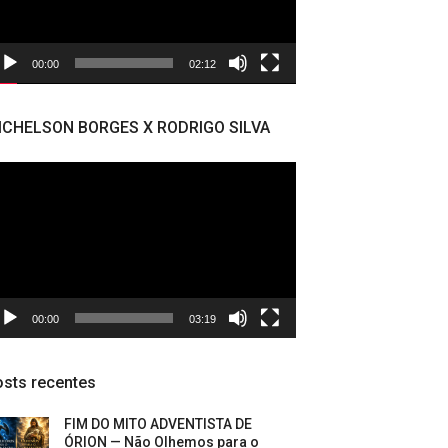
00:00
02:12
ICHELSON BORGES X RODRIGO SILVA
cador
deo
00:00
03:19
sts recentes
FIM DO MITO ADVENTISTA DE
ÓRION — Não Olhemos para o