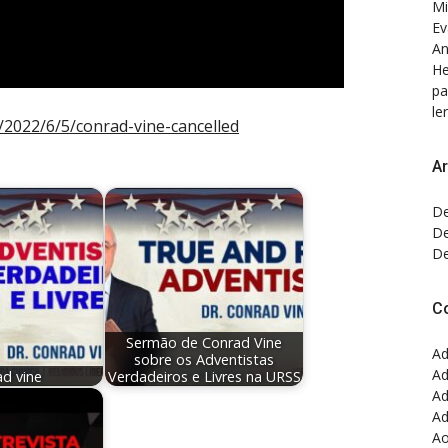
Mi
Ev
An
He
pa
ler
2022/6/5/conrad-vine-cancelled
Ar
De
De
De
C
Sermão de Conrad Vine
Ad
sobre os Adventistas
Ad
ad vine
Verdadeiros e Livres na URSS
Ad
Ad
Ao