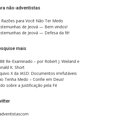
ra não-adventistas
 Razões para Você Não Ter Medo
stemunhas de Jeová — Bem vindos!
stemunhas de Jeová — Defesa da fé!
esquise mais
88 Re-Examinado – por Robert J. Wieland e
nald K. Short
quivo X da IASD: Documentos irrefutáveis
o Tenha Medo – Confie em Deus!
do sobre a Justificação pela Fé
itter
dventistascom