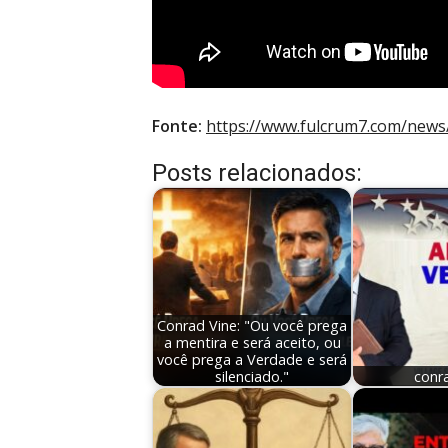
Fonte:
https://www.fulcrum7.com/news/
Posts relacionados:
Conrad Vine: "Ou você prega
a mentira e será aceito, ou
você prega a Verdade e será
silenciado."
conr