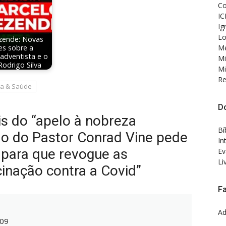
Co
IC
Ig
Lo
zende: Novas
Me
es sobre a
adventista e o
Mi
Rodrigo Silva
Mi
Re
da & Saúde
D
s do “apelo à nobreza
Bí
ão do Pastor Conrad Vine pede
In
 para que revogue as
Ev
Li
inação contra a Covid”
F
Ad
:09