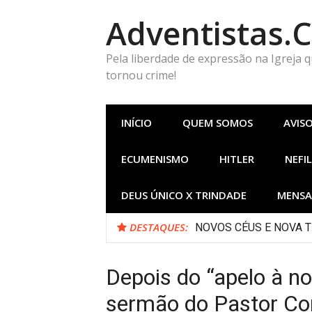
Pular
Adventistas.
para
o
conteúdo
Pela liberdade de expressão na Igreja 
tornou crime!
INÍCIO
QUEM SOMOS
AVIS
ECUMENISMO
HITLER
NEFIL
DEUS ÚNICO X TRINDADE
MENSA
DESTAQUES:
NOVOS CÉUS E NOVA TERR
Depois do “apelo à no
sermão do Pastor Con