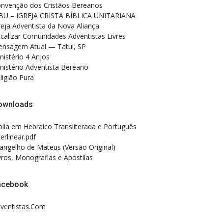
nvenção dos Cristãos Bereanos
BU – IGREJA CRISTÃ BÍBLICA UNITARIANA
reja Adventista da Nova Aliança
calizar Comunidades Adventistas Livres
nsagem Atual — Tatuí, SP
nistério 4 Anjos
nistério Adventista Bereano
ligião Pura
ownloads
blia em Hebraico Transliterada e Português
terlinear.pdf
angelho de Mateus (Versão Original)
vros, Monografias e Apostilas
acebook
ventistas.Com