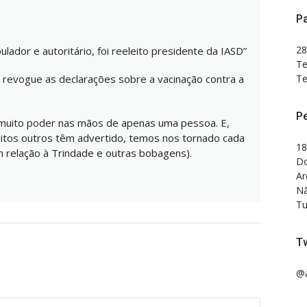
Pa
28
lador e autoritário, foi reeleito presidente da IASD”
Te
Te
 revogue as declarações sobre a vacinação contra a
P
é muito poder nas mãos de apenas uma pessoa. E,
tos outros têm advertido, temos nos tornado cada
18
m relação à Trindade e outras bobagens).
Do
Ar
Nã
Tu
Tw
@a