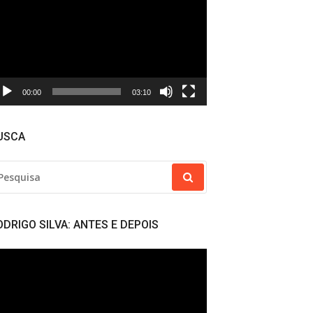
deo
00:00
03:10
USCA
SQUISAR
R:
ODRIGO SILVA: ANTES E DEPOIS
cador
deo