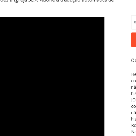
C
He
co
nã
hi
JO
co
nã
hi
Ro
Na