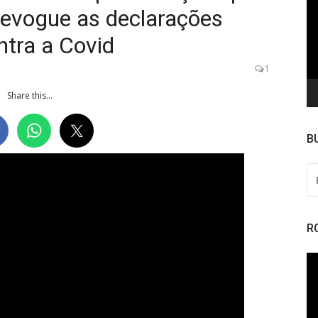
de
revogue as declarações
ví
ntra a Covid
1
Share this...
B
PE
PO
R
To
de
ví