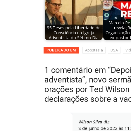
Marcelo Re
95 Teses pela Liberdade de
revelaçõ
Consciência na Igreja
Organização 
Adventista do Sétimo Dia
ex-pastor 
PUBLICADO EM
Apostasia
DSA
Vi
1 comentário em “Depoi
adventista”, novo serm
orações por Ted Wilson
declarações sobre a vac
Wilson Silva
diz:
8 de junho de 2022 às 11