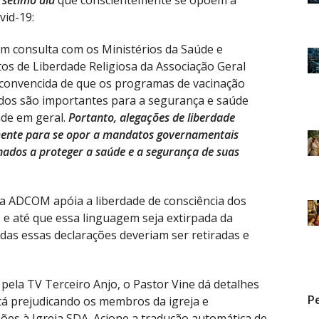
 sétimo dia
que conscientemente se opõem a
vid-19:
 em consulta com os Ministérios da Saúde e
os de Liberdade Religiosa da Associação Geral
á convencida de que os programas de vacinação
dos são importantes para a segurança e saúde
de em geral.
Portanto, alegações de liberdade
mente para se opor a mandatos governamentais
ados a proteger a saúde e a segurança de suas
a ADCOM apóia a liberdade de consciência dos
 e até que essa linguagem seja extirpada da
as essas declarações deveriam ser retiradas e
pela TV Terceiro Anjo, o Pastor Vine dá detalhes
Pe
á prejudicando os membros da igreja e
ões à Igreja SDA. Acione a tradução automática de