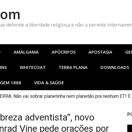
Com
que defende a liberdade religiosa e não a permite intername
O
AMÁLGAMA
APÓCRIFOS
APOSTASIA
GE
INS
WHITECOAT
TERRA PLANA
DOWNLOADS
GEM 1888
VIDA & SAÚDE
A: Não vai sobrar planetinha nem planetão pra nenhum ET! É o
breza adventista”, novo
P
rad Vine pede orações por
To