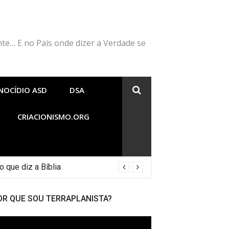
nte… E no País onde dizer a Verdade se
NOCÍDIO ASD
DSA
CRIACIONISMO.ORG
 que diz a Bíblia
OR QUE SOU TERRAPLANISTA?
cador