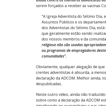
usada contra os membros adventistas do
serem forçados a receber as vacinas Co
“A Igreja Adventista do Sétimo Dia,
Assuntos Públicos e os departament
dos Adventistas do Sétimo Dia, est
que geralmente estão sendo realiza
dos nossos membros e da comunida
religiosa não são usadas apropriada
ou programas de empregadores destin
comunidades”.
Obviamente, qualquer alegação de que 
crentes adventistas é absurda, a menos
declaração da ADCOM. Melhor ainda, tod
despublicadas.
Neste outro vídeo, ainda não traduzido 
sobre como a declaração da ADCOM est
interferindo no evangelismo e nas ades