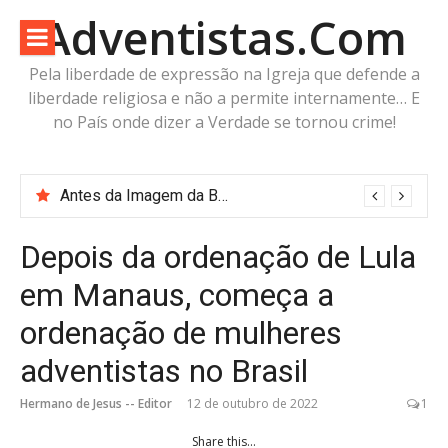
Pular
Adventistas.Com
para
o
Pela liberdade de expressão na Igreja que defende a
conteúdo
liberdade religiosa e não a permite internamente… E
no País onde dizer a Verdade se tornou crime!
Antes da Imagem da Besta: Estaria a Humanidade Construindo a Imagem Pré-Besta com cabeça de Cordeiro e Voz do Dragão?
Depois da ordenação de Lula
em Manaus, começa a
ordenação de mulheres
adventistas no Brasil
Hermano de Jesus -- Editor
12 de outubro de 2022
1
Share this...