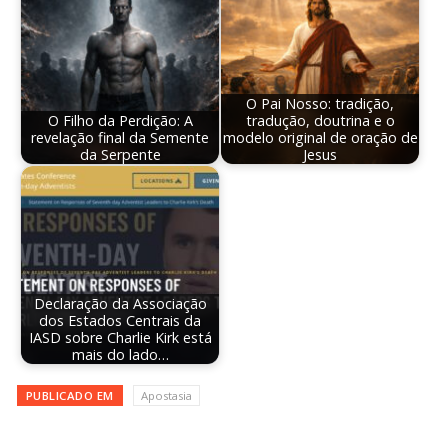
O Pai Nosso: tradição,
O Filho da Perdição: A
tradução, doutrina e o
revelação final da Semente
modelo original de oração de
da Serpente
Jesus
Declaração da Associação
dos Estados Centrais da
IASD sobre Charlie Kirk está
mais do lado…
PUBLICADO EM
Apostasia