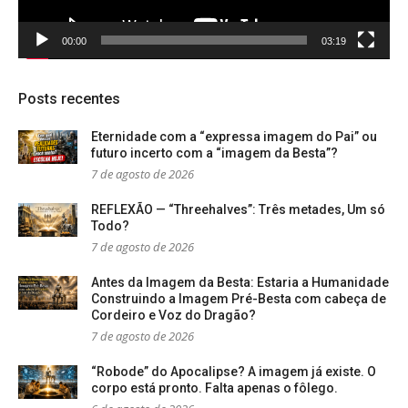
00:00
03:19
Posts recentes
Eternidade com a “expressa imagem do Pai” ou
futuro incerto com a “imagem da Besta”?
7 de agosto de 2026
REFLEXÃO — “Threehalves”: Três metades, Um só
Todo?
7 de agosto de 2026
Antes da Imagem da Besta: Estaria a Humanidade
Construindo a Imagem Pré-Besta com cabeça de
Cordeiro e Voz do Dragão?
7 de agosto de 2026
“Robode” do Apocalipse? A imagem já existe. O
corpo está pronto. Falta apenas o fôlego.