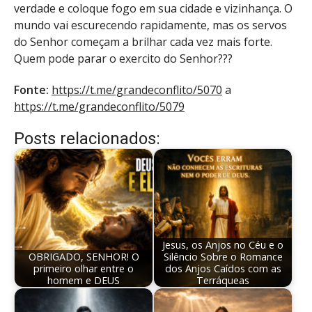
verdade e coloque fogo em sua cidade e vizinhança. O
mundo vai escurecendo rapidamente, mas os servos
do Senhor começam a brilhar cada vez mais forte.
Quem pode parar o exercito do Senhor???
Fonte:
https://t.me/grandeconflito/5070
a
https://t.me/grandeconflito/5079
Posts relacionados:
Jesus, os Anjos no Céu e o
OBRIGADO, SENHOR! O
Silêncio Sobre o Romance
primeiro olhar entre o
dos Anjos Caídos com as
homem e DEUS
Terráqueas