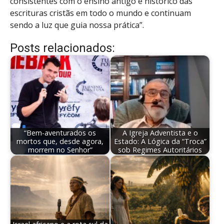
consistentes com o ensino antigo e histórico das
escrituras cristãs em todo o mundo e continuam
sendo a luz que guia nossa prática”.
Posts relacionados:
“Bem-aventurados os
A Igreja Adventista e o
mortos que, desde agora,
Estado: A Lógica da “Troca”
morrem no Senhor”
sob Regimes Autoritários