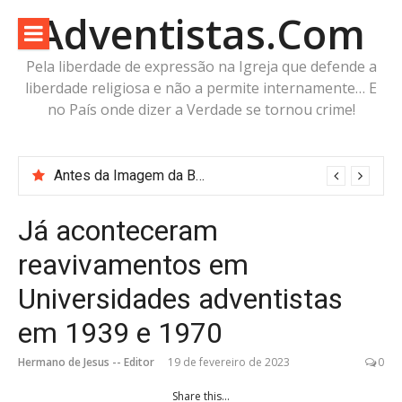
Pular
Adventistas.Com
para
o
Pela liberdade de expressão na Igreja que defende a
conteúdo
liberdade religiosa e não a permite internamente… E
no País onde dizer a Verdade se tornou crime!
Antes da Imagem da Besta: Estaria a Humanidade Construindo a Imagem Pré-Besta com cabeça de Cordeiro e Voz do Dragão?
“Robode” do Apocalipse? A imagem já existe. O corpo está pronto. Falta apenas o fôlego.
Já aconteceram
reavivamentos em
Universidades adventistas
em 1939 e 1970
Hermano de Jesus -- Editor
19 de fevereiro de 2023
0
Share this...