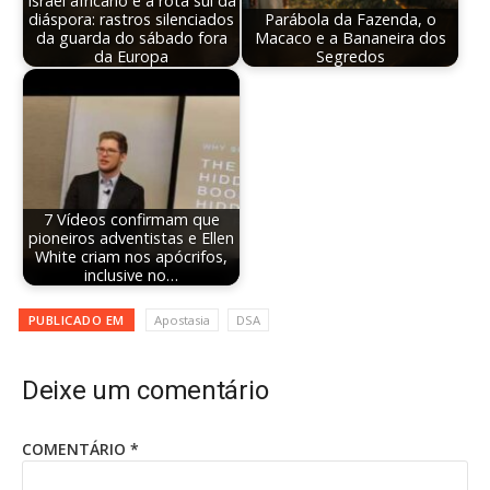
Israel africano e a rota sul da
diáspora: rastros silenciados
Parábola da Fazenda, o
da guarda do sábado fora
Macaco e a Bananeira dos
da Europa
Segredos
7 Vídeos confirmam que
pioneiros adventistas e Ellen
White criam nos apócrifos,
inclusive no…
PUBLICADO EM
Apostasia
DSA
Deixe um comentário
COMENTÁRIO
*