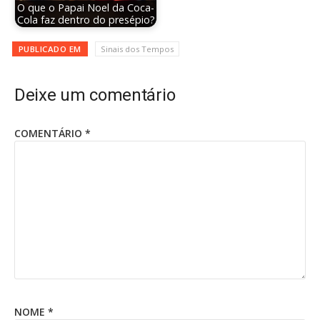
O que o Papai Noel da Coca-
Cola faz dentro do presépio?
PUBLICADO EM
Sinais dos Tempos
Deixe um comentário
COMENTÁRIO
*
NOME
*