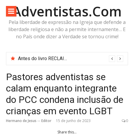
Pular
Adventistas.Com
para
o
Pela liberdade de expressão na Igreja que defende a
conteúdo
liberdade religiosa e não a permite internamente… E
no País onde dizer a Verdade se tornou crime!
Antes do livro RECLAIMING THE PROPHET: O Adventistas.Com já estava fazendo as mesmas perguntas
Pastores adventistas se
calam enquanto integrante
do PCC condena inclusão de
crianças em evento LGBT
Hermano de Jesus -- Editor
15 de junho de 2023
0
Share this...