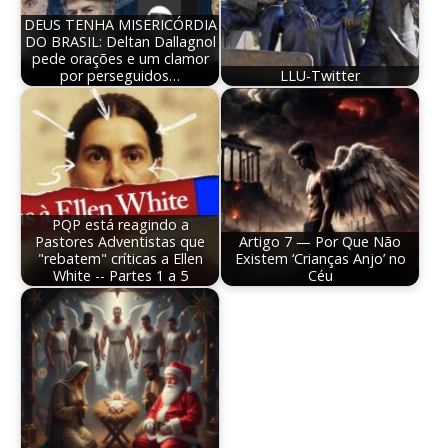
DEUS TENHA MISERICÓRDIA
DO BRASIL: Deltan Dallagnol
pede orações e um clamor
por perseguidos…
LLU-Twitter
PQP está reagindo a
Pastores Adventistas que
Artigo 7 — Por Que Não
"rebatem" críticas a Ellen
Existem ‘Crianças Anjo’ no
White -- Partes 1 a 5
Céu