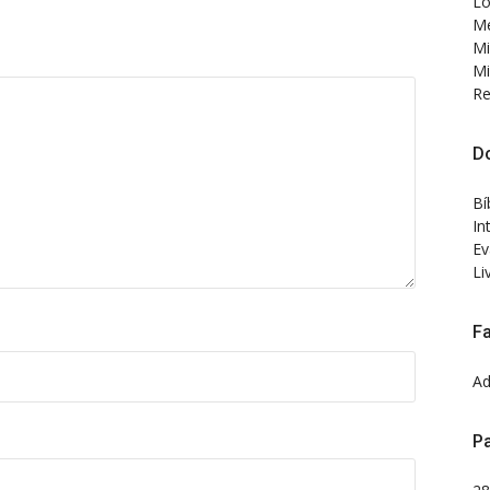
Lo
Me
Mi
Mi
Re
D
Bí
In
Ev
Li
F
Ad
Pa