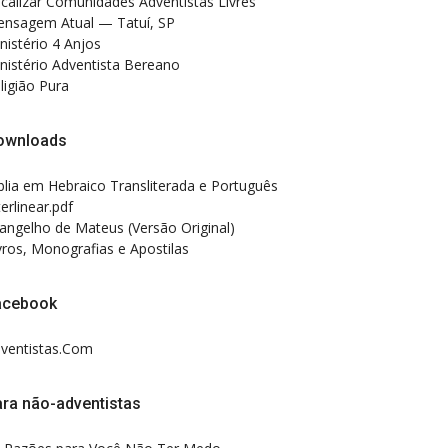
calizar Comunidades Adventistas Livres
nsagem Atual — Tatuí, SP
nistério 4 Anjos
nistério Adventista Bereano
ligião Pura
ownloads
blia em Hebraico Transliterada e Português
terlinear.pdf
angelho de Mateus (Versão Original)
vros, Monografias e Apostilas
acebook
ventistas.Com
ra não-adventistas