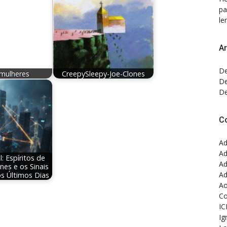
pa
ler
Ar
De
-mulheres
CreepySleepy-Joe-Clones
De
De
C
Ad
Ad
: Espíritos de
Ad
nes e os Sinais
Ad
os Últimos Dias
Ao
Co
IC
Ig