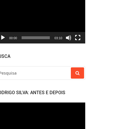
deo
00:00
03:10
USCA
SQUISAR
R:
ODRIGO SILVA: ANTES E DEPOIS
cador
deo