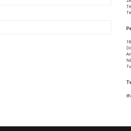
28
Te
Te
P
18
Do
Ar
Nã
Tu
Tw
@a