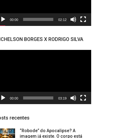
00:00
02:12
ICHELSON BORGES X RODRIGO SILVA
cador
deo
00:00
03:19
sts recentes
“Robode” do Apocalipse? A
imagem já existe. O corpo está