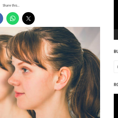
de
Share this...
ví
B
PE
PO
R
To
de
ví