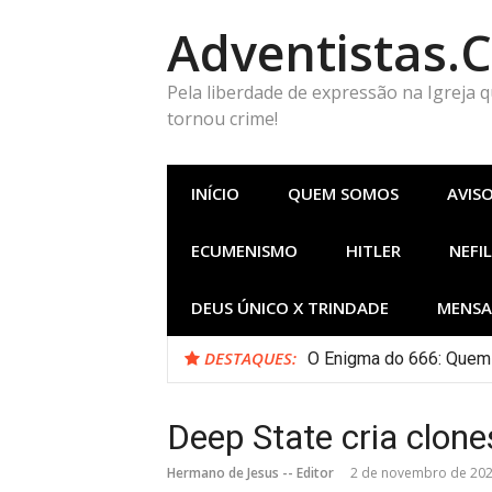
Pular
Adventistas.
para
o
conteúdo
Pela liberdade de expressão na Igreja 
tornou crime!
INÍCIO
QUEM SOMOS
AVIS
ECUMENISMO
HITLER
NEFIL
DEUS ÚNICO X TRINDADE
MENSA
DESTAQUES:
O Enigma do 666: Quem 
6/6/6 — 6+6+6 — 600 60
Deep State cria clone
Hermano de Jesus -- Editor
2 de novembro de 20