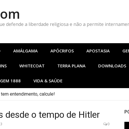
Com
que defende a liberdade religiosa e não a permite intername
O
AMÁLGAMA
APÓCRIFOS
APOSTASIA
GE
INS
WHITECOAT
TERRA PLANA
DOWNLOADS
GEM 1888
VIDA & SAÚDE
tem entendimento, calcule!
 6… Calcule o número da besta!
s desde o tempo de Hitler
P
23
0
To