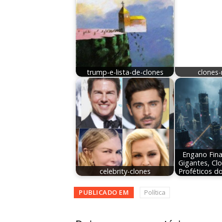
trump-e-lista-de-clones
clones
Engano Final
Gigantes, Clo
celebrity-clones
Proféticos d
PUBLICADO EM
Política