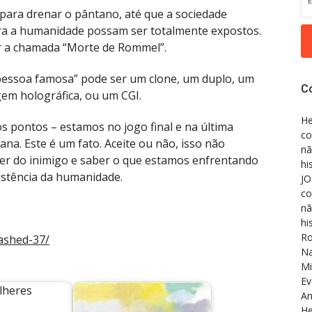
 para drenar o pântano, até que a sociedade
ra a humanidade possam ser totalmente expostos.
ar a chamada “Morte de Rommel”.
essoa famosa” pode ser um clone, um duplo, um
C
em holográfica, ou um CGI.
He
os pontos – estamos no jogo final e na última
co
na. Este é um fato. Aceite ou não, isso não
nã
der do inimigo e saber o que estamos enfrentando
hi
xistência da humanidade.
JO
co
nã
hi
Ro
ashed-37/
Na
Mi
Ev
An
He