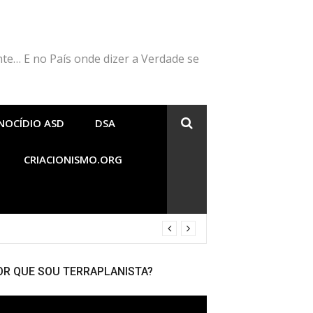
nte… E no País onde dizer a Verdade se
NOCÍDIO ASD
DSA
CRIACIONISMO.ORG
OR QUE SOU TERRAPLANISTA?
cador