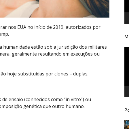
rar nos EUA no início de 2019, autorizados por
ump.
M
a humanidade estão sob a jurisdição dos militares
To
mera, geralmente resultando em execuções ou
de
ví
são hoje substituídas por clones – duplas.
de ensaio (conhecidos como “in vitro”) ou
omposição genética que outro humano.
Po