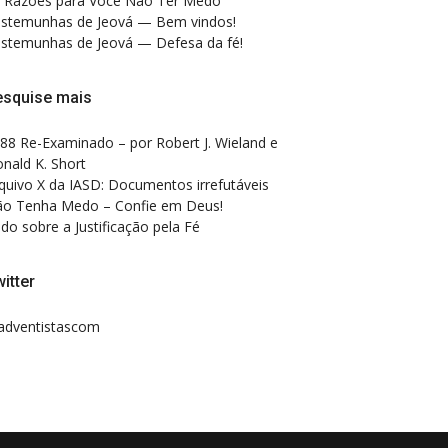
 Razões para Você Não Ter Medo
stemunhas de Jeová — Bem vindos!
stemunhas de Jeová — Defesa da fé!
esquise mais
88 Re-Examinado – por Robert J. Wieland e
nald K. Short
quivo X da IASD: Documentos irrefutáveis
o Tenha Medo – Confie em Deus!
do sobre a Justificação pela Fé
itter
dventistascom