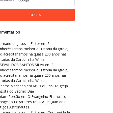
omentários
rmano de Jesus -- Editor
em
Se
nhecêssemos melhor a História da Igreja,
o acreditaríamos há quase 200 anos nas
stórias da Carochinha White
SEVAL DOS SANTOS SILVA
em
Se
nhecêssemos melhor a História da Igreja,
o acreditaríamos há quase 200 anos nas
stórias da Carochinha White
berto Machado
em
IASD ou INSD? Igreja
zista do Sétimo Dia?
riam Porcão
em
O Evangelho Eterno × o
angelho Extraterrestre — A Religião dos
tigos Astronautas
rmano de Jesus -- Editor
em
Oportunidade