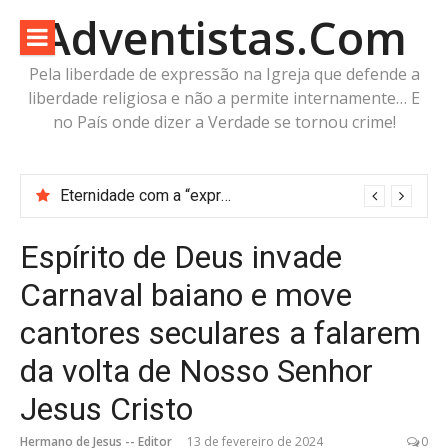
Pular
Adventistas.Com
para
o
Pela liberdade de expressão na Igreja que defende a
conteúdo
liberdade religiosa e não a permite internamente… E
no País onde dizer a Verdade se tornou crime!
Eternidade com a “expressa imagem do Pai” ou futuro incerto com a “imagem da Besta”?
REFLEXÃO — “Threehalves”: Três metades, Um só Todo?
Espírito de Deus invade
Carnaval baiano e move
cantores seculares a falarem
da volta de Nosso Senhor
Jesus Cristo
Hermano de Jesus -- Editor
13 de fevereiro de 2024
0