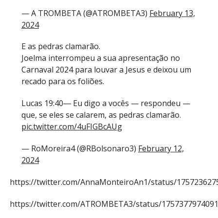
— A TROMBETA (@ATROMBETA3)
February 13,
2024
E as pedras clamarão.
Joelma interrompeu a sua apresentação no
Carnaval 2024 para louvar a Jesus e deixou um
recado para os foliões.
Lucas 19:40― Eu digo a vocês — respondeu —
que, se eles se calarem, as pedras clamarão.
pic.twitter.com/4uFIGBcAUg
— RoMoreira4 (@RBolsonaro3)
February 12,
2024
https://twitter.com/AnnaMonteiroAn1/status/17572362
https://twitter.com/ATROMBETA3/status/175737797409