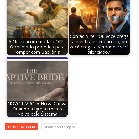
Conrad Vine: "Ou você prega
A Noiva acorrentada à ONU:
a mentira e será aceito, ou
O chamado profético para
você prega a Verdade e será
romper com Babilônia
silenciado."
NOVO LIVRO: A Noiva Cativa:
Quando a Igreja troca o
Noivo pelo Sistema
PUBLICADO EM
Sinais dos Tempos