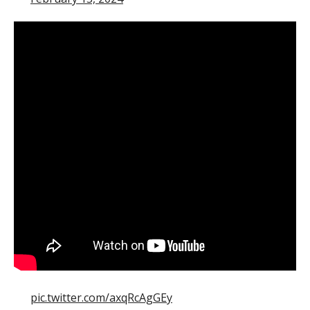
pic.twitter.com/axqRcAgGEy