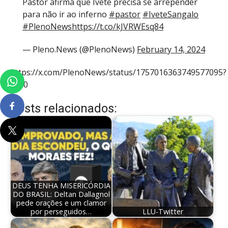
Pastor afirma que Ivete precisa se arrepender
para não ir ao inferno
#pastor
#IveteSangalo
#PlenoNews
https://t.co/kJVRWEsq84
— Pleno.News (@PlenoNews)
February 14, 2024
https://x.com/PlenoNews/status/1757016363749577095?
s=20
Posts relacionados:
DEUS TENHA MISERICÓRDIA
DO BRASIL: Deltan Dallagnol
pede orações e um clamor
por perseguidos…
LLU-Twitter