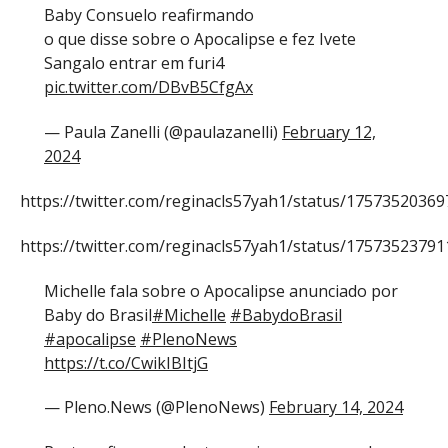
Baby Consuelo reafirmando
o que disse sobre o Apocalipse e fez Ivete
Sangalo entrar em furi4
pic.twitter.com/DBvB5CfgAx
— Paula Zanelli (@paulazanelli)
February 12,
2024
https://twitter.com/reginacls57yah1/status/1757352036
https://twitter.com/reginacls57yah1/status/1757352379
Michelle fala sobre o Apocalipse anunciado por
Baby do Brasil
#Michelle
#BabydoBrasil
#apocalipse
#PlenoNews
https://t.co/CwikIBItjG
— Pleno.News (@PlenoNews)
February 14, 2024