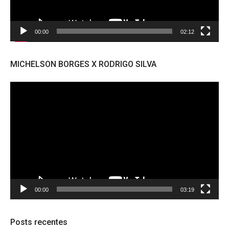
00:00
02:12
MICHELSON BORGES X RODRIGO SILVA
Tocador
de
vídeo
00:00
03:19
Posts recentes