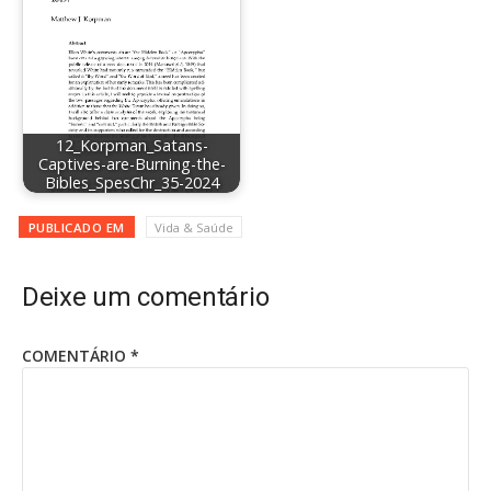
12_Korpman_Satans-
Captives-are-Burning-the-
Bibles_SpesChr_35-2024
PUBLICADO EM
Vida & Saúde
Deixe um comentário
COMENTÁRIO
*