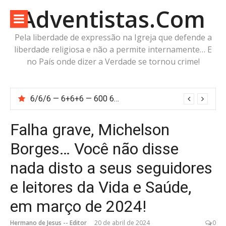
Pular
Adventistas.Com
para
o
Pela liberdade de expressão na Igreja que defende a
conteúdo
liberdade religiosa e não a permite internamente… E
no País onde dizer a Verdade se tornou crime!
6/6/6 — 6+6+6 — 600 60 6… Calcule o número da besta!
Falha grave, Michelson
Borges… Você não disse
nada disto a seus seguidores
e leitores da Vida e Saúde,
em março de 2024!
Hermano de Jesus -- Editor
20 de abril de 2024
0