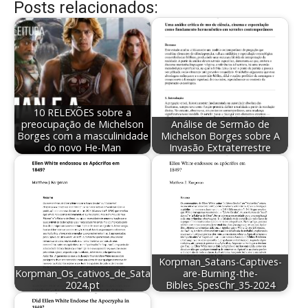
Posts relacionados:
10 RELEXÕES sobre a
preocupação de Michelson
Análise de Sermão de
Borges com a masculinidade
Michelson Borges sobre A
do novo He-Man
Invasão Extraterrestre
Korpman_Satans-Captives-
Korpman_Os_cativos_de_Satanas_estao_queimando_a_Biblia_Sp
are-Burning-the-
2024.pt
Bibles_SpesChr_35-2024