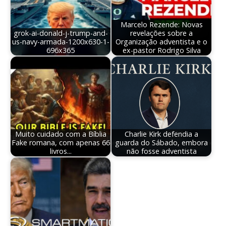
Marcelo Rezende: Novas
grok-ai-donald-j-trump-and-
revelações sobre a
us-navy-armada-1200x630-1-
Organização adventista e o
696x365
ex-pastor Rodrigo Silva
Muito cuidado com a Bíblia
Charlie Kirk defendia a
Fake romana, com apenas 66
guarda do Sábado, embora
livros...
não fosse adventista