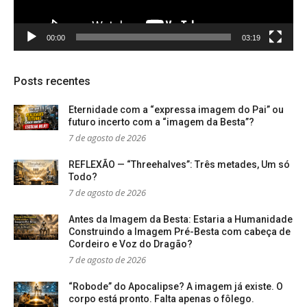
00:00
03:19
Posts recentes
Eternidade com a “expressa imagem do Pai” ou
futuro incerto com a “imagem da Besta”?
7 de agosto de 2026
REFLEXÃO — “Threehalves”: Três metades, Um só
Todo?
7 de agosto de 2026
Antes da Imagem da Besta: Estaria a Humanidade
Construindo a Imagem Pré-Besta com cabeça de
Cordeiro e Voz do Dragão?
7 de agosto de 2026
“Robode” do Apocalipse? A imagem já existe. O
corpo está pronto. Falta apenas o fôlego.