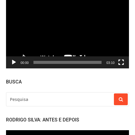
Tocador
de
vídeo
00:00
03:10
BUSCA
PESQUISAR
POR:
RODRIGO SILVA: ANTES E DEPOIS
Tocador