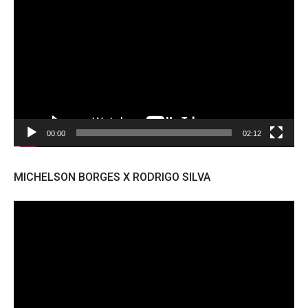
de
vídeo
00:00
02:12
MICHELSON BORGES X RODRIGO SILVA
Tocador
de
vídeo