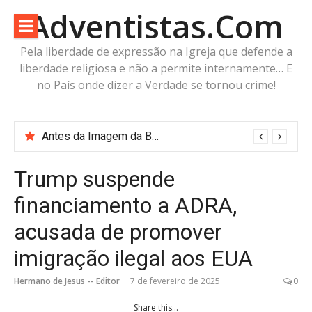
Pular
Adventistas.Com
para
o
Pela liberdade de expressão na Igreja que defende a
conteúdo
liberdade religiosa e não a permite internamente… E
no País onde dizer a Verdade se tornou crime!
Antes da Imagem da Besta: Estaria a Humanidade Construindo a Imagem Pré-Besta com cabeça de Cordeiro e Voz do Dragão?
Trump suspende
financiamento a ADRA,
acusada de promover
imigração ilegal aos EUA
Hermano de Jesus -- Editor
7 de fevereiro de 2025
0
Share this...