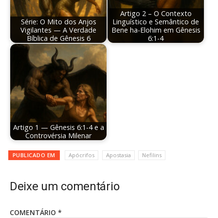
Artigo 2 – O Contexto
Série: O Mito dos Anjos
Linguístico e Semântico de
Vigilantes — A Verdade
Bene ha-Elohim em Gênesis
Bíblica de Gênesis 6
6:1-4
Artigo 1 — Gênesis 6:1-4 e a
Controvérsia Milenar
PUBLICADO EM
Apócrifos
Apostasia
Nefilins
Deixe um comentário
COMENTÁRIO
*