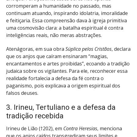
corromperam a humanidade no passado, mas
continuam atuando, inspirando idolatria, imoralidade
e feitiçaria. Essa compreensão dava à igreja primitiva
uma cosmovisão clara: a batalha espiritual é contra
inteligências reais, não meras abstrações.
Atenágoras, em sua obra
Súplica pelos Cristãos
, declara
que os anjos que caíram ensinaram “magias,
encantamentos e artes proibidas”, ecoando a tradição
judaica sobre os vigilantes. Para ele, reconhecer essa
realidade fortalecia a defesa da fé contra o
paganismo, pois explicava a origem espiritual dos
falsos deuses.
3. Irineu, Tertuliano e a defesa da
tradição recebida
Irineu de Lião (†202), em
Contra Heresias
, menciona
que os anjos caídos transgrediram seus limites e