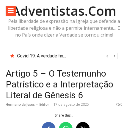
Pular
Adventistas.Com
para
o
Pela liberdade de expressão na Igreja que defende a
conteúdo
liberdade religiosa e não a permite internamente… E
no País onde dizer a Verdade se tornou crime!
Covid 19: A verdade finalmente revelada mostrou que Michelson Borges e a Associação Geral estavam errados
Artigo 5 – O Testemunho
Patrístico e a Interpretação
Literal de Gênesis 6
Hermano de Jesus -- Editor
17 de agosto de 2025
0
Share this...