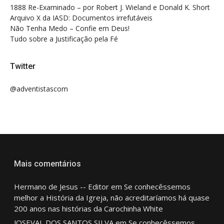
1888 Re-Examinado – por Robert J. Wieland e Donald K. Short
Arquivo X da IASD: Documentos irrefutáveis
Não Tenha Medo – Confie em Deus!
Tudo sobre a Justificação pela Fé
Twitter
@adventistascom
Mais comentários
Hermano de Jesus -- Editor
em
Se conhecêssemos
melhor a História da Igreja, não acreditaríamos há quase
200 anos nas histórias da Carochinha White
JOSEVAL DOS SANTOS SILVA
em
Se conhecêssemos