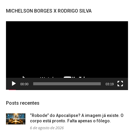
MICHELSON BORGES X RODRIGO SILVA
Tocador
de
vídeo
00:00
03:19
Posts recentes
“Robode” do Apocalipse? A imagem já existe. O
corpo está pronto. Falta apenas o fôlego.
6 de agosto de 2026