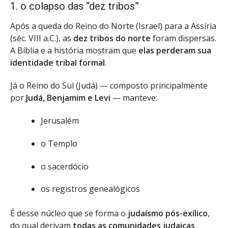
1. o colapso das “dez tribos”
Após a queda do Reino do Norte (Israel) para a Assíria
(séc. VIII a.C.), as
dez tribos do norte
foram dispersas.
A Bíblia e a história mostram que
elas perderam sua
identidade tribal formal
.
Já o Reino do Sul (Judá) — composto principalmente
por
Judá, Benjamim e Levi
— manteve:
Jerusalém
o Templo
o sacerdócio
os registros genealógicos
É desse núcleo que se forma o
judaísmo pós-exílico
,
do qual derivam
todas as comunidades judaicas