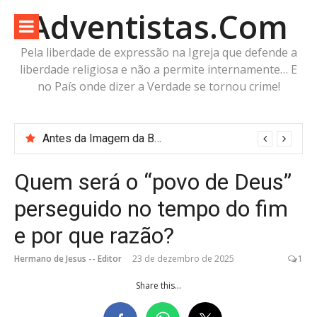
Pular
Adventistas.Com
para
o
Pela liberdade de expressão na Igreja que defende a
conteúdo
liberdade religiosa e não a permite internamente… E
no País onde dizer a Verdade se tornou crime!
Reclaiming the Prophet, o livro que o White Estate censurou e proibiu
Quem será o “povo de Deus”
perseguido no tempo do fim
e por que razão?
Hermano de Jesus -- Editor
23 de dezembro de 2025
1
Share this...