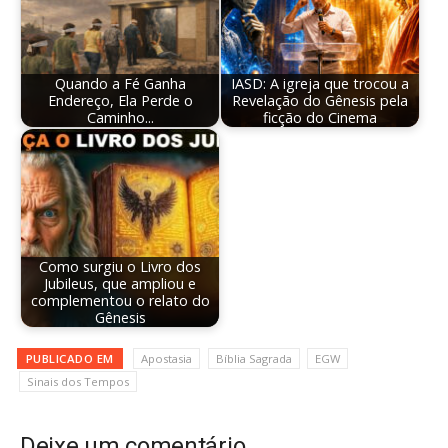
Quando a Fé Ganha
IASD: A igreja que trocou a
Endereço, Ela Perde o
Revelação do Gênesis pela
Caminho...
ficção do Cinema
Como surgiu o Livro dos
Jubileus, que ampliou e
complementou o relato do
Gênesis
PUBLICADO EM
Apostasia
Bíblia Sagrada
EGW
Sinais dos Tempos
Deixe um comentário