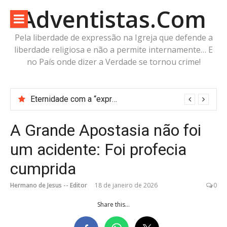
Pular
Adventistas.Com
para
o
Pela liberdade de expressão na Igreja que defende a
conteúdo
liberdade religiosa e não a permite internamente… E
no País onde dizer a Verdade se tornou crime!
Eternidade com a “expressa imagem do Pai” ou futuro incerto com a “imagem da Besta”?
A Grande Apostasia não foi
um acidente: Foi profecia
cumprida
Hermano de Jesus -- Editor
18 de janeiro de 2026
0
Share this...