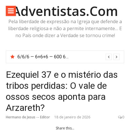
Pular
Adventistas.Com
para
o
Pela liberdade de expressão na Igreja que defende a
conteúdo
liberdade religiosa e não a permite internamente… E
no País onde dizer a Verdade se tornou crime!
FIM DO MITO ADVENTISTA DE ÓRION — Não Olhemos para o Caçador: Olhemos para o Cordeiro
Ezequiel 37 e o mistério das
tribos perdidas: O vale de
ossos secos aponta para
Arzareth?
Hermano de Jesus -- Editor
18 de janeiro de 2026
0
Share this...