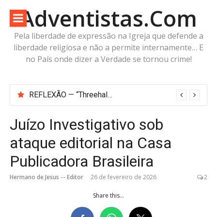
Pular
Adventistas.Com
para
o
Pela liberdade de expressão na Igreja que defende a
conteúdo
liberdade religiosa e não a permite internamente… E
no País onde dizer a Verdade se tornou crime!
Antes da Imagem da Besta: Estaria a Humanidade Construindo a Imagem Pré-Besta com cabeça de Cordeiro e Voz do Dragão?
Juízo Investigativo sob
ataque editorial na Casa
Publicadora Brasileira
Hermano de Jesus -- Editor
26 de fevereiro de 2026
2
Share this...