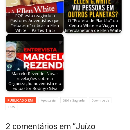
PQP está reagindo a
Pastores Adventistas que
O “Profeta de Plantão” do
"rebatem" críticas a Ellen
Centro White e a Viagem
White -- Partes 1 a 5
Interplanetária de Ellen White
Marcelo Rezende: Novas
revelações sobre a
Organização adventista e o
ex-pastor Rodrigo Silva
PUBLICADO EM
Apostasia
Bíblia Sagrada
Downloads
EGW
2 comentários em “Juízo