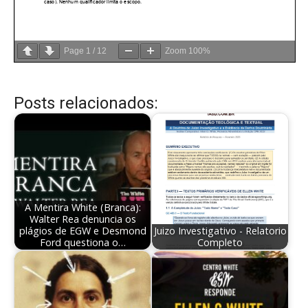
Page
1
/
12
Zoom
100%
Posts relacionados:
A Mentira White (Branca):
Walter Rea denuncia os
plágios de EGW e Desmond
Juizo Investigativo - Relatorio
Ford questiona o…
Completo