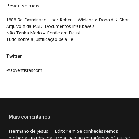
Pesquise mais
1888 Re-Examinado – por Robert J. Wieland e Donald K. Short
Arquivo X da IASD: Documentos irrefutáveis
Não Tenha Medo – Confie em Deus!
Tudo sobre a Justificação pela Fé
Twitter
@adventistascom
Mais comentários
Hermano de Jesus -- Editor
em
Se conhecêssemos
melhor a História da Igreja, não acreditaríamos há quase