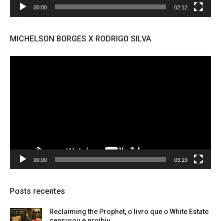
00:00
02:12
MICHELSON BORGES X RODRIGO SILVA
Tocador
de
vídeo
00:00
03:19
Posts recentes
Reclaiming the Prophet, o livro que o White Estate
censurou e proibiu