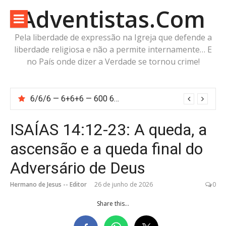
Pular
Adventistas.Com
para
o
Pela liberdade de expressão na Igreja que defende a
conteúdo
liberdade religiosa e não a permite internamente… E
no País onde dizer a Verdade se tornou crime!
6/6/6 — 6+6+6 — 600 60 6… Calcule o número da besta!
ISAÍAS 14:12-23: A queda, a
ascensão e a queda final do
Adversário de Deus
Hermano de Jesus -- Editor
26 de junho de 2026
0
Share this...