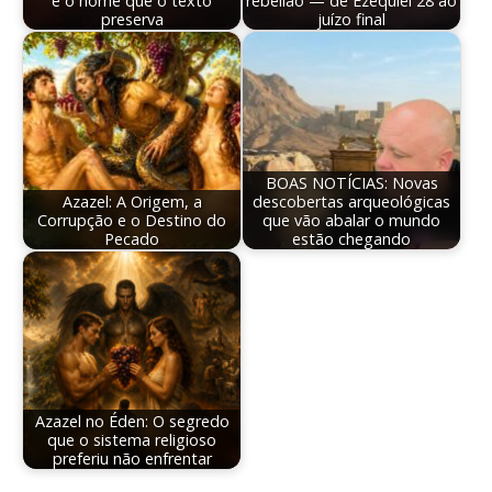
e o nome que o texto
rebelião — de Ezequiel 28 ao
preserva
juízo final
BOAS NOTÍCIAS: Novas
Azazel: A Origem, a
descobertas arqueológicas
Corrupção e o Destino do
que vão abalar o mundo
Pecado
estão chegando
Azazel no Éden: O segredo
que o sistema religioso
preferiu não enfrentar