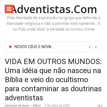
Pular
Adventistas.Com
para
o
Pela liberdade de expressão na Igreja que defende a
conteúdo
liberdade religiosa e não a permite internamente… E
no País onde dizer a Verdade se tornou crime!
NOVOS CÉUS E NOVA TERRA: Não vai sobrar planetinha nem planetão pra nenhum ET! É o que diz a Bíblia
Se conhecêssemos melhor a História da Igreja, não acreditaríamos há quase 200 anos nas histórias da Carochinha White
VIDA EM OUTROS MUNDOS:
Uma idéia que não nasceu na
Bíblia e veio do ocultismo
para contaminar as doutrinas
adventistas
Hermano de Jesus -- Editor
2 de julho de 2026
0