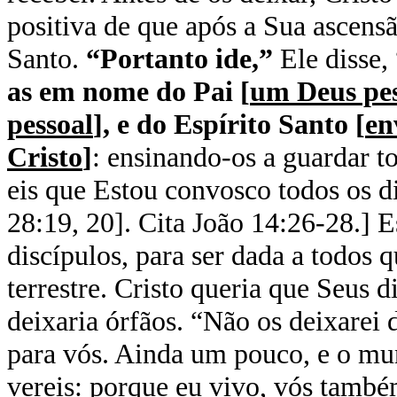
positiva de que após a Sua ascensã
Santo.
“Portanto ide,”
Ele disse,
as em nome do Pai [
um Deus pes
pessoal
], e do Espírito Santo [
en
Cristo
]
: ensinando-os a guardar t
eis que Estou convosco todos os d
28:19, 20]. Cita João 14:26-28.] Es
discípulos, para ser dada a todos q
terrestre. Cristo queria que Seus 
deixaria órfãos. “Não os deixarei
para vós. Ainda um pouco, e o m
vereis: porque eu vivo, vós també