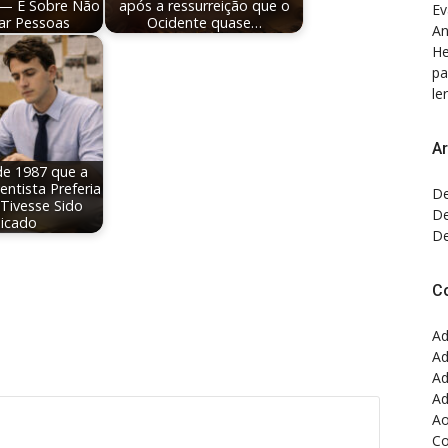
 — É Sobre Não
após a ressurreição que o
Ev
ar Pessoas
Ocidente quase…
An
He
pa
ler
Ar
 de 1987 que a
entista Preferia
De
Tivesse Sido
De
licado
De
C
Ad
Ad
Ad
Ad
Ao
Co