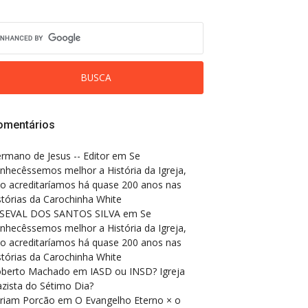
omentários
rmano de Jesus -- Editor
em
Se
nhecêssemos melhor a História da Igreja,
o acreditaríamos há quase 200 anos nas
stórias da Carochinha White
SEVAL DOS SANTOS SILVA
em
Se
nhecêssemos melhor a História da Igreja,
o acreditaríamos há quase 200 anos nas
stórias da Carochinha White
berto Machado
em
IASD ou INSD? Igreja
zista do Sétimo Dia?
riam Porcão
em
O Evangelho Eterno × o