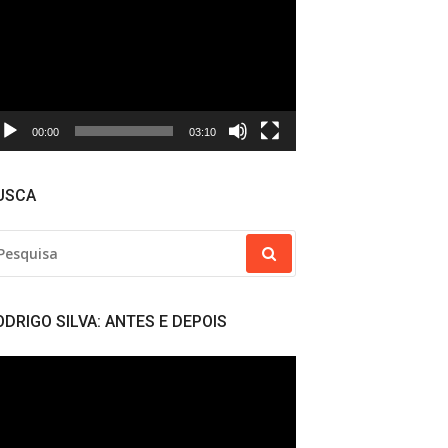
deo
00:00
03:10
USCA
SQUISAR
R:
ODRIGO SILVA: ANTES E DEPOIS
cador
deo