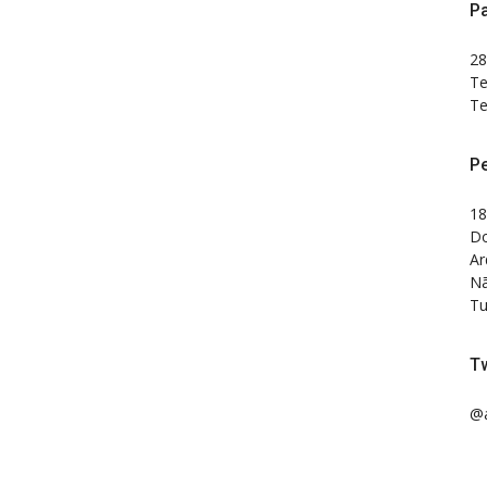
Pa
28
Te
Te
P
18
Do
Ar
Nã
Tu
Tw
@a