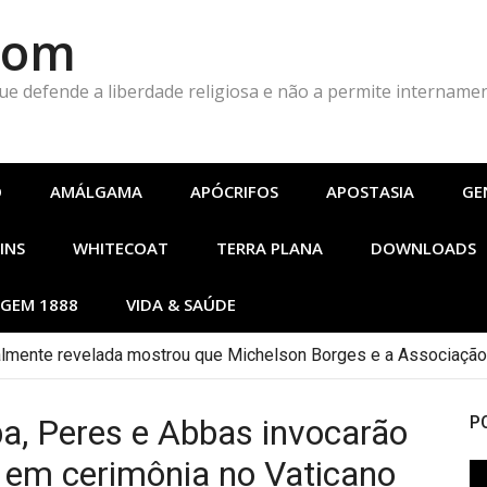
Com
que defende a liberdade religiosa e não a permite intername
O
AMÁLGAMA
APÓCRIFOS
APOSTASIA
GE
INS
WHITECOAT
TERRA PLANA
DOWNLOADS
GEM 1888
VIDA & SAÚDE
nalmente revelada mostrou que Michelson Borges e a Associação
a, Peres e Abbas invocarão
P
 em cerimônia no Vaticano
To