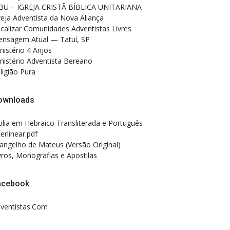
BU – IGREJA CRISTÃ BÍBLICA UNITARIANA
reja Adventista da Nova Aliança
calizar Comunidades Adventistas Livres
nsagem Atual — Tatuí, SP
nistério 4 Anjos
nistério Adventista Bereano
ligião Pura
ownloads
blia em Hebraico Transliterada e Português
terlinear.pdf
angelho de Mateus (Versão Original)
vros, Monografias e Apostilas
acebook
ventistas.Com