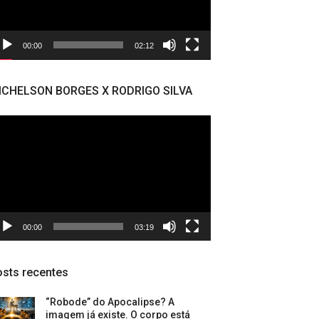
00:00
02:12
ICHELSON BORGES X RODRIGO SILVA
cador
deo
00:00
03:19
sts recentes
“Robode” do Apocalipse? A
imagem já existe. O corpo está