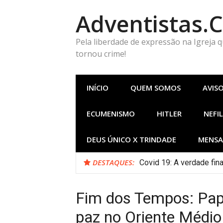
Pular
Adventistas.
para
o
conteúdo
Pela liberdade de expressão na Igreja 
tornou crime!
INÍCIO
QUEM SOMOS
AVIS
ECUMENISMO
HITLER
NEFIL
DEUS ÚNICO X TRINDADE
MENSA
DESTAQUES:
Covid 19: A verdade fi
Fim dos Tempos: Pap
paz no Oriente Médio