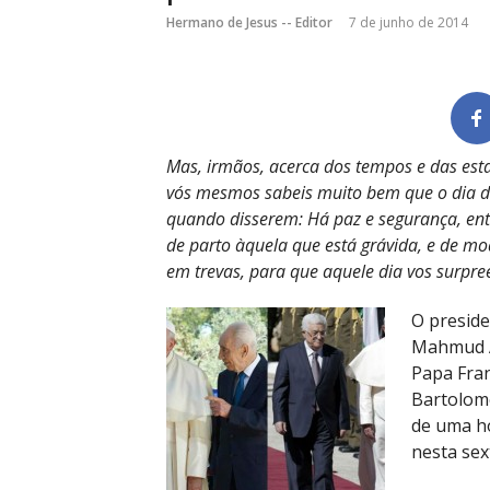
Hermano de Jesus -- Editor
7 de junho de 2014
Mas, irmãos, acerca dos tempos e das esta
vós mesmos sabeis muito bem que o dia do
quando disserem: Há paz e segurança, ent
de parto àquela que está grávida, e de m
em trevas, para que aquele dia vos surpr
O preside
Mahmud A
Papa Fran
Bartolom
de uma ho
nesta sex