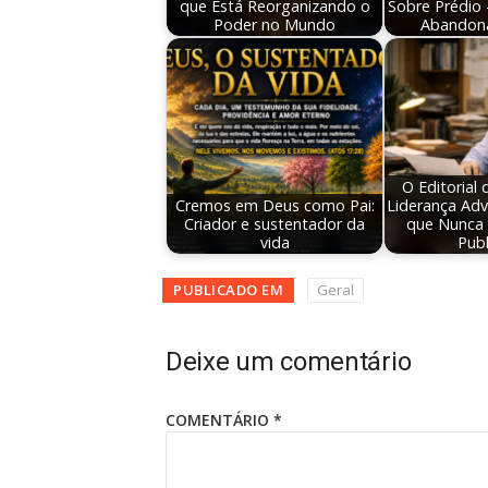
que Está Reorganizando o
Sobre Prédio
Poder no Mundo
Abandon
O Editorial
Cremos em Deus como Pai:
Liderança Adv
Criador e sustentador da
que Nunca 
vida
Pub
PUBLICADO EM
Geral
Deixe um comentário
COMENTÁRIO
*