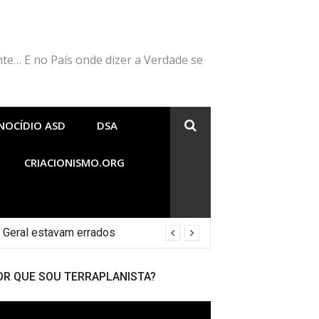
nte… E no País onde dizer a Verdade se
NOCÍDIO ASD
DSA
CRIACIONISMO.ORG
 Geral estavam errados
OR QUE SOU TERRAPLANISTA?
cador