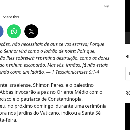
de
0
ví
Share this...
ções, não necessitais de que se vos escreva; Porque
 Senhor virá como o ladrão de noite; Pois que,
B
ão lhes sobrevirá repentina destruição, como as dores
odo nenhum escaparão. Mas vós, irmãos, já não estais
PE
eenda como um ladrão. — 1 Tessalonicenses 5:1-4
PO
nte israelense, Shimon Peres, e o palestino
bbas invocarão a paz no Oriente Médio com o
R
cisco e o patriarca de Constantinopla,
eu, no próximo domingo, durante uma cerimônia
To
de
ra nos Jardins do Vaticano, indicou a Santa Sé
ví
ta-feira.