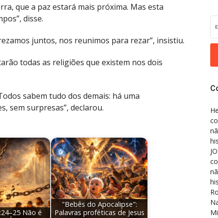
rra, que a paz estará mais próxima. Mas esta
pos”, disse.
ezamos juntos, nos reunimos para rezar”, insistiu.
arão todas as religiões que existem nos dois
C
 Todos sabem tudo dos demais: há uma
s, sem surpresas”, declarou.
He
co
nã
hi
JO
co
nã
hi
Ro
Na
"Bebês do Apocalipse":
Mi
:24–25 Não é
Palavras proféticas de Jesus