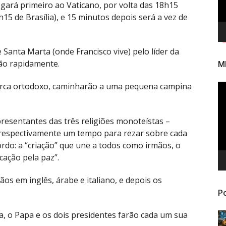
gará primeiro ao Vaticano, por volta das 18h15
3h15 de Brasília), e 15 minutos depois será a vez de
Santa Marta (onde Francisco vive) pelo líder da
rão rapidamente.
M
iarca ortodoxo, caminharão a uma pequena campina
To
de
ví
resentantes das três religiões monoteístas –
 respectivamente um tempo para rezar sobre cada
do: a “criação” que une a todos como irmãos, o
cação pela paz”.
ãos em inglês, árabe e italiano, e depois os
Po
 o Papa e os dois presidentes farão cada um sua