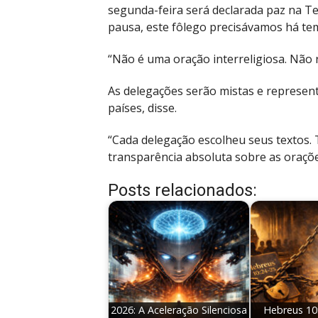
segunda-feira será declarada paz na Te
pausa, este fôlego precisávamos há tem
“Não é uma oração interreligiosa. Não r
As delegações serão mistas e represent
países, disse.
“Cada delegação escolheu seus textos.
transparência absoluta sobre as oraçõe
Posts relacionados:
2026: A Aceleração Silenciosa
Hebreus 10