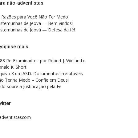
ra não-adventistas
 Razões para Você Não Ter Medo
stemunhas de Jeová — Bem vindos!
stemunhas de Jeová — Defesa da fé!
esquise mais
88 Re-Examinado – por Robert J. Wieland e
nald K. Short
quivo X da IASD: Documentos irrefutáveis
o Tenha Medo – Confie em Deus!
do sobre a Justificação pela Fé
itter
dventistascom