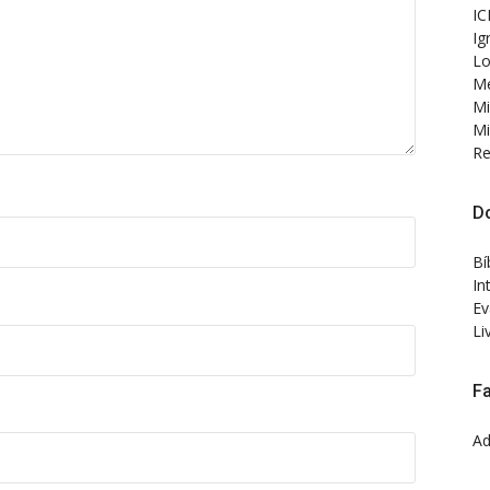
IC
Ig
Lo
Me
Mi
Mi
Re
D
Bí
In
Ev
Li
F
Ad