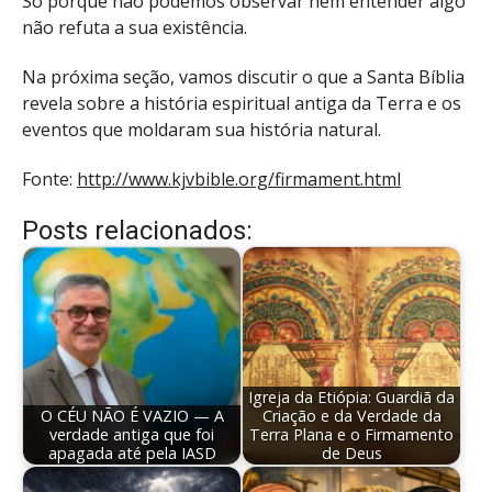
Só porque não podemos observar nem entender algo
não refuta a sua existência.
Na próxima seção, vamos discutir o que a Santa Bíblia
revela sobre a história espiritual antiga da Terra e os
eventos que moldaram sua história natural.
Fonte:
http://www.kjvbible.org/firmament.html
Posts relacionados:
Igreja da Etiópia: Guardiã da
O CÉU NÃO É VAZIO — A
Criação e da Verdade da
verdade antiga que foi
Terra Plana e o Firmamento
apagada até pela IASD
de Deus