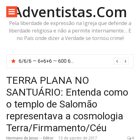
Pular
Adventistas.Com
para
o
Pela liberdade de expressão na Igreja que defende a
conteúdo
liberdade religiosa e não a permite internamente… E
no País onde dizer a Verdade se tornou crime!
6/6/6 — 6+6+6 — 600 60 6… Calcule o número da besta!
TERRA PLANA NO
SANTUÁRIO: Entenda como
o templo de Salomão
representava a cosmologia
Terra/Firmamento/Céu
Hermano de Jesus -- Editor
15 de agosto de 2017
4