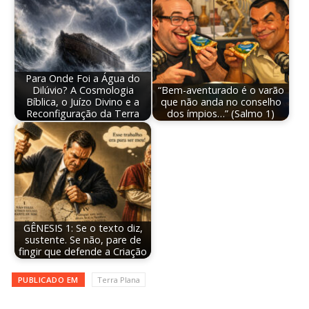
Para Onde Foi a Água do
Dilúvio? A Cosmologia
“Bem-aventurado é o varão
Bíblica, o Juízo Divino e a
que não anda no conselho
Reconfiguração da Terra
dos ímpios…” (Salmo 1)
GÊNESIS 1: Se o texto diz,
sustente. Se não, pare de
fingir que defende a Criação
PUBLICADO EM
Terra Plana