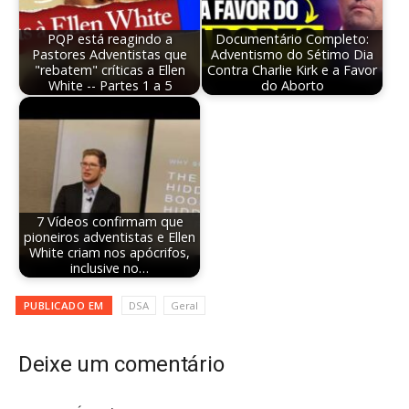
PQP está reagindo a
Documentário Completo:
Pastores Adventistas que
Adventismo do Sétimo Dia
"rebatem" críticas a Ellen
Contra Charlie Kirk e a Favor
White -- Partes 1 a 5
do Aborto
7 Vídeos confirmam que
pioneiros adventistas e Ellen
White criam nos apócrifos,
inclusive no…
PUBLICADO EM
DSA
Geral
Deixe um comentário