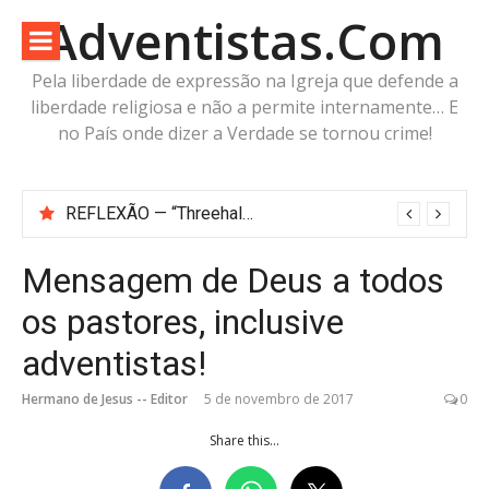
Pular
Adventistas.Com
para
o
Pela liberdade de expressão na Igreja que defende a
conteúdo
liberdade religiosa e não a permite internamente… E
no País onde dizer a Verdade se tornou crime!
REFLEXÃO — “Threehalves”: Três metades, Um só Todo?
Mensagem de Deus a todos
os pastores, inclusive
adventistas!
Hermano de Jesus -- Editor
5 de novembro de 2017
0
Share this...