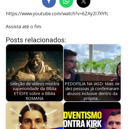
https://www.youtube.com/watch?v=6ZAy2I7XYfc
Assista até o fim.
Posts relacionados:
Seleção de vídeos mostra
PEDOFILIA NA IASD: Mais de
superioridade da Bíblia
dez pessoas já confirmaram
ETÍOPE sobre a Bíblia
abusos inclusive dentro da
ROMANA
própria…