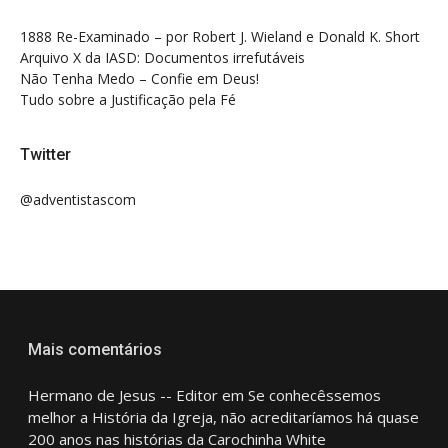
1888 Re-Examinado – por Robert J. Wieland e Donald K. Short
Arquivo X da IASD: Documentos irrefutáveis
Não Tenha Medo – Confie em Deus!
Tudo sobre a Justificação pela Fé
Twitter
@adventistascom
Mais comentários
Hermano de Jesus -- Editor
em
Se conhecêssemos
melhor a História da Igreja, não acreditaríamos há quase
200 anos nas histórias da Carochinha White