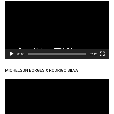
Tocador
de
vídeo
00:00
02:12
MICHELSON BORGES X RODRIGO SILVA
Tocador
de
vídeo