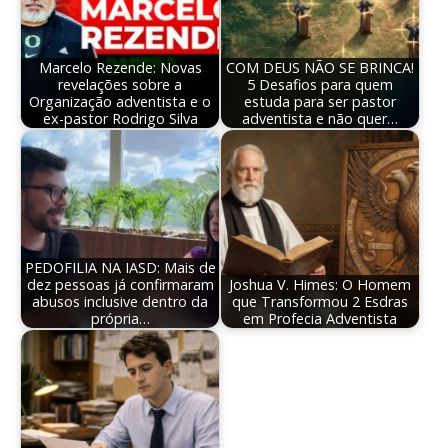
Marcelo Rezende: Novas
COM DEUS NÃO SE BRINCA!
revelações sobre a
5 Desafios para quem
Organização adventista e o
estuda para ser pastor
ex-pastor Rodrigo Silva
adventista e não quer…
PEDOFILIA NA IASD: Mais de
dez pessoas já confirmaram
Joshua V. Himes: O Homem
abusos inclusive dentro da
que Transformou 2 Esdras
própria…
em Profecia Adventista