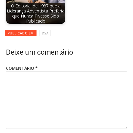
O Editorial de 1987 que a
Liderança Adventista Preferia
que Nunca Tivesse Sido
Publicado
PUBLICADO EM
DSA
Deixe um comentário
COMENTÁRIO
*