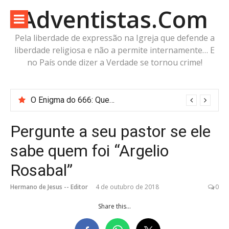
Pular
Adventistas.Com
para
o
Pela liberdade de expressão na Igreja que defende a
conteúdo
liberdade religiosa e não a permite internamente… E
no País onde dizer a Verdade se tornou crime!
6/6/6 — 6+6+6 — 600 60 6… Calcule o número da besta!
Pergunte a seu pastor se ele
sabe quem foi “Argelio
Rosabal”
Hermano de Jesus -- Editor
4 de outubro de 2018
0
Share this...