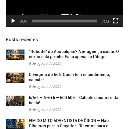
00:00
03:19
Posts recentes
“Robode” do Apocalipse? A imagem já existe. O
corpo está pronto. Falta apenas o fôlego.
6 de agosto de 2026
O Enigma do 666: Quem tem entendimento,
calcule!
6 de agosto de 2026
6/6/6 — 6+6+6 — 600 60 6… Calcule o número da
besta!
6 de agosto de 2026
FIM DO MITO ADVENTISTA DE ÓRION — Não
Olhemos para o Caçador: Olhemos para o