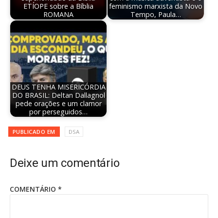
ETÍOPE sobre a Bíblia
feminismo marxista da Novo
ROMANA
Tempo, Paula…
DEUS TENHA MISERICÓRDIA
DO BRASIL: Deltan Dallagnol
pede orações e um clamor
por perseguidos…
PUBLICADO EM
DSA
Deixe um comentário
COMENTÁRIO
*