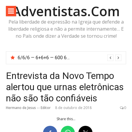
Pular
Adventistas.Com
para
o
Pela liberdade de expressão na Igreja que defende a
conteúdo
liberdade religiosa e não a permite internamente… E
no País onde dizer a Verdade se tornou crime!
6/6/6 — 6+6+6 — 600 60 6… Calcule o número da besta!
FIM DO MITO ADVENTISTA DE ÓRION — Não Olhemos para o Caçador: Olhemos para o Cordeiro
Entrevista da Novo Tempo
alertou que urnas eletrônicas
não são tão confiáveis
Hermano de Jesus -- Editor
8 de outubro de 2018
0
Share this...