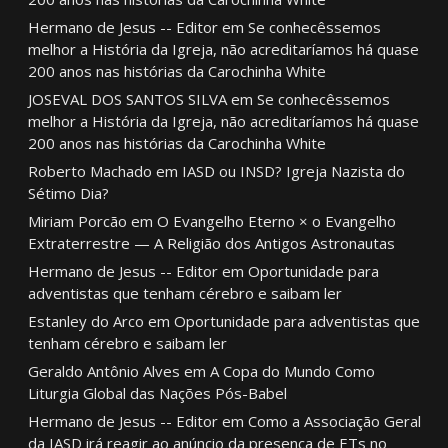
Hermano de Jesus -- Editor
em
Se conhecêssemos
melhor a História da Igreja, não acreditaríamos há quase
200 anos nas histórias da Carochinha White
JOSEVAL DOS SANTOS SILVA
em
Se conhecêssemos
melhor a História da Igreja, não acreditaríamos há quase
200 anos nas histórias da Carochinha White
Roberto Machado
em
IASD ou INSD? Igreja Nazista do
Sétimo Dia?
Miriam Porcão
em
O Evangelho Eterno × o Evangelho
Extraterrestre — A Religião dos Antigos Astronautas
Hermano de Jesus -- Editor
em
Oportunidade para
adventistas que tenham cérebro e saibam ler
Estanley do Arco
em
Oportunidade para adventistas que
tenham cérebro e saibam ler
Geraldo Antônio Alves
em
A Copa do Mundo Como
Liturgia Global das Nações Pós-Babel
Hermano de Jesus -- Editor
em
Como a Associação Geral
da IASD irá reagir ao anúncio da presença de ETs no