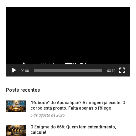
Tocador
de
vídeo
00:00
03:19
Posts recentes
“Robode” do Apocalipse? A imagem já existe. O
corpo está pronto. Falta apenas o fôlego.
6 de agosto de 2026
O Enigma do 666: Quem tem entendimento,
calcule!