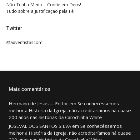
Não Tenha Medo – Confie em Deus!
Tudo sobre a Justificação pela Fé
Twitter
@adventistascom
Mais comentários
Hermano de Jesus -- Editor
em
Se conhecêssemos
melhor a História da Igreja, não acreditaríamos há quase
200 anos nas histórias da Carochinha White
JOSEVAL DOS SANTOS SILVA
em
Se conhecêssemos
melhor a História da Igreja, não acreditaríamos há quase
200 anos nas histórias da Carochinha White