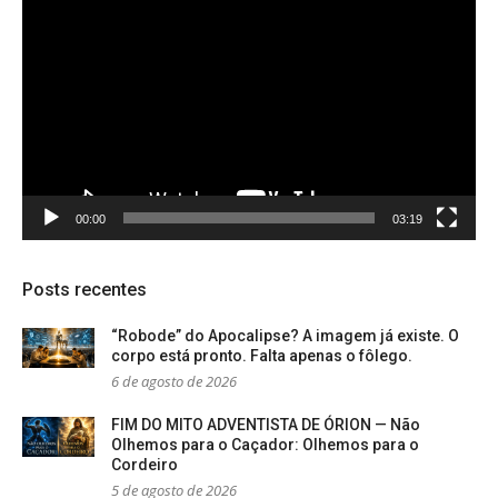
de
vídeo
00:00
03:19
Posts recentes
“Robode” do Apocalipse? A imagem já existe. O
corpo está pronto. Falta apenas o fôlego.
6 de agosto de 2026
FIM DO MITO ADVENTISTA DE ÓRION — Não
Olhemos para o Caçador: Olhemos para o
Cordeiro
5 de agosto de 2026