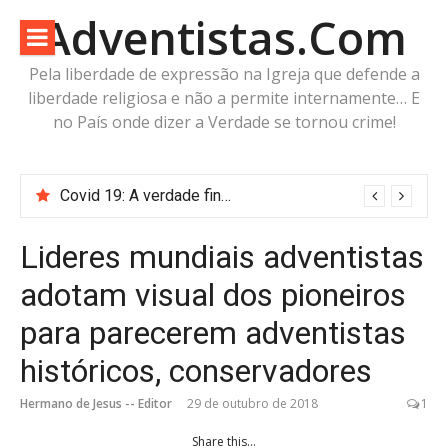
Pular
Adventistas.Com
para
o
Pela liberdade de expressão na Igreja que defende a
conteúdo
liberdade religiosa e não a permite internamente… E
no País onde dizer a Verdade se tornou crime!
Covid 19: A verdade finalmente revelada mostrou que Michelson Borges e a Associação Geral estavam errados
Lideres mundiais adventistas
adotam visual dos pioneiros
para parecerem adventistas
históricos, conservadores
Hermano de Jesus -- Editor
29 de outubro de 2018
1
Share this...