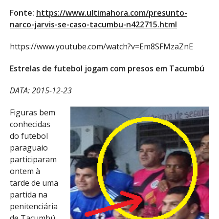
Fonte:
https://www.ultimahora.com/presunto-
narco-jarvis-se-caso-tacumbu-n422715.html
https://www.youtube.com/watch?v=Em8SFMzaZnE
Estrelas de futebol jogam com presos em Tacumbú
DATA: 2015-12-23
Figuras bem
conhecidas
do futebol
paraguaio
participaram
ontem à
tarde de uma
partida na
penitenciária
de Tacumbú.