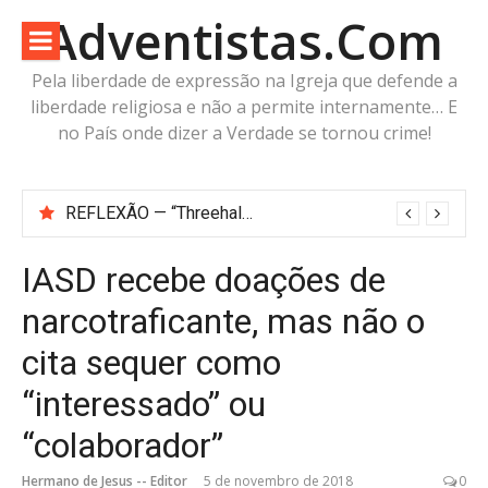
Pular
Adventistas.Com
para
o
Pela liberdade de expressão na Igreja que defende a
conteúdo
liberdade religiosa e não a permite internamente… E
no País onde dizer a Verdade se tornou crime!
Antes da Imagem da Besta: Estaria a Humanidade Construindo a Imagem Pré-Besta com cabeça de Cordeiro e Voz do Dragão?
REFLEXÃO — “Threehalves”: Três metades, Um só Todo?
IASD recebe doações de
narcotraficante, mas não o
cita sequer como
“interessado” ou
“colaborador”
Hermano de Jesus -- Editor
5 de novembro de 2018
0