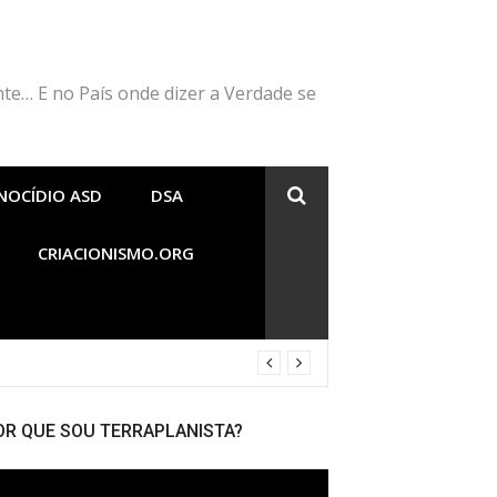
nte… E no País onde dizer a Verdade se
NOCÍDIO ASD
DSA
CRIACIONISMO.ORG
OR QUE SOU TERRAPLANISTA?
cador