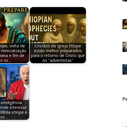
íope, volta de
Cristãos da Igreja Etíope
 reinicialização
estão melhor preparados
ivina e fim de
para o retorno de Cristo que
os os…
os "adventistas"
Pe
 inteligência
acende interesse
Bíblia etíope e
los…