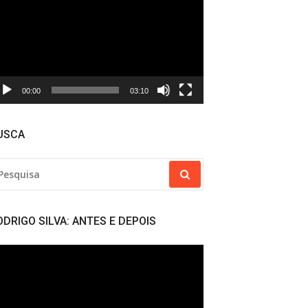
deo
00:00
03:10
USCA
SQUISAR
R:
ODRIGO SILVA: ANTES E DEPOIS
cador
deo