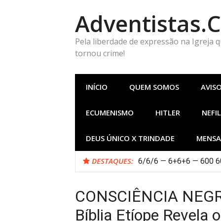
Pular
Adventistas.
para
o
conteúdo
Pela liberdade de expressão na Igreja 
tornou crime!
INÍCIO
QUEM SOMOS
AVIS
ECUMENISMO
HITLER
NEFIL
DEUS ÚNICO X TRINDADE
MENSA
DESTAQUES:
6/6/6 — 6+6+6 — 600 60
CONSCIÊNCIA NEGRA:
Bíblia Etíope Revela 