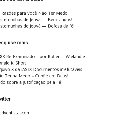
 Razões para Você Não Ter Medo
stemunhas de Jeová — Bem vindos!
stemunhas de Jeová — Defesa da fé!
esquise mais
88 Re-Examinado – por Robert J. Wieland e
nald K. Short
quivo X da IASD: Documentos irrefutáveis
o Tenha Medo – Confie em Deus!
do sobre a Justificação pela Fé
itter
dventistascom