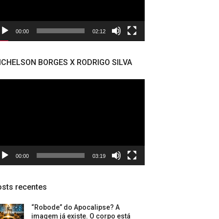
00:00
02:12
ICHELSON BORGES X RODRIGO SILVA
cador
deo
00:00
03:19
sts recentes
“Robode” do Apocalipse? A
imagem já existe. O corpo está