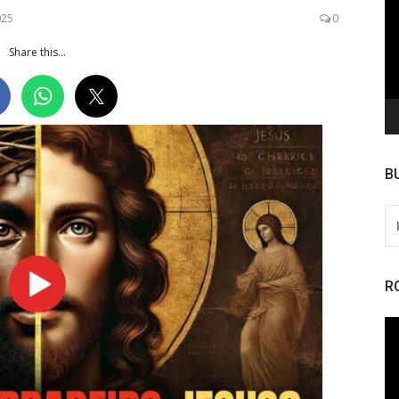
de
025
0
ví
Share this...
B
PE
PO
R
To
de
ví