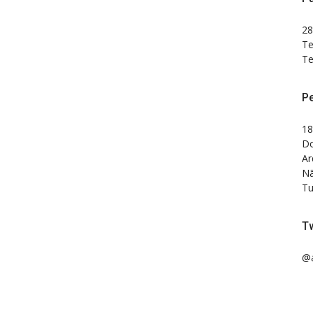
28
Te
Te
P
18
Do
Ar
Nã
Tu
Tw
@a