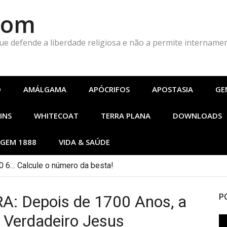
Com
que defende a liberdade religiosa e não a permite intername
O
AMÁLGAMA
APÓCRIFOS
APOSTASIA
GE
INS
WHITECOAT
TERRA PLANA
DOWNLOADS
GEM 1888
VIDA & SAÚDE
 6… Calcule o número da besta!
 Depois de 1700 Anos, a
P
o Verdadeiro Jesus
To