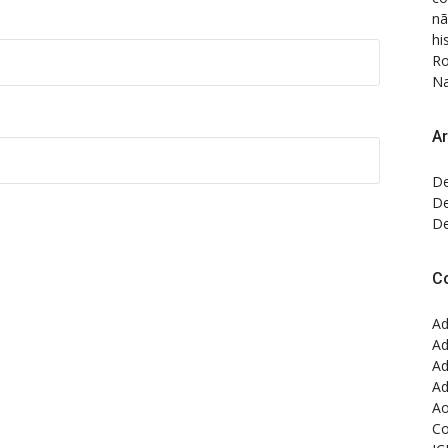
nã
hi
Ro
Na
Ar
De
De
De
C
Ad
Ad
Ad
Ad
Ao
Co