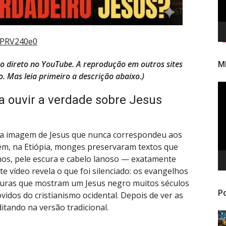
EPRV240e0
deo direto no YouTube. A reprodução em outros sites
M
o. Mas leia primeiro a descrição abaixo.)
To
de
a ouvir a verdade sobre Jesus
ví
ma imagem de Jesus que nunca correspondeu aos
rém, na Etiópia, monges preservaram textos que
nos, pele escura e cabelo lanoso — exatamente
e vídeo revela o que foi silenciado: os evangelhos
turas que mostram um Jesus negro muitos séculos
Po
idos do cristianismo ocidental. Depois de ver as
ditando na versão tradicional.