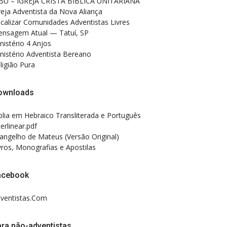
BU – IGREJA CRISTÃ BÍBLICA UNITARIANA
reja Adventista da Nova Aliança
calizar Comunidades Adventistas Livres
nsagem Atual — Tatuí, SP
nistério 4 Anjos
nistério Adventista Bereano
ligião Pura
ownloads
blia em Hebraico Transliterada e Português
terlinear.pdf
angelho de Mateus (Versão Original)
vros, Monografias e Apostilas
acebook
ventistas.Com
ra não-adventistas