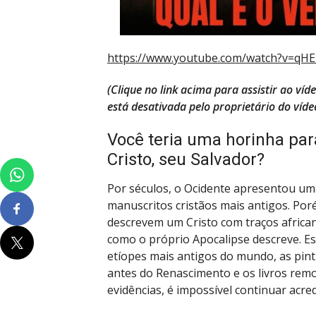
https://www.youtube.com/watch?v=qH
(Clique no link acima para assistir ao ví
está desativada pelo proprietário do víde
Você teria uma horinha par
Cristo, seu Salvador?
Por séculos, o Ocidente apresentou u
manuscritos cristãos mais antigos. Po
descrevem um Cristo com traços africa
como o próprio Apocalipse descreve. Est
etíopes mais antigos do mundo, as pin
antes do Renascimento e os livros remov
evidências, é impossível continuar acre