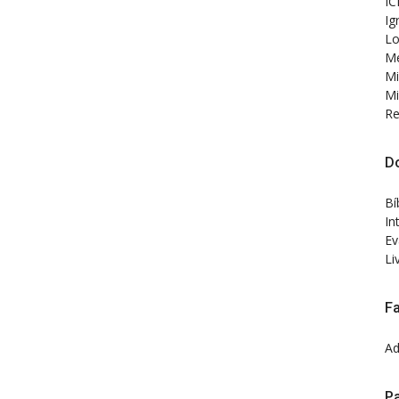
IC
Ig
Lo
Me
Mi
Mi
Re
D
Bí
In
Ev
Li
F
Ad
Pa