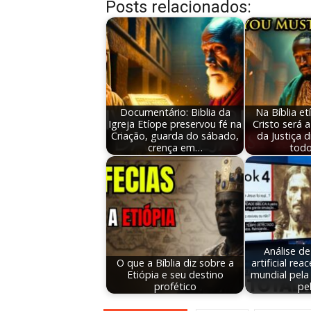
Posts relacionados:
Documentário: Biblia da
Na Bíblia et
Igreja Etíope preservou fé na
Cristo será a
Criação, guarda do sábado,
da Justiça d
crença em…
tod
Análise de
O que a Bíblia diz sobre a
artificial re
Etiópia e seu destino
mundial pela 
profético
pe