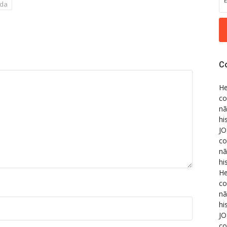
ada
C
He
co
nã
hi
JO
co
nã
hi
He
co
nã
hi
JO
co