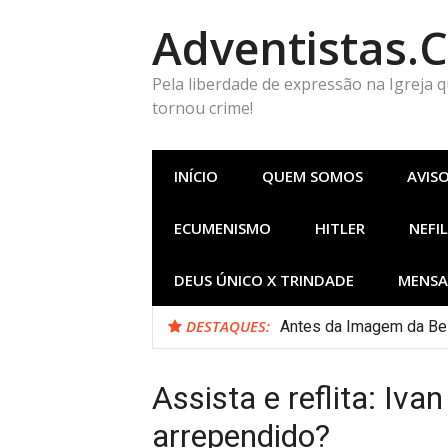
Pular
Adventistas.
para
o
conteúdo
Pela liberdade de expressão na Igreja 
tornou crime!
INÍCIO
QUEM SOMOS
AVIS
ECUMENISMO
HITLER
NEFIL
DEUS ÚNICO X TRINDADE
MENSA
DESTAQUES:
Antes da Imagem da Bes
Assista e reflita: Iv
arrependido?