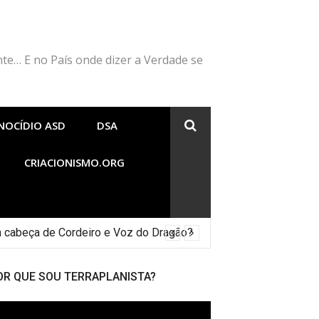
nte… E no País onde dizer a Verdade se
NOCÍDIO ASD
DSA
CRIACIONISMO.ORG
 cabeça de Cordeiro e Voz do Dragão?
OR QUE SOU TERRAPLANISTA?
cador