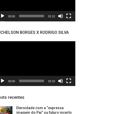
00:00
02:12
ICHELSON BORGES X RODRIGO SILVA
cador
deo
00:00
03:19
sts recentes
Eternidade com a “expressa
imagem do Pai” ou futuro incerto