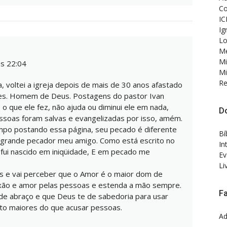
Co
IC
Ig
Lo
Me
Mi
s 22:04
Mi
Re
, voltei a igreja depois de mais de 30 anos afastado
es. Homem de Deus. Postagens do pastor Ivan
 o que ele fez, não ajuda ou diminui ele em nada,
D
oas foram salvas e evangelizadas por isso, amém.
po postando essa página, seu pecado é diferente
Bí
 grande pecador meu amigo. Como está escrito no
In
 fui nascido em iniqüidade, E em pecado me
Ev
Li
as e vai perceber que o Amor é o maior dom de
xão e amor pelas pessoas e estenda a mão sempre.
F
nde abraço e que Deus te de sabedoria para usar
to maiores do que acusar pessoas.
Ad