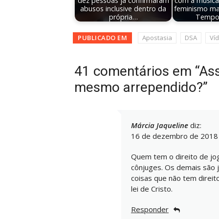
dez pessoas já confirmaram
com a música
abusos inclusive dentro da
feminismo ma
própria…
Tempo,
PUBLICADO EM
Apostasia
DSA
Ví
41 comentários em “Assis
mesmo arrependido?”
Márcia Jaqueline
diz:
16 de dezembro de 2018 
Quem tem o direito de jog
cônjuges. Os demais são 
coisas que não tem direit
lei de Cristo.
Responder