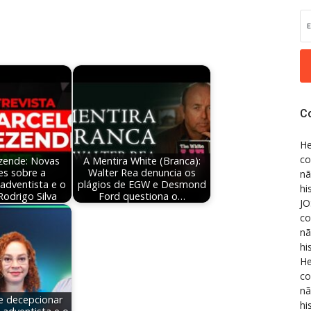
C
He
co
zende: Novas
A Mentira White (Branca):
es sobre a
Walter Rea denuncia os
nã
adventista e o
plágios de EGW e Desmond
hi
Rodrigo Silva
Ford questiona o…
JO
co
nã
hi
He
co
nã
e decepcionar
hi