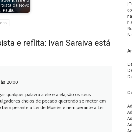
 adventista e o
JO
rxista da Novo
co
 Paula…
nã
hi
deos
Ro
Na
ta e reflita: Ivan Saraiva está
Ar
De
De
De
às 20:00
C
ar qualquer palavra a ele e a ela,são os seus
julgadores cheios de pecado querendo se meter em
Ad
o bem perante a Lei de Moisés e nem perante a Lei
Ad
Ad
Ad
Ao