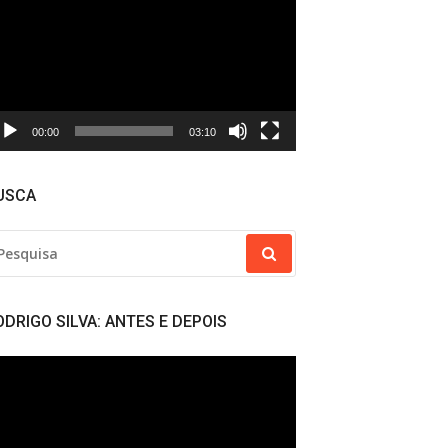
deo
00:00
03:10
USCA
SQUISAR
R:
ODRIGO SILVA: ANTES E DEPOIS
cador
deo