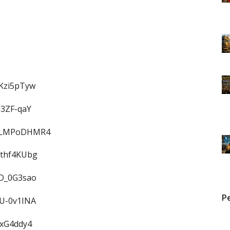
HKzi5pTyw
D3ZF-qaY
wWLMPoDHMR4
Zthf4KUbg
aD_0G3sao
Pe
AU-0v1INA
ixG4ddy4