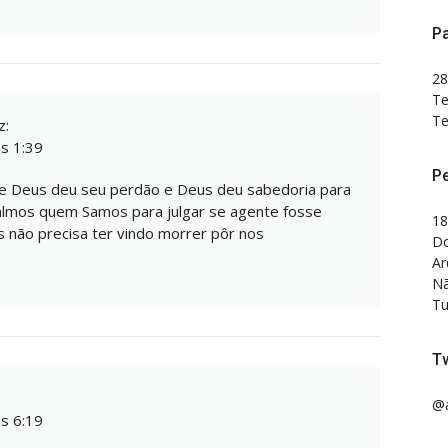
Pa
28
Te
Te
z:
s 1:39
P
ez e Deus deu seu perdão e Deus deu sabedoria para
almos quem Samos para julgar se agente fosse
18
 não precisa ter vindo morrer pôr nos
Do
Ar
Nã
Tu
Tw
@a
s 6:19