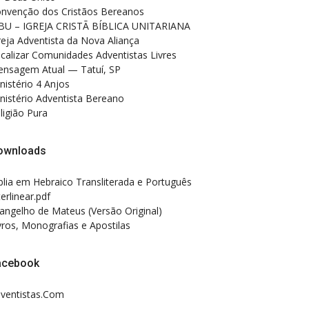
nvenção dos Cristãos Bereanos
BU – IGREJA CRISTÃ BÍBLICA UNITARIANA
reja Adventista da Nova Aliança
calizar Comunidades Adventistas Livres
nsagem Atual — Tatuí, SP
nistério 4 Anjos
nistério Adventista Bereano
ligião Pura
ownloads
blia em Hebraico Transliterada e Português
terlinear.pdf
angelho de Mateus (Versão Original)
vros, Monografias e Apostilas
acebook
ventistas.Com