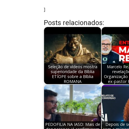
]
Posts relacionados:
Seleção de vídeos mostra
Marcelo Re
superioridade da Bíblia
revelaçõ
ETÍOPE sobre a Bíblia
Organização 
ROMANA
ex-pastor 
PEDOFILIA NA IASD: Mais de
Depois de s