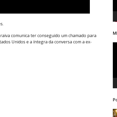
s.
M
raiva comunica ter conseguido um chamado para
tados Unidos e a íntegra da conversa com a ex-
To
de
ví
Po