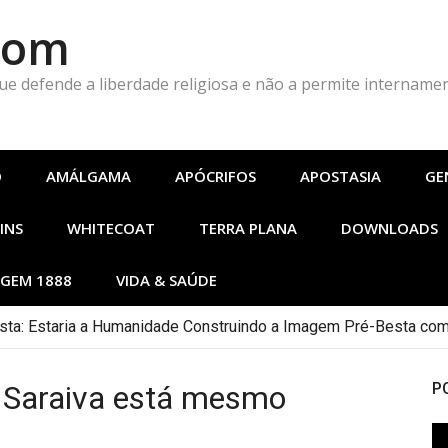
Com
que defende a liberdade religiosa e não a permite intername
O
AMÁLGAMA
APÓCRIFOS
APOSTASIA
GE
INS
WHITECOAT
TERRA PLANA
DOWNLOADS
GEM 1888
VIDA & SAÚDE
ta: Estaria a Humanidade Construindo a Imagem Pré-Besta com
an Saraiva está mesmo
P
To