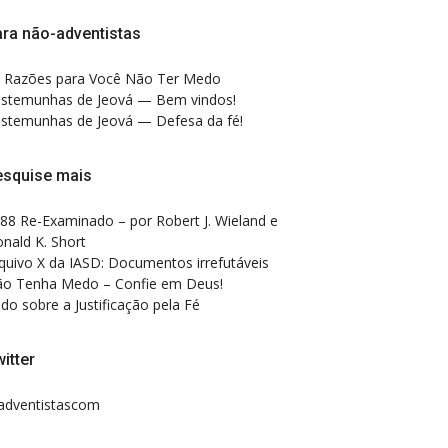
ra não-adventistas
 Razões para Você Não Ter Medo
stemunhas de Jeová — Bem vindos!
stemunhas de Jeová — Defesa da fé!
esquise mais
88 Re-Examinado – por Robert J. Wieland e
nald K. Short
quivo X da IASD: Documentos irrefutáveis
o Tenha Medo – Confie em Deus!
do sobre a Justificação pela Fé
itter
dventistascom