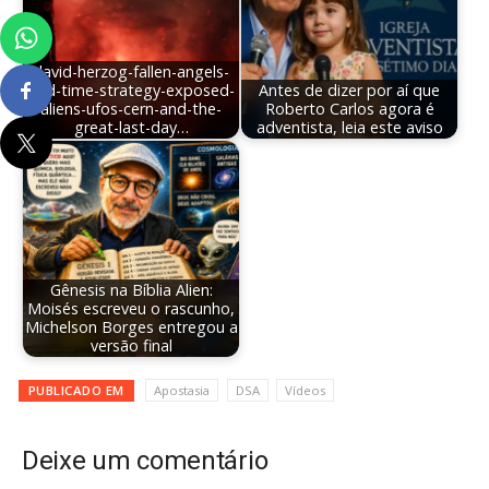
david-herzog-fallen-angels-
end-time-strategy-exposed-
Antes de dizer por aí que
aliens-ufos-cern-and-the-
Roberto Carlos agora é
great-last-day…
adventista, leia este aviso
Gênesis na Bíblia Alien:
Moisés escreveu o rascunho,
Michelson Borges entregou a
versão final
PUBLICADO EM
Apostasia
DSA
Vídeos
Deixe um comentário