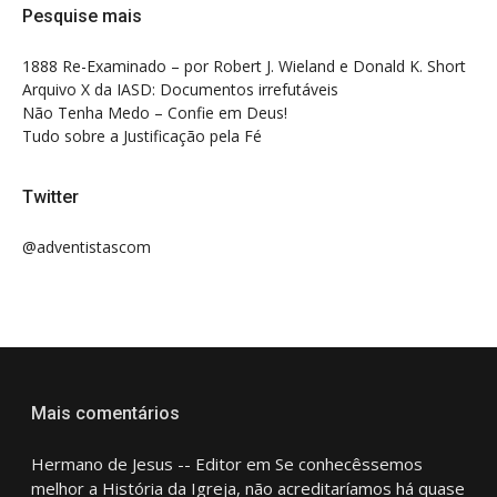
Pesquise mais
1888 Re-Examinado – por Robert J. Wieland e Donald K. Short
Arquivo X da IASD: Documentos irrefutáveis
Não Tenha Medo – Confie em Deus!
Tudo sobre a Justificação pela Fé
Twitter
@adventistascom
Mais comentários
Hermano de Jesus -- Editor
em
Se conhecêssemos
melhor a História da Igreja, não acreditaríamos há quase