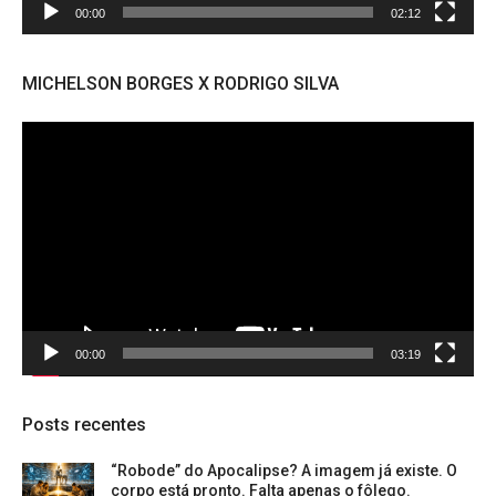
00:00
02:12
MICHELSON BORGES X RODRIGO SILVA
Tocador
de
vídeo
00:00
03:19
Posts recentes
“Robode” do Apocalipse? A imagem já existe. O
corpo está pronto. Falta apenas o fôlego.