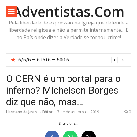
Pular
Adventistas.Com
para
o
Pela liberdade de expressão na Igreja que defende a
conteúdo
liberdade religiosa e não a permite internamente… E
no País onde dizer a Verdade se tornou crime!
6/6/6 — 6+6+6 — 600 60 6… Calcule o número da besta!
O CERN é um portal para o
inferno? Michelson Borges
diz que não, mas…
Hermano de Jesus -- Editor
3 de dezembro de 2019
0
Share this...