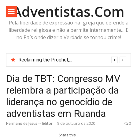
Pular
Adventistas.Com
para
o
Pela liberdade de expressão na Igreja que defende a
conteúdo
liberdade religiosa e não a permite internamente… E
no País onde dizer a Verdade se tornou crime!
Eternidade com a “expressa imagem do Pai” ou futuro incerto com a “imagem da Besta”?
Reclaiming the Prophet, o livro que o White Estate censurou e proibiu
Dia de TBT: Congresso MV
relembra a participação da
liderança no genocídio de
adventistas em Ruanda
Hermano de Jesus -- Editor
8 de outubro de 2020
0
Share this...