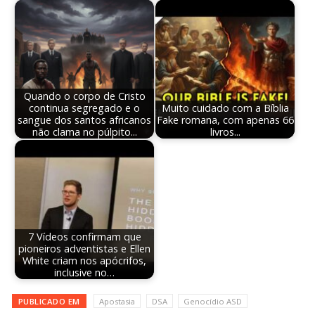
Quando o corpo de Cristo
continua segregado e o
Muito cuidado com a Bíblia
sangue dos santos africanos
Fake romana, com apenas 66
não clama no púlpito...
livros...
7 Vídeos confirmam que
pioneiros adventistas e Ellen
White criam nos apócrifos,
inclusive no…
PUBLICADO EM
Apostasia
DSA
Genocídio ASD