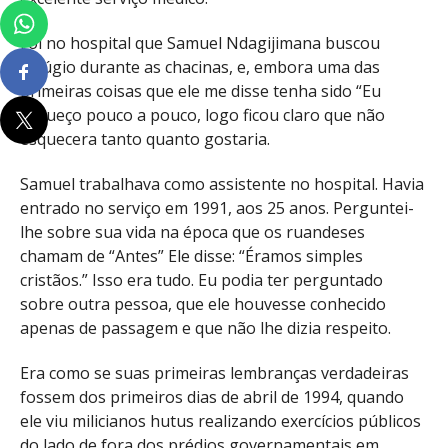
Foi no hospital que Samuel Ndagijimana buscou
refúgio durante as chacinas, e, embora uma das
primeiras coisas que ele me disse tenha sido “Eu
esqueço pouco a pouco, logo ficou claro que não
esquecera tanto quanto gostaria.
Samuel trabalhava como assistente no hospital. Havia
entrado no serviço em 1991, aos 25 anos. Perguntei-
lhe sobre sua vida na época que os ruandeses
chamam de “Antes” Ele disse: “Éramos simples
cristãos.” Isso era tudo. Eu podia ter perguntado
sobre outra pessoa, que ele houvesse conhecido
apenas de passagem e que não lhe dizia respeito.
Era como se suas primeiras lembranças verdadeiras
fossem dos primeiros dias de abril de 1994, quando
ele viu milicianos hutus realizando exercícios públicos
do lado de fora dos prédios governamentais em