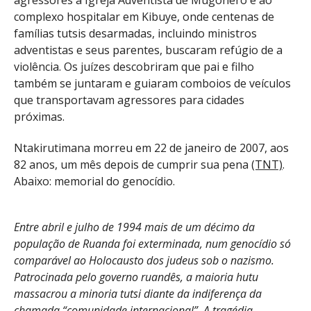
agressores à Igreja Adventista de Mugonero e ao
complexo hospitalar em Kibuye, onde centenas de
famílias tutsis desarmadas, incluindo ministros
adventistas e seus parentes, buscaram refúgio de a
violência. Os juízes descobriram que pai e filho
também se juntaram e guiaram comboios de veículos
que transportavam agressores para cidades
próximas.
Ntakirutimana morreu em 22 de janeiro de 2007, aos
82 anos, um mês depois de cumprir sua pena
(TNT)
.
Abaixo: memorial do genocídio.
Entre abril e julho de 1994 mais de um décimo da
população de Ruanda foi exterminada, num genocídio só
comparável ao Holocausto dos judeus sob o nazismo.
Patrocinada pelo governo ruandês, a maioria hutu
massacrou a minoria tutsi diante da indiferença da
chamada “comunidade internacional”. A tragédia,