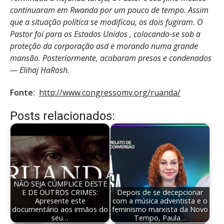
continuaram em Rwanda por um pouco de tempo. Assim
que a situação política se modificou, os dois fugiram. O
Pastor foi para os Estados Unidos , colocando-se sob a
proteção da corporação asd e morando numa grande
mansão. Posteriormente, acabaram presos e condenados
— Elihaj HaRosh.
Fonte:
http://www.congressomv.org/ruanda/
Posts relacionados:
NÃO SEJA CÚMPLICE DESTE
E DE OUTROS CRIMES:
Depois de se decepcionar
Apresente este
com a música adventista e o
documentário aos irmãos do
feminismo marxista da Novo
seu…
Tempo, Paula…