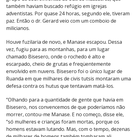
também haviam buscado refúgio em igrejas
adventistas. Por quase 24 horas, segundo ele, tiveram
paz. Então o dr. Gerard veio com um comboio de
milicianos.
Houve fuzilaria de novo, e Manase escapou. Dessa
vez, fugiu para as montanhas, para um lugar
chamado Bisesero, onde o rochedo é alto e
escarpado, cheio de grutas e freqüentemente
envolvido em nuvens. Bisesero foi o único lugar de
Ruanda em que milhares de civis tutsis montaram uma
defesa contra os hutus que tentavam matá-los.
“Olhando para a quantidade de gente que havia em
Bisesero, nos convencemos de que poderíamos não
morrer, contou-me Manase. E no começo, disse ele,
“só mulheres e crianças foram mortas, porque os
homens estavam lutando. Mas, com o tempo, dezenas
de milhares de homens também tombaram ali.