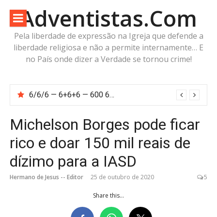
Pular
Adventistas.Com
para
o
Pela liberdade de expressão na Igreja que defende a
conteúdo
liberdade religiosa e não a permite internamente… E
no País onde dizer a Verdade se tornou crime!
6/6/6 — 6+6+6 — 600 60 6… Calcule o número da besta!
Michelson Borges pode ficar
rico e doar 150 mil reais de
dízimo para a IASD
Hermano de Jesus -- Editor
25 de outubro de 2020
5
Share this...