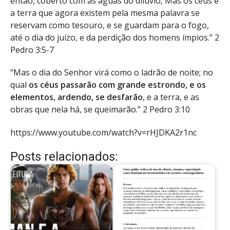
então, coberto com as águas do dilúvio, Mas os céus e
a terra que agora existem pela mesma palavra se
reservam como tesouro, e se guardam para o fogo,
até o dia do juízo, e da perdição dos homens ímpios.” 2
Pedro 3:5-7
“Mas o dia do Senhor virá como o ladrão de noite; no
qual
os céus passarão com grande estrondo, e os
elementos, ardendo, se desfarão
, e a terra, e as
obras que nela há, se queimarão.” 2 Pedro 3:10
https://www.youtube.com/watch?v=rHJDKA2r1nc
Posts relacionados: