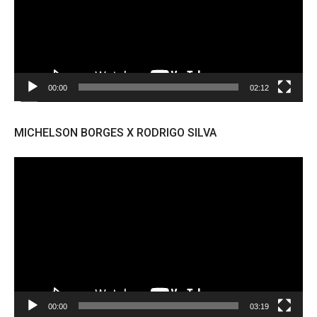
00:00
02:12
MICHELSON BORGES X RODRIGO SILVA
Tocador
de
vídeo
00:00
03:19