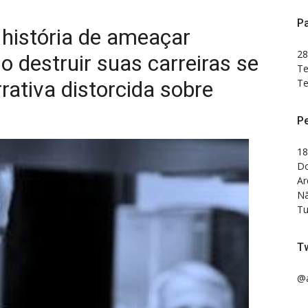
Pa
história de ameaçar
28
o destruir suas carreiras se
Te
Te
ativa distorcida sobre
P
18
Do
Ar
Nã
Tu
Tw
@a