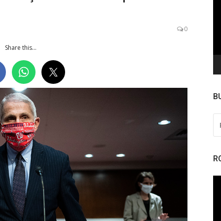
de
ví
0
Share this...
B
PE
PO
R
To
de
ví