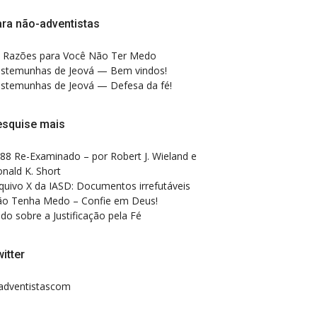
ra não-adventistas
 Razões para Você Não Ter Medo
stemunhas de Jeová — Bem vindos!
stemunhas de Jeová — Defesa da fé!
esquise mais
88 Re-Examinado – por Robert J. Wieland e
nald K. Short
quivo X da IASD: Documentos irrefutáveis
o Tenha Medo – Confie em Deus!
do sobre a Justificação pela Fé
itter
dventistascom