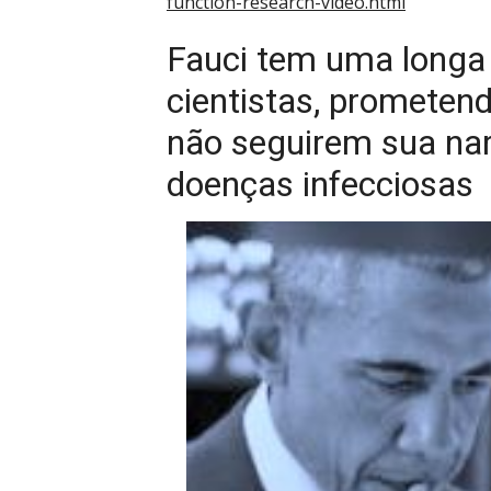
function-research-video.html
Fauci tem uma longa 
cientistas, prometend
não seguirem sua narr
doenças infecciosas