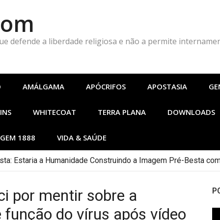
Com
que defende a liberdade religiosa e não a permite intername
O
AMÁLGAMA
APÓCRIFOS
APOSTASIA
GE
INS
WHITECOAT
TERRA PLANA
DOWNLOADS
GEM 1888
VIDA & SAÚDE
ta: Estaria a Humanidade Construindo a Imagem Pré-Besta com
i por mentir sobre a
P
 função do vírus após vídeo
To