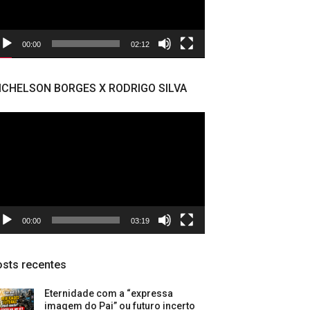
00:00
02:12
ICHELSON BORGES X RODRIGO SILVA
cador
deo
00:00
03:19
sts recentes
Eternidade com a “expressa
imagem do Pai” ou futuro incerto