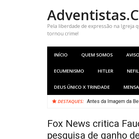
Pular
Adventistas.
para
o
conteúdo
Pela liberdade de expressão na Igreja 
tornou crime!
INÍCIO
QUEM SOMOS
AVIS
ECUMENISMO
HITLER
NEFIL
DEUS ÚNICO X TRINDADE
MENSA
DESTAQUES:
Antes da Imagem da Bes
Fox News critica Fauc
pesquisa de ganho de