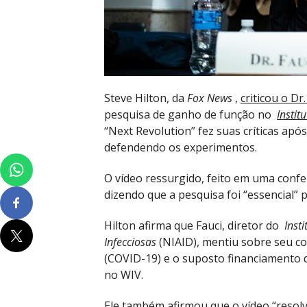
Steve Hilton, da
Fox News
,
criticou o Dr
pesquisa de ganho de função no
Instit
“Next Revolution” fez suas críticas ap
defendendo os experimentos.
O vídeo ressurgido, feito em uma conf
dizendo que a pesquisa foi “essencial”
Hilton afirma que Fauci, diretor do
Inst
Infecciosas
(NIAID), mentiu sobre seu c
(COVID-19) e o suposto financiamento 
no WIV.
Ele também afirmou que o vídeo “resolv