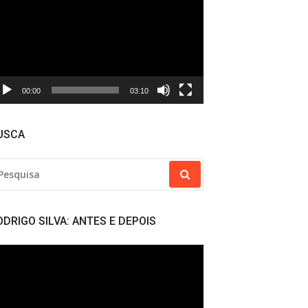
deo
00:00
03:10
USCA
SQUISAR
R:
ODRIGO SILVA: ANTES E DEPOIS
cador
deo