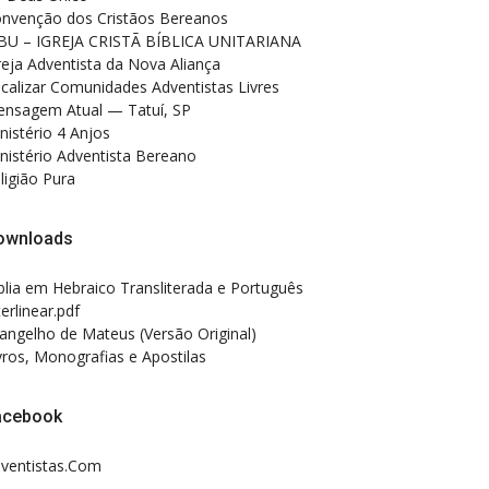
nvenção dos Cristãos Bereanos
BU – IGREJA CRISTÃ BÍBLICA UNITARIANA
reja Adventista da Nova Aliança
calizar Comunidades Adventistas Livres
nsagem Atual — Tatuí, SP
nistério 4 Anjos
nistério Adventista Bereano
ligião Pura
ownloads
blia em Hebraico Transliterada e Português
terlinear.pdf
angelho de Mateus (Versão Original)
vros, Monografias e Apostilas
acebook
ventistas.Com