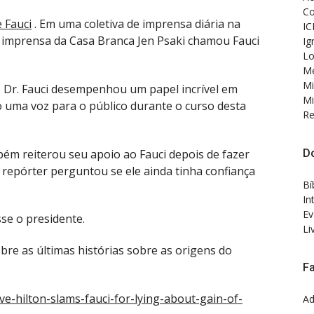
Co
 Fauci
. Em uma coletiva de imprensa diária na
IC
de imprensa da Casa Branca Jen Psaki chamou Fauci
Ig
Lo
Me
Mi
 Dr. Fauci desempenhou um papel incrível em
Mi
 uma voz para o público durante o curso desta
Re
D
bém reiterou seu apoio ao Fauci depois de fazer
repórter perguntou se ele ainda tinha confiança
Bí
In
Ev
sse o presidente.
Li
bre as últimas histórias sobre as origens do
F
ve-hilton-slams-fauci-for-lying-about-gain-of-
Ad