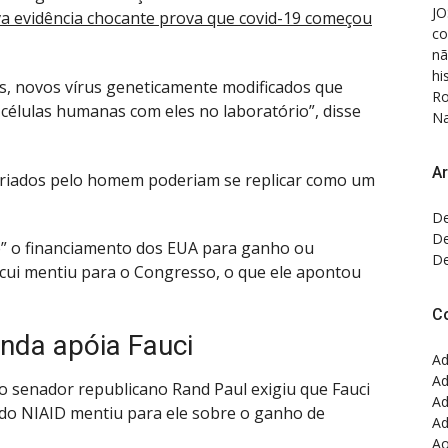
JO
ova evidência chocante prova que covid-19 começou
co
nã
hi
as, novos vírus geneticamente modificados que
Ro
 células humanas com eles no laboratório”, disse
Na
Ar
criados pelo homem poderiam se replicar como um
De
De
e” o financiamento dos EUA para ganho ou
De
acui mentiu para o Congresso, o que ele apontou
C
nda apóia Fauci
Ad
Ad
o senador republicano Rand Paul exigiu que Fauci
Ad
 do NIAID mentiu para ele sobre o ganho de
Ad
Ao