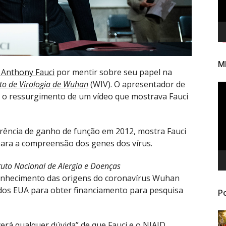
M
. Anthony Fauci
por mentir sobre seu papel na
uto de Virologia de Wuhan
(WIV). O apresentador de
To
ós o ressurgimento de um vídeo que mostrava Fauci
de
ví
erência de ganho de função em 2012, mostra Fauci
 para a compreensão dos genes dos vírus.
ituto Nacional de Alergia e Doenças
onhecimento das origens do coronavírus Wuhan
dos EUA para obter financiamento para pesquisa
Po
erá qualquer dúvida” de que Fauci e o NIAID