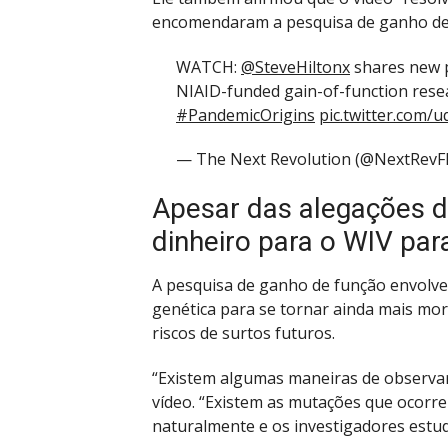
encomendaram a pesquisa de ganho de 
WATCH:
@SteveHiltonx
shares new p
NIAID-funded gain-of-function rese
#PandemicOrigins
pic.twitter.com/
— The Next Revolution (@NextRev
Apesar das alegações de
dinheiro para o WIV pa
A pesquisa de ganho de função envolve 
genética para se tornar ainda mais mor
riscos de surtos futuros.
“Existem algumas maneiras de observar
vídeo. “Existem as mutações que ocor
naturalmente e os investigadores estud