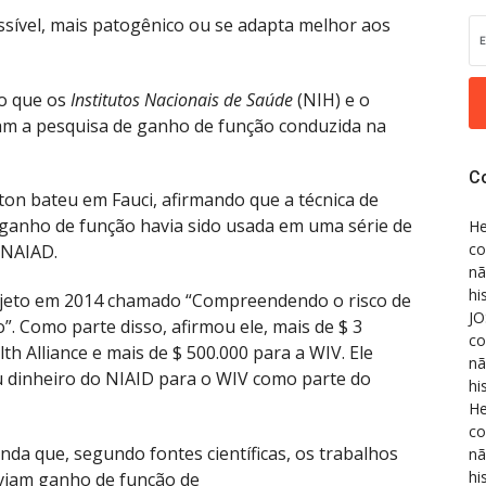
ssível, mais patogênico ou se adapta melhor aos
so que os
Institutos Nacionais de Saúde
(NIH) e o
am a pesquisa de ganho de função conduzida na
C
ton bateu em Fauci, afirmando que a técnica de
 ganho de função havia sido usada em uma série de
He
co
 NAIAD.
nã
hi
rojeto em 2014 chamado “Compreendendo o risco de
JO
 Como parte disso, afirmou ele, mais de $ 3
co
h Alliance e mais de $ 500.000 para a WIV. Ele
nã
 dinheiro do NIAID para o WIV como parte do
hi
He
co
nda que, segundo fontes científicas, os trabalhos
nã
hi
lviam ganho de função de