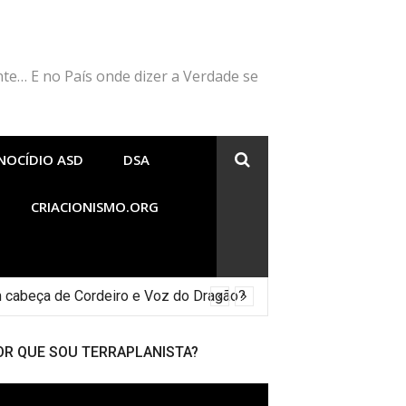
nte… E no País onde dizer a Verdade se
NOCÍDIO ASD
DSA
CRIACIONISMO.ORG
 cabeça de Cordeiro e Voz do Dragão?
OR QUE SOU TERRAPLANISTA?
cador